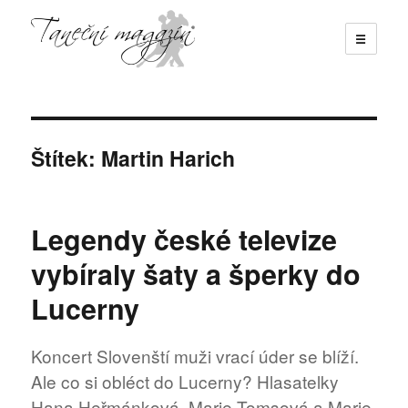
☰
Taneční magazín
Štítek:
Martin Harich
Legendy české televize
vybíraly šaty a šperky do
Lucerny
Koncert Slovenští muži vrací úder se blíží.
Ale co si obléct do Lucerny? Hlasatelky
Hana Heřmánková, Marie Tomsová a Marie