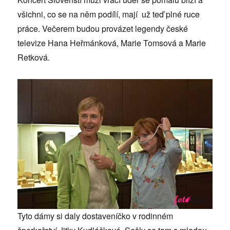
všichni, co se na něm podílí, mají už teď plné ruce
práce. Večerem budou provázet legendy české
televize Hana Heřmánková, Marie Tomsová a Marie
Retková.
Tyto dámy si daly dostaveníčko v rodinném