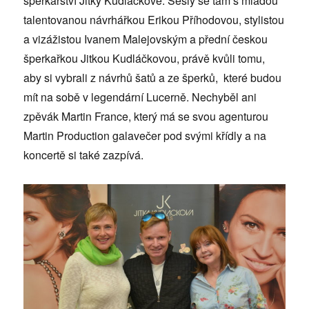
šperkařství Jitky Kudláčkové. Sešly se tam s mladou
talentovanou návrhářkou Erikou Příhodovou, stylistou
a vizážistou Ivanem Malejovským a přední českou
šperkařkou Jitkou Kudláčkovou, právě kvůli tomu,
aby si vybrali z návrhů šatů a ze šperků, které budou
mít na sobě v legendární Lucerně. Nechyběl ani
zpěvák Martin France, který má se svou agenturou
Martin Production galavečer pod svými křídly a na
koncertě si také zazpívá.