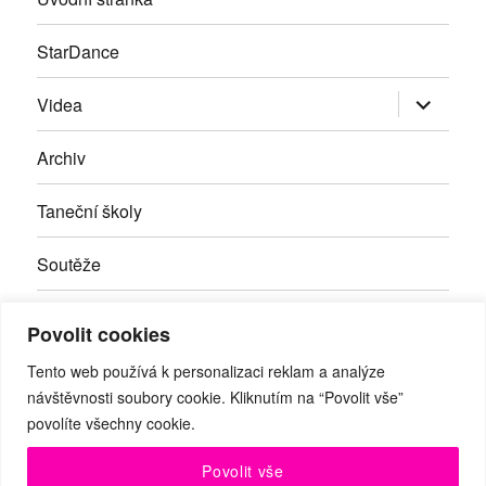
StarDance
Zobrazit
Videa
podřazen
položky
Archiv
Taneční školy
Soutěže
Inzerce
Povolit cookies
Kontakty
Tento web používá k personalizaci reklam a analýze
návštěvnosti soubory cookie. Kliknutím na “Povolit vše”
povolíte všechny cookie.
Facebook
RSS
Youtube
Povolit vše