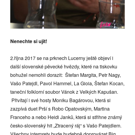
Nenechte si ujít!
2.října 2017 se na prknech Lucerny ještě objeví i
další slovenské pěvecké hvězdy, které na tiskovku
bohužel nemohli dorazit: Štefan Margita, Petr Nagy,
Vašo Patejdl, Pavol Hammel, La Gioia, Štefan Kocan,
taneční folklorní soubor Vánok z Velkých Kapušan.
Přivítají i své hosty Moniku Bagárovou, která si
zazpívá duet Prší s Robo Opatovským, Martina
Franceho a nebo Heidi Janků, která si střihne známý
česko-slovenský hit „Ztracený ráj“ s Vašo Patejdlem.
Všechny interprety bude hudebně doprovázet Big