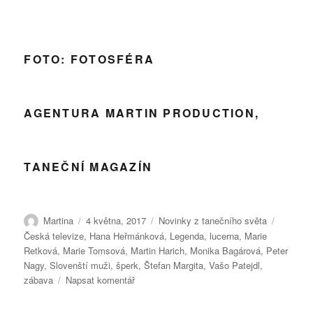
FOTO: FOTOSFÉRA
AGENTURA MARTIN PRODUCTION,
TANEČNÍ MAGAZÍN
Autor:
Publikováno:
Rubriky:
Štítky:
Martina
4 května, 2017
Novinky z tanečního světa
Česká televize
,
Hana Heřmánková
,
Legenda
,
lucerna
,
Marie
Retková
,
Marie Tomsová
,
Martin Harich
,
Monika Bagárová
,
Peter
Nagy
,
Slovenští muži
,
šperk
,
Štefan Margita
,
Vašo Patejdl
,
pro
zábava
Napsat komentář
text
s