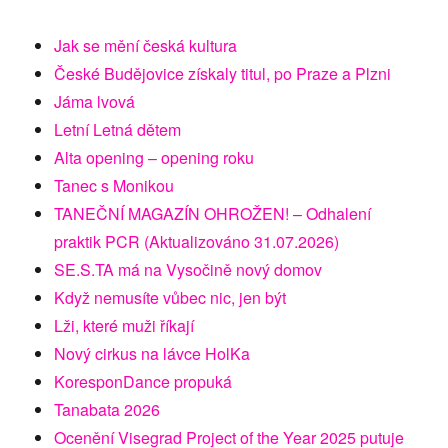
Jak se mění česká kultura
České Budějovice získaly titul, po Praze a Plzni
Jáma lvová
Letní Letná dětem
Alta opening – opening roku
Tanec s Monikou
TANEČNÍ MAGAZÍN OHROŽEN! – Odhalení
praktik PCR (Aktualizováno 31.07.2026)
SE.S.TA má na Vysočině nový domov
Když nemusíte vůbec nic, jen být
Lži, které muži říkají
Nový cirkus na lávce HolKa
KoresponDance propuká
Tanabata 2026
Ocenění Visegrad Project of the Year 2025 putuje