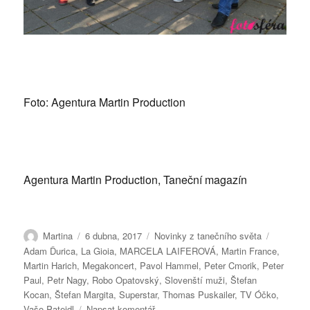
Foto: Agentura Martin Production
Agentura Martin Production, Taneční magazín
Autor:
Publikováno:
Rubriky:
Štítky:
Martina
6 dubna, 2017
Novinky z tanečního světa
Adam Ďurica
,
La Gioia
,
MARCELA LAIFEROVÁ
,
Martin France
,
Martin Harich
,
Megakoncert
,
Pavol Hammel
,
Peter Cmorik
,
Peter
Paul
,
Petr Nagy
,
Robo Opatovský
,
Slovenští muži
,
Štefan
Kocan
,
Štefan Margita
,
Superstar
,
Thomas Puskailer
,
TV Óčko
,
pro
Vašo Patejdl
Napsat komentář