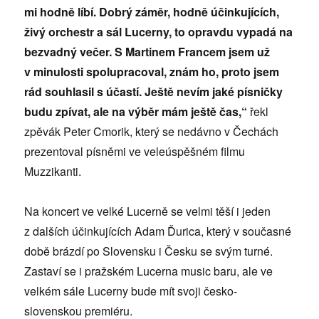
mi hodně líbí. Dobrý záměr, hodně účinkujících,
živý orchestr a sál Lucerny, to opravdu vypadá na
bezvadný večer. S Martinem Francem jsem už
v minulosti spolupracoval, znám ho, proto jsem
rád souhlasil s účastí. Ještě nevím jaké písničky
budu zpívat, ale na výběr mám ještě čas,“
řekl
zpěvák Peter Cmorik, který se nedávno v Čechách
prezentoval písněmi ve veleúspěšném filmu
Muzzikanti.
Na koncert ve velké Lucerně se velmi těší i jeden
z dalších účinkujících Adam Ďurica, který v současné
době brázdí po Slovensku i Česku se svým turné.
Zastaví se i pražském Lucerna music baru, ale ve
velkém sále Lucerny bude mít svoji česko-
slovenskou premiéru.