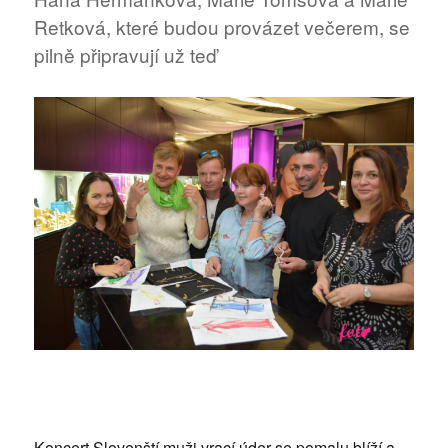
Retková, které budou provázet večerem, se
pilně připravují už teď
Koncert Slovenští muži vrací úder se pomalu blíží a