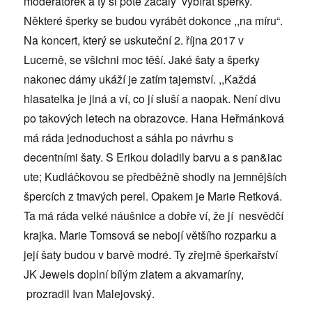
moderátorek a ty si poté začaly vybírat šperky.
Některé šperky se budou vyrábět dokonce ,,na míru“.
Na koncert, který se uskuteční 2. října 2017 v
Lucerně, se všichni moc těší. Jaké šaty a šperky
nakonec dámy ukáží je zatím tajemství. ,,Každá
hlasatelka je jiná a ví, co jí sluší a naopak. Není divu
po takových letech na obrazovce. Hana Heřmánková
má ráda jednoduchost a sáhla po návrhu s
decentními šaty. S Erikou doladily barvu a s pan&iac
ute; Kudláčkovou se předběžně shodly na jemnějších
špercích z tmavých perel. Opakem je Marie Retková.
Ta má ráda velké náušnice a dobře ví, že jí nesvědčí
krajka. Marie Tomsová se nebojí většího rozparku a
její šaty budou v barvě modré. Ty zřejmě šperkařství
JK Jewels doplní bílým zlatem a akvamaríny,
prozradil Ivan Malejovský.