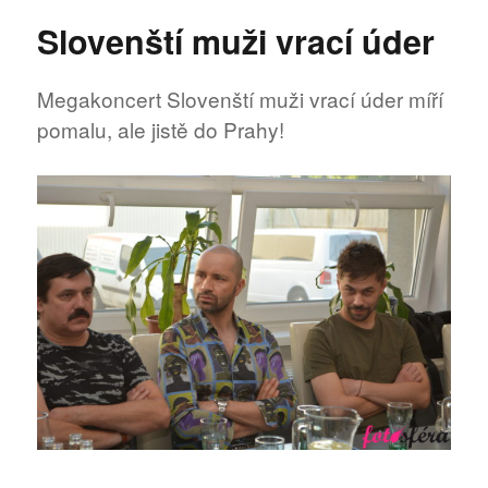
názvem
Slovenští muži vrací úder
Legendy
české
televize
Megakoncert Slovenští muži vrací úder míří
vybíraly
pomalu, ale jistě do Prahy!
šaty
a
šperky
do
Lucerny