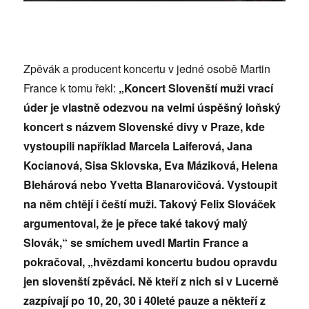
Zpěvák a producent koncertu v jedné osobě Martin
France k tomu řekl:
„Koncert Slovenští muži vrací
úder je vlastně odezvou na velmi úspěšný loňský
koncert s názvem Slovenské divy v Praze, kde
vystoupili například Marcela Laiferová, Jana
Kocianová, Sisa Sklovska, Eva Máziková, Helena
Blehárová nebo Yvetta Blanarovičová. Vystoupit
na něm chtějí i čeští muži. Takový Felix Slováček
argumentoval, že je přece také takový malý
Slovák,“ se smíchem uvedl Martin France a
pokračoval, „hvězdami koncertu budou opravdu
jen slovenští zpěváci. Ně kteří z nich si v Lucerně
zazpívají po 10, 20, 30 i 40leté pauze a někteří z