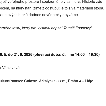
jetí veřejného prostoru i soukromého vlastnictví. Historie zde
em, na který nahlížíme z odstupu; je to živá materiální stopa,
h panelových bloků dodnes nevědomky obýváme.
orného textu, který pro výstavu napsal Tomáš Pospiszyl.
. 5. do 21. 6. 2026 (otevírací doba: čt – ne 14:00 – 19:30)
a Václavová
Kulturní stanice Galaxie, Arkalycká 833/1, Praha 4 – Háje