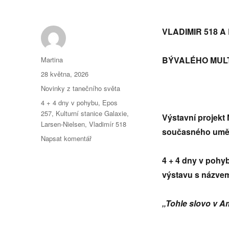
VLADIMIR 518 
Autor:
BÝVALÉHO MULT
Martina
Publikováno:
28 května, 2026
Rubriky:
Novinky z tanečního světa
Štítky:
4 + 4 dny v pohybu
,
Epos
257
,
Kulturní stanice Galaxie
,
Výstavní projekt 
Larsen-Nielsen
,
Vladimír 518
současného umě
pro
Napsat komentář
text
s
4 + 4 dny v pohyb
názvem
výstavu s názve
Tohle
slovo
v
„Tohle slovo v A
Americe
vůbec