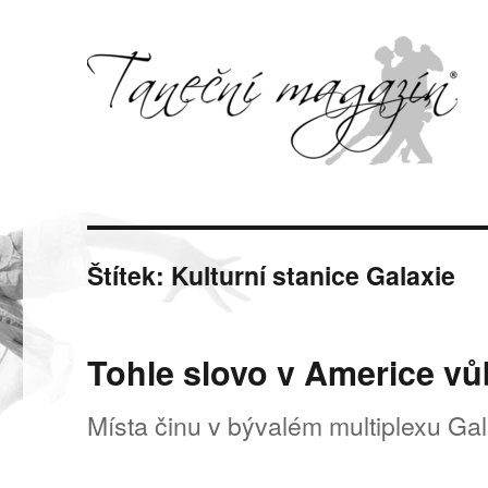
Svět tance, pohybu a hudby
Taneční magazín
Štítek:
Kulturní stanice Galaxie
Tohle slovo v Americe vů
Místa činu v bývalém multiplexu Ga