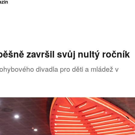
azín
ěšně završil svůj nultý ročník
ohybového divadla pro děti a mládež v