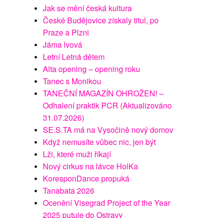
Jak se mění česká kultura
České Budějovice získaly titul, po
Praze a Plzni
Jáma lvová
Letní Letná dětem
Alta opening – opening roku
Tanec s Monikou
TANEČNÍ MAGAZÍN OHROŽEN! –
Odhalení praktik PCR (Aktualizováno
31.07.2026)
SE.S.TA má na Vysočině nový domov
Když nemusíte vůbec nic, jen být
Lži, které muži říkají
Nový cirkus na lávce HolKa
KoresponDance propuká
Tanabata 2026
Ocenění Visegrad Project of the Year
2025 putuje do Ostravy