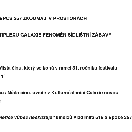
A EPOS 257 ZKOUMAJÍ V PROSTORÁCH
IPLEXU GALAXIE FENOMÉN SÍDLIŠTNÍ ZÁBAVY
Místa činu, který se koná v rámci 31. ročníku festivalu
ní
u / Místa činu, uvede v Kulturní stanici Galaxie novou
m
merice vůbec neexistuje“
umělců Vladimira 518 a Epose 257