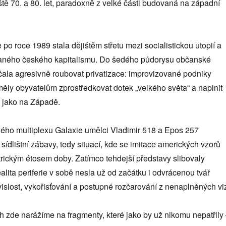
ště 70. a 80. let, paradoxně z velké části budovaná na západní
 po roce 1989 stala dějištěm střetu mezi socialistickou utopií a
raného českého kapitalismu. Do šedého půdorysu občanské
čala agresivně roubovat privatizace: improvizované podniky
ly obyvatelům zprostředkovat dotek „velkého světa“ a naplnit
ít jako na Západě.
lého multiplexu Galaxie umělci Vladimir 518 a Epos 257
ídlištní zábavy, tedy situací, kde se imitace amerických vzorů
rickým étosem doby. Zatímco tehdejší představy slibovaly
alita periferie v sobě nesla už od začátku i odvrácenou tvář
islost, vykořisťování a postupné rozčarování z nenaplněných viz
h zde narážíme na fragmenty, které jako by už nikomu nepatřily