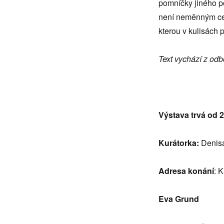
pomníčky jiného po
není neměnným celk
kterou v kulisác
Text vychází z odb
Výstava trvá od 29
Kurátorka:
Denis
Adresa konání
: 
Eva Grund