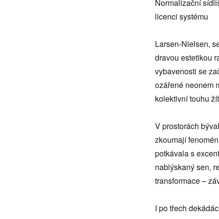
Normalizační sídli
neexistuje
licenci systému
Larsen-Nielsen, se
dravou estetikou 
vybavenosti se za
ozářené neonem mě
kolektivní touhu ž
V prostorách býva
zkoumají fenomén s
potkávala s excent
nablýskaný sen, re
transformace – záv
I po třech dekádác