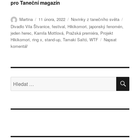
pro Taneční magazín
Autor:
Publikováno:
Rubriky:
Štítky:
Martina
11 února, 2022
Novinky z tanečního světa
Divadlo Vila Štvanice
,
festival
,
Hikikomori
,
japonský fenomén
,
jeden herec
,
Kamila Mottlová
,
Pražská premiéra
,
Projekt
Hikikomori
,
ring x
,
stand-up
,
Tamaki Saïtó
,
WTF
Napsat
pro
komentář
text
s
názvem
HIKIKOMORI
HLE
Hledat: