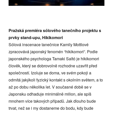
Pražská premiéra sólového tanečního projektu s
prvky stand-upu, Hikikomori
Sólová inscenace tanečnice Kamily Mottlové
zpracovává japonský fenomén “hikikomori”. Podle
japonského psychologa Tamaki Saïtó je hikikomori
člověk, který se dobrovolně rozhodne uzavřít před
společností. Izoluje se doma, ve svém pokoji a
odmítá jakýkoli fyzický kontakt s okolním světem, a to
až po dobu několika let. V současné době se v
Japonsku odhaduje minimálně milion, ale spíš
mnohem více takových případů. Jak dlouho bude
trvat, než se i my dostaneme do bodu, kdy bude