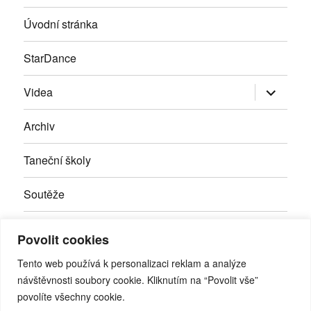
Úvodní stránka
StarDance
Zobrazit
Videa
podřazen
položky
Archiv
Taneční školy
Soutěže
Inzerce
Povolit cookies
Kontakty
Tento web používá k personalizaci reklam a analýze
návštěvnosti soubory cookie. Kliknutím na “Povolit vše”
povolíte všechny cookie.
Facebook
RSS
Youtube