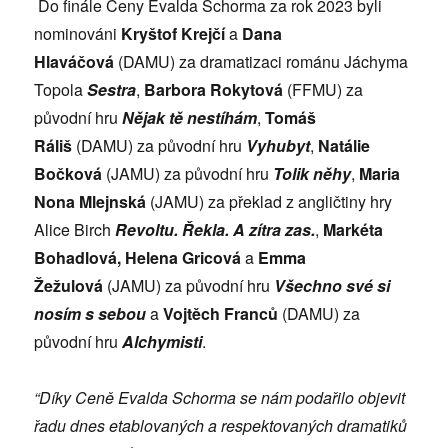
Do finále Ceny Evalda Schorma za rok 2023 byli
nominováni
Kryštof Krejčí
a
Dana
Hlaváčová
(DAMU) za dramatizaci románu Jáchyma
Topola
Sestra
,
Barbora Rokytová
(FFMU) za
původní hru
Nějak tě nestíhám
,
Tomáš
Ráliš
(DAMU) za původní hru
Vyhubyt
,
Natálie
Bočková
(JAMU) za původní hru
Tolik něhy
,
Maria
Nona Mlejnská
(JAMU) za překlad z angličtiny hry
Alice Birch
Revoltu. Řekla. A zítra zas.
,
Markéta
Bohadlová, Helena Gricová
a
Emma
Žežulová
(JAMU) za původní hru
Všechno své si
nosím s sebou
a
Vojtěch Franců
(DAMU) za
původní hru
Alchymisti
.
“Díky Ceně Evalda Schorma se nám podařilo objevit
řadu dnes etablovaných a respektovaných dramatiků