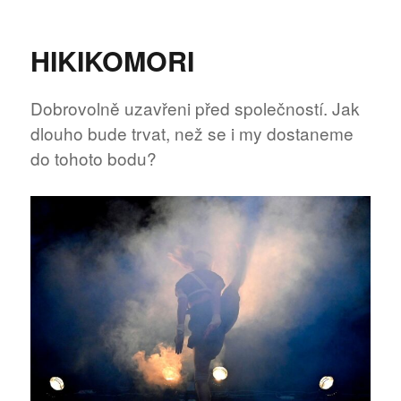
text
s
názvem
HIKIKOMORI
Cena
Evalda
Schorma
Dobrovolně uzavřeni před společností. Jak
zná
dlouho bude trvat, než se i my dostaneme
své
finalisty
do tohoto bodu?