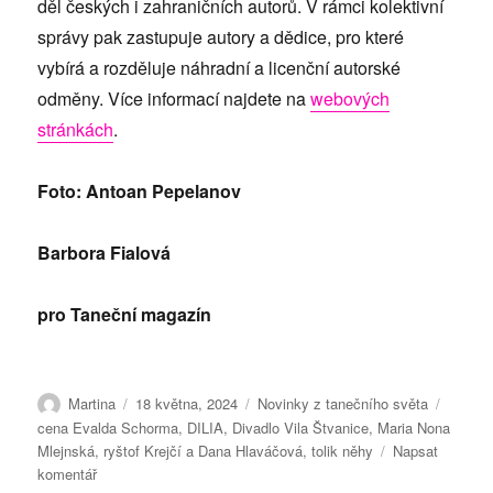
děl českých i zahraničních autorů. V rámci kolektivní
správy pak zastupuje autory a dědice, pro které
vybírá a rozděluje náhradní a licenční autorské
odměny. Více informací najdete na
webových
stránkách
.
Foto: Antoan Pepelanov
Barbora Fialová
pro Taneční magazín
Autor:
Publikováno:
Rubriky:
Štítky:
Martina
18 května, 2024
Novinky z tanečního světa
cena Evalda Schorma
,
DILIA
,
Divadlo Vila Štvanice
,
Maria Nona
Mlejnská
,
ryštof Krejčí a Dana Hlaváčová
,
tolik něhy
Napsat
pro
komentář