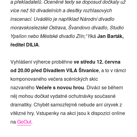
a překladatelů. Oceněné texty se doposud dočkaly už
více než 50 divadelních a desítky rozhlasových
inscenací. Uvádělo je například Národní divadlo
moravskoslezské Ostrava, Švandovo divadlo, Studio
Ypsilon nebo Městské divadlo Zlín,”
říká
Jan Barták,
ředitel DILIA
.
Vyhlášení výherce proběhne
ve středu 12. června
od 20.00 před Divadlem VILA Štvanice
, a to v rámci
komponovaného večera scénických skic
nazvaného
Večeře s novou hrou
. Diváci se během
něj mohou dočkat vydatné ochutnávky současné
dramatiky. Chybět samozřejmě nebude ani úryvek z
vítězné hry. Vstupenky na akci jsou k dispozici online
na
GoOut
.