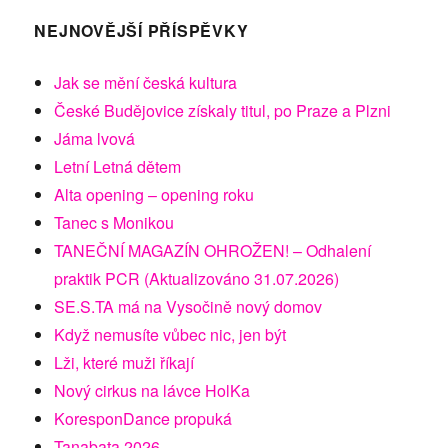
NEJNOVĚJŠÍ PŘÍSPĚVKY
Jak se mění česká kultura
České Budějovice získaly titul, po Praze a Plzni
Jáma lvová
Letní Letná dětem
Alta opening – opening roku
Tanec s Monikou
TANEČNÍ MAGAZÍN OHROŽEN! – Odhalení
praktik PCR (Aktualizováno 31.07.2026)
SE.S.TA má na Vysočině nový domov
Když nemusíte vůbec nic, jen být
Lži, které muži říkají
Nový cirkus na lávce HolKa
KoresponDance propuká
Tanabata 2026