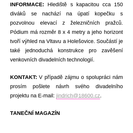
INFORMACE:
Hlediště s kapacitou cca 150
diváků se nachází na úpatí kopečku s
pozvolnou elevací z železničních pražců.
P
ó
dium má rozměr 8 x 4 metry a jeho horizont
tvoří výhled na Vltavu a Holešovice. Součástí je
také jednoduchá konstrukce pro zavěšení
venkovních divadelních technologií.
KONTAKT:
V případě zájmu o spolupráci nám
prosím pošlete návrh svého divadelního
projektu na E-mail:
jindrich@18600.cz
.
TANEČNÍ MAGAZÍN