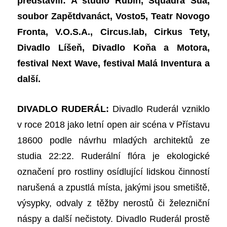
představili: A studio Rubín, Squadra Sua,
soubor Zapětdvanáct, Vosto5, Teatr Novogo
Fronta, V.O.S.A., Circus.lab, Cirkus Tety,
Divadlo Líšeň, Divadlo Koňa a Motora,
festival Next Wave, festival Malá Inventura a
další.
DIVADLO RUDERÁL:
Divadlo Ruderál vzniklo
v roce 2018 jako letní open air scéna v Přístavu
18600 podle návrhu mladých architektů ze
studia 22:22. Ruderální flóra je ekologické
označení pro rostliny osídlující lidskou činností
narušená a zpustlá místa, jakými jsou smetiště,
výsypky, odvaly z těžby nerostů či železniční
náspy a
další nečistoty
. Divadlo Ruderál
prostě