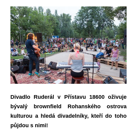
Divadlo Ruderál v Přístavu 18600 oživuje
bývalý brownfield Rohanského ostrova
kulturou a hledá divadelníky, kteří do toho
půjdou s n
i
mi!