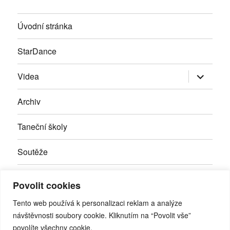
Úvodní stránka
StarDance
Zobrazit
Videa
podřazen
položky
Archiv
Taneční školy
Soutěže
Inzerce
Povolit cookies
Kontakty
Tento web používá k personalizaci reklam a analýze
návštěvnosti soubory cookie. Kliknutím na “Povolit vše”
povolíte všechny cookie.