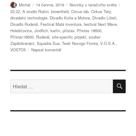
Autor:
Publikováno:
Rubriky:
Štítky:
Michal
14 června, 2019
Novinky z tanečního světa
22:22
,
A studio Rubín
,
brownfield
,
Circus.lab
,
Cirkus Tety
,
divadelní technologie
,
Divadlo Koňa a Motora
,
Divadlo Líšeň
,
Divadlo Ruderál
,
Festival Malá inventura
,
festival Next Wave
,
Holeščovice
,
Jindřich
,
karlín
,
přístav
,
Přístav 18600
,
Přístav18600
,
Ruderál
,
site-specific projekt
,
soubor
Zapětdvanáct
,
Squadra Sua
,
Teatr Novogo Fronta
,
V.O.S.A.
,
pro
VOSTO5
Napsat komentář
text
s
názvem
Zakotvíte
v
HLE
Hledat:
přístavu?