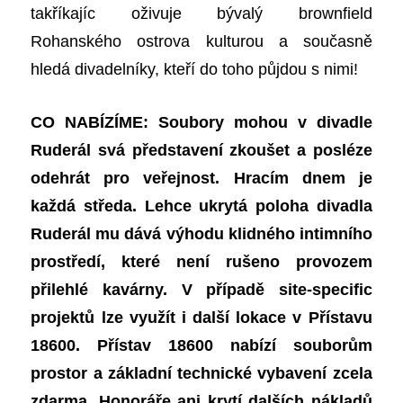
takříkajíc
oživuje bývalý brownfield
Rohanského ostrova kulturou a
současně
hledá divadelníky, kteří do toho půjdou s n
i
mi!
CO NABÍZÍME:
Soubory m
ohou
v divadle
Ruderál svá představení zkoušet a posléze
odehrát pro veřejnost.
Hracím dnem je
každá středa.
Lehce ukrytá poloha divadla
Ruderál mu dává výhodu klidného intimního
prostředí, které není rušeno provozem
přilehlé kavárny. V případě site-specific
projektů lze využít i další lokace v Přístavu
18600. Přístav 18600 nabízí souborům
prostor a základní technické vybavení zcela
zdarma. Honoráře ani krytí dalších nákladů