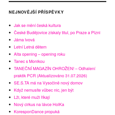
NEJNOVĚJŠÍ PŘÍSPĚVKY
Jak se mění česká kultura
České Budějovice získaly titul, po Praze a Plzni
Jáma lvová
Letní Letná dětem
Alta opening – opening roku
Tanec s Monikou
TANEČNÍ MAGAZÍN OHROŽEN! – Odhalení
praktik PCR (Aktualizováno 31.07.2026)
SE.S.TA má na Vysočině nový domov
Když nemusíte vůbec nic, jen být
Lži, které muži říkají
Nový cirkus na lávce HolKa
KoresponDance propuká