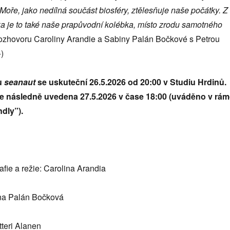
Moře, jako nedílná součást biosféry, ztělesňuje naše počátky. Z
a je to také naše prapůvodní kolébka, místo zrodu samotného
rozhovoru Caroliny Arandie a Sabiny Palán Bočkové s Petrou
)
u
seanaut
se uskuteční 26.5.2026 od 20:00 v Studiu Hrdinů.
de následně uvedena 27.5.2026 v čase 18:00 (uváděno v rám
ndly”).
fie a režie: Carolina Arandia
ina Palán Bočková
teri Alanen