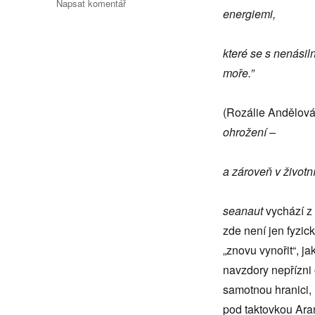
pro
Napsat komentář
energiemi,
text
s
názvem
které se s nenásil
seanout
moře.”
(Rozálie Andělov
ohrožení –
a zároveň v životn
seanaut
vychází z
zde není jen fyzi
„znovu vynořit“, j
navzdory nepřízni 
samotnou hranici, 
pod taktovkou Aran