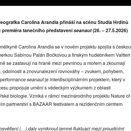
eografka Carolina Arandia přináší na scénu Studia Hrdinů
 premiéra tanečního představení
seanaut
(26. – 27.5.2026)
 umělkyně Carolina Arandia se v novém projektu spojila s českou
rmerkou Sabinou Palán Bočkovou a finským hudebníkem Valtteri
ě se zastavují na hraně mezi pevninou a mořem a zkoumají
í, odolnosti a znovunalezení rovnováhy – zvukem, pohybem,
 performance
seanaut
je interdisciplinárním projektem, který v
ocesu propojuje umění s vědeckým výzkumem z oblasti
ské biologie. Vzniká v rámci mezinárodního projektu Nature of
ím partnerství s BAZAAR festivalem a rezidenčním centrem
í osvětlení (…) daly vyniknout jemné fluktuaci mezi proudícími