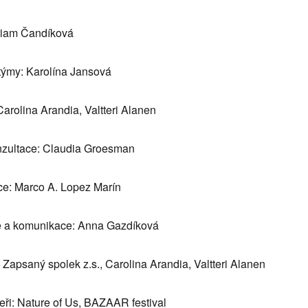
iriam Čandíková
týmy: Karolína Jansová
arolina Arandia, Valtteri Alanen
nzultace: Claudia Groesman
e: Marco A. Lopez Marín
 a komunikace: Anna Gazdíková
apsaný spolek z.s., Carolina Arandia, Valtteri Alanen
eři: Nature of Us, BAZAAR festival