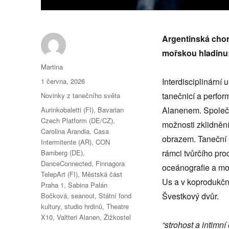
Argentinská chor
mořskou hladinu:
Autor:
Martina
Publikováno:
Interdisciplinární
1 června, 2026
Rubriky:
tanečnicí a perfo
Novinky z tanečního světa
Štítky:
Alanenem. Společn
Aurinkobaletti (FI)
,
Bavarian
Czech Platform (DE/CZ)
,
možnosti zklidněn
Carolina Arandia
,
Casa
obrazem. Taneční
Intermitente (AR)
,
CON
rámci tvůrčího pr
Bamberg (DE)
,
DanceConnected
,
Finnagora
oceánografie a moř
TelepArt (FI)
,
Městská část
Us a v koprodukčn
Praha 1
,
Sabina Palán
Švestkový dvůr.
Bočková
,
seanout
,
Státní fond
kultury
,
studio hrdinů
,
Theatre
X10
,
Valtteri Alanen
,
Žižkostel
“strohost a intimn