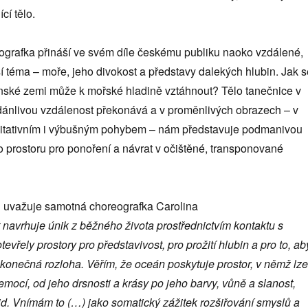
í tělo.
ografka přináší ve svém díle českému publiku naoko vzdálené,
jší téma – moře, jeho divokost a představy dalekých hlubin. Jak 
ninské zemi může k mořské hladině vztáhnout? Tělo tanečnice v
zdánlivou vzdálenost překonává a v proměnlivých obrazech – v
ditativním i výbušným pohybem – nám představuje podmanivou
 prostoru pro ponoření a návrat v očištěné, transponované
u uvažuje samotná choreografka Carolina
navrhuje únik z běžného života prostřednictvím kontaktu s
vřely prostory pro představivost, pro prožití hlubin a pro to, ab
konečná rozloha. Věřím, že oceán poskytuje prostor, v němž lze
 emocí, od jeho drsnosti a krásy po jeho barvy, vůně a slanost,
lid. Vnímám to (…) jako somatický zážitek rozšiřování smyslů a