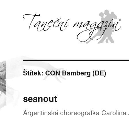
Svět tance, pohybu a hudby
Taneční magazín
Štítek:
CON Bamberg (DE)
seanout
Argentinská choreografka Carolina 