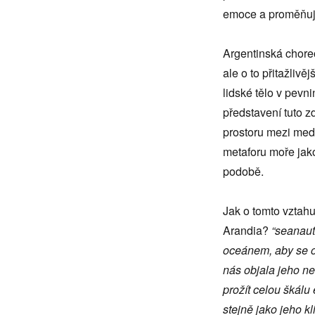
emoce a proměňujíc
Argentinská chore
ale o to přitažlivě
lidské tělo v pev
představení tuto 
prostoru mezi me
metaforu moře jako
podobě.
Jak o tomto vztah
Arandia?
“seanaut
oceánem, aby se ote
nás objala jeho ne
prožít celou škálu
stejně jako jeho k