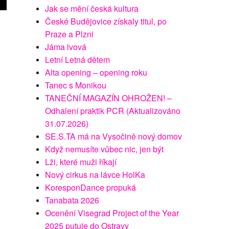
Jak se mění česká kultura
České Budějovice získaly titul, po
Praze a Plzni
Jáma lvová
Letní Letná dětem
Alta opening – opening roku
Tanec s Monikou
TANEČNÍ MAGAZÍN OHROŽEN! –
Odhalení praktik PCR (Aktualizováno
31.07.2026)
SE.S.TA má na Vysočině nový domov
Když nemusíte vůbec nic, jen být
Lži, které muži říkají
Nový cirkus na lávce HolKa
KoresponDance propuká
Tanabata 2026
Ocenění Visegrad Project of the Year
2025 putuje do Ostravy