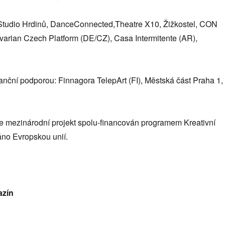
: Studio Hrdinů, DanceConnected,Theatre X10, Žižkostel, CON
arian Czech Platform (DE/CZ), Casa Intermitente (AR),
inanční podporou: Finnagora TelepArt (FI), Městská část Praha 1,
je mezinárodní projekt spolu-financován programem Kreativní
no Evropskou unií.
azín