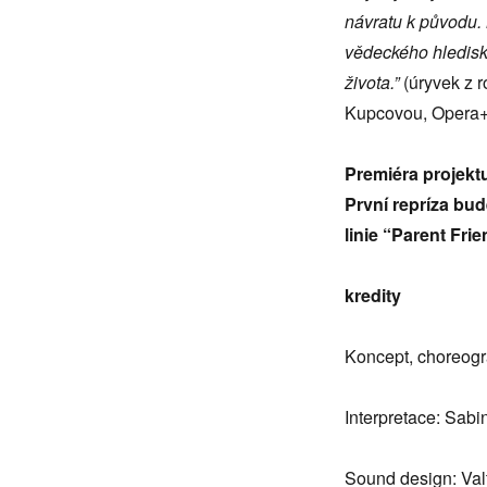
návratu k původu. 
vědeckého hledisk
života.”
(úryvek z 
Kupcovou, Opera+
Premiéra projekt
První repríza bu
linie “Parent Frie
kredity
Koncept, choreogra
Interpretace: Sab
Sound design: Valt