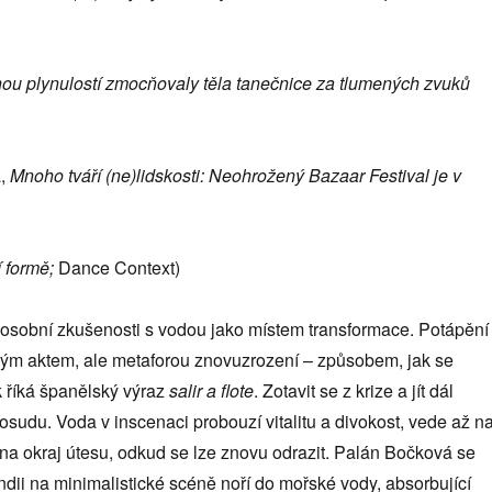
nou plynulostí zmocňovaly těla tanečnice za tlumených zvuků
á,
Mnoho tváří (ne)lidskosti: Neohrožený Bazaar Festival je v
í formě;
Dance Context)
 osobní zkušenosti s vodou jako místem transformace. Potápění
ckým aktem, ale metaforou znovuzrození – způsobem, jak se
ak říká španělský výraz
salir a flote
. Zotavit se z krize a jít dál
osudu. Voda v inscenaci probouzí vitalitu a divokost, vede až n
na okraj útesu, odkud se lze znovu odrazit. Palán Bočková se
dii na minimalistické scéně noří do mořské vody, absorbující