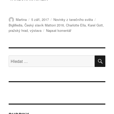
Autor:
Publikováno:
Rubriky:
Štítky:
Martina
5 září, 2017
Novinky z tanečního světa
BigMedia
,
Český slavík Mattoni 2016
,
Charlotte Ella
,
Karel Gott
,
pro
pražský hrad
,
výstava
Napsat komentář
text
s
názvem
GOTT
NA
HLE
Hledat:
LODI
–
LETNÍ
CENY
POKRAČUJÍ!