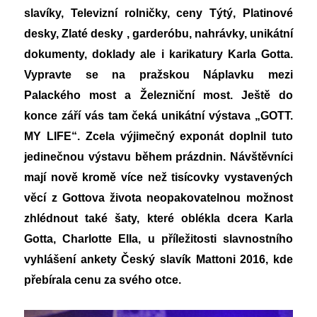
slavíky, Televizní rolničky, ceny Týtý, Platinové
desky, Zlaté desky , garderóbu, nahrávky, unikátní
dokumenty, doklady ale i karikatury Karla Gotta.
Vypravte se na pražskou Náplavku mezi
Palackého most a Železniční most. Ještě do
konce září vás tam čeká unikátní výstava „GOTT.
MY LIFE“. Zcela výjimečný exponát doplnil tuto
jedinečnou výstavu během prázdnin. Návštěvníci
mají nově kromě více než tisícovky vystavených
věcí z Gottova života neopakovatelnou možnost
zhlédnout také šaty, které oblékla dcera Karla
Gotta, Charlotte Ella, u příležitosti slavnostního
vyhlášení ankety Český slavík Mattoni 2016, kde
přebírala cenu za svého otce.