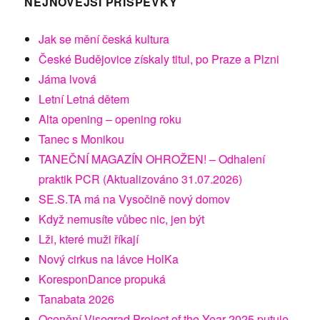
NEJNOVĚJŠÍ PŘÍSPĚVKY
Jak se mění česká kultura
České Budějovice získaly titul, po Praze a Plzni
Jáma lvová
Letní Letná dětem
Alta opening – opening roku
Tanec s Monikou
TANEČNÍ MAGAZÍN OHROŽEN! – Odhalení
praktik PCR (Aktualizováno 31.07.2026)
SE.S.TA má na Vysočině nový domov
Když nemusíte vůbec nic, jen být
Lži, které muži říkají
Nový cirkus na lávce HolKa
KoresponDance propuká
Tanabata 2026
Ocenění Visegrad Project of the Year 2025 putuje