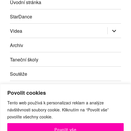
Úvodní stránka
StarDance
Zobrazit
Videa
podřazen
položky
Archiv
Taneční školy
Soutěže
Inzerce
Povolit cookies
Kontakty
Tento web používá k personalizaci reklam a analýze
návštěvnosti soubory cookie. Kliknutím na “Povolit vše”
povolíte všechny cookie.
Facebook
RSS
Youtube
Povolit vše