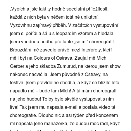
„Vypíchla jste fakt ty hodně speciální příležitosti,
každá z nich byla v něčem totálně unikátní.
Vyzdvihnu zajímavý příběh. V začátcích vystupování
jsem si pořídila šálu s leopardím vzorem a hledala
jsem vhodnou hudbu pro tuhle „šelmí” choreografii.
Brouzdání mě zavedlo právě mezi interprety, kteří
měli být na Colours of Ostrava. Zaujal mě Mich
Gerber a jeho skladba Zumurud, na kterou jsem show
nakonec nacvičila. Jsem původně z Ostravy, na
festival jsem pravidelně chodila, a když se blížilo léto,
napadlo mě – bude tam Mich! A já mám choreografii
na jeho hudbu! To by bylo skvělé vystupovat s ním
live! Tak jsem mu napsala e-mail a poslala video té
choreografie. Dlouho nic a asi týden před koncertem
mi napsala jeho manažerka, že budou moc rádi, když