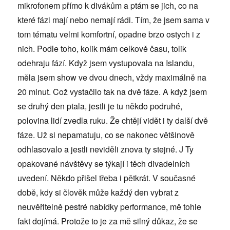
mikrofonem přímo k divákům a ptám se jich, co na
které fázi mají nebo nemají rádi. Tím, že jsem sama v
tom tématu velmi komfortní, opadne brzo ostych i z
nich. Podle toho, kolik mám celkově času, tolik
odehraju fází. Když jsem vystupovala na Islandu,
měla jsem show ve dvou dnech, vždy maximálně na
20 minut. Což vystačilo tak na dvě fáze. A když jsem
se druhý den ptala, jestli je tu někdo podruhé,
polovina lidí zvedla ruku. Že chtějí vidět i ty další dvě
fáze. Už si nepamatuju, co se nakonec většinově
odhlasovalo a jestli neviděli znova ty stejné. J Ty
opakované návštěvy se týkají i těch divadelních
uvedení. Někdo přišel třeba i pětkrát. V současné
době, kdy si člověk může každý den vybrat z
neuvěřitelně pestré nabídky performance, mě tohle
fakt dojímá. Protože to je za mě silný důkaz, že se