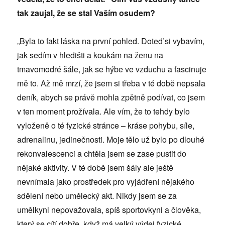
tak zaujal, že se stal Vaším osudem?
„Byla to fakt láska na první pohled. Doteď si vybavím,
jak sedím v hledišti a koukám na ženu na
tmavomodré šále, jak se hýbe ve vzduchu a fascinuje
mě to. Až mě mrzí, že jsem si třeba v té době nepsala
deník, abych se právě mohla zpětně podívat, co jsem
v ten moment prožívala. Ale vím, že to tehdy bylo
vyloženě o té fyzické stránce – kráse pohybu, síle,
adrenalinu, jedinečnosti. Moje tělo už bylo po dlouhé
rekonvalescenci a chtěla jsem se zase pustit do
nějaké aktivity. V té době jsem šály ale ještě
nevnímala jako prostředek pro vyjádření nějakého
sdělení nebo umělecký akt. Nikdy jsem se za
umělkyni nepovažovala, spíš sportovkyni a člověka,
který se cítí dobře, když má velký výdej fyzické