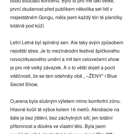
budu součástí koncertu. Bylo to pro mě fakt velké,
první zkušenost před publikem několika set lidí v
majestátném Gongu, měla jsem každý tón té písničky
totálně pod kůží.
Letní Letná byl splněný sen. Ale taky svým způsobem
největší stres. Je to mezinárodní festival špičkového
novocirkusového umění a mít tam celovečerní show
je pro mě velký závazek. A o to větší dojetí a pocit
vděčnosti, že se tam odehrály obě „ –ŽENY” i Blue
Secret Show.
O₂arena byla slušným výletem mimo komfortní zónu.
Hlavně kvůli té výšce kolem 16 metrů. Akrobacie na
šále je bez jištění, bez záchytných sítí, jen totální
přítomnost a důvěra ve vlastní tělo. Byla jsem