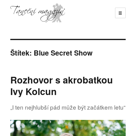
☰
Taneční magazín
Štítek:
Blue Secret Show
Rozhovor s akrobatkou
Ivy Kolcun
„I ten nejhlubší pád může být začátkem letu“