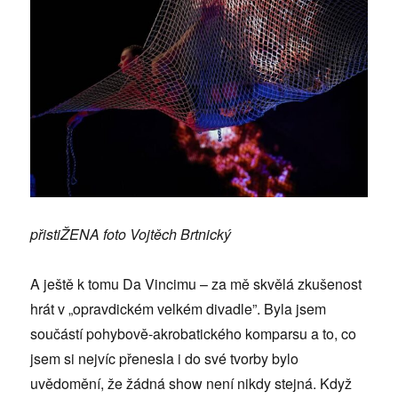
přistiŽENA foto Vojtěch Brtnický
A ještě k tomu Da Vincimu – za mě skvělá zkušenost
hrát v „opravdickém velkém divadle”. Byla jsem
součástí pohybově-akrobatického komparsu a to, co
jsem si nejvíc přenesla i do své tvorby bylo
uvědomění, že žádná show není nikdy stejná. Když