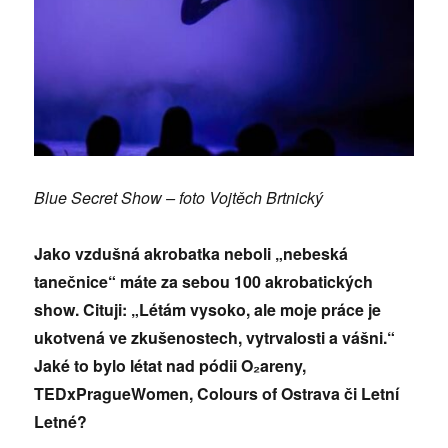
Blue Secret Show – foto Vojtěch Brtnický
Jako vzdušná akrobatka neboli „nebeská
tanečnice“ máte za sebou 100 akrobatických
show. Cituji: „Létám vysoko, ale moje práce je
ukotvená ve zkušenostech, vytrvalosti a vášni.“
Jaké to bylo létat nad pódii O
₂
areny,
TEDxPragueWomen, Colours of Ostrava či Letní
Letné?