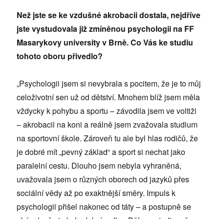
Než jste se ke vzdušné akrobacii dostala, nejdříve
jste vystudovala již zmíněnou psychologii na FF
Masarykovy university v Brně. Co Vás ke studiu
tohoto oboru přivedlo?
„Psychologii jsem si nevybrala s pocitem, že je to můj
celoživotní sen už od dětství. Mnohem blíž jsem měla
vždycky k pohybu a sportu – závodila jsem ve voltiži
– akrobacii na koni a reálně jsem zvažovala studium
na sportovní škole. Zároveň tu ale byl hlas rodičů, že
je dobré mít „pevný základ“ a sport si nechat jako
paralelní cestu. Dlouho jsem nebyla vyhraněná,
uvažovala jsem o různých oborech od jazyků přes
sociální vědy až po exaktnější směry. Impuls k
psychologii přišel nakonec od táty – a postupně se