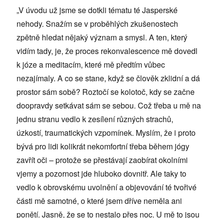
„V úvodu už jsme se dotkli tématu té Jasperské
nehody. Snažím se v proběhlých zkušenostech
zpětně hledat nějaký význam a smysl. A ten, který
vidím tady, je, že proces rekonvalescence mě dovedl
k józe a meditacím, které mě předtím vůbec
nezajímaly. A co se stane, když se člověk zklidní a dá
prostor sám sobě? Roztočí se kolotoč, kdy se začne
doopravdy setkávat sám se sebou. Což třeba u mě na
jednu stranu vedlo k zesílení různých strachů,
úzkostí, traumatických vzpomínek. Myslím, že i proto
bývá pro lidi kolikrát nekomfortní třeba během jógy
zavřít oči – protože se přestávají zaobírat okolními
vjemy a pozornost jde hluboko dovnitř. Ale taky to
vedlo k obrovskému uvolnění a objevování té tvořivé
části mě samotné, o které jsem dříve neměla ani
ponětí. Jasně, že se to nestalo přes noc. U mě to jsou