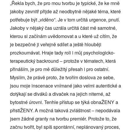
„Řekla bych, že pro mou tvorbu je typické, že ke mně
jakoby zevnitř přijde až neodbytně nějaké téma, které
potřebuje být „viděno”. Je v tom určitá urgence, pnutí.
Jakoby v nějaký čas uzrála určitá část mě samotné,
kterou si začínám uvědomovat a u které už cítím, že
je bezpečné ji veřejně sdílet a ještě hlouběji
prozkoumávat. Hraje tady roli i můj psychologicko-
terapeutický backround – protože v tématech, která
přináším, je pro mě důležitý přesah i pro ostatní.
Myslím, že právě proto, že tvořím doslova ze sebe,
jsou moje inscenace vnímané jako velmi autentické a
dotýkají se diváků a divaček na jejich niterné, až
bytostné úrovni. Tenhle přístup se týká obnaŽENY a
přistiŽENY. A možná taková zvláštnost – nepodávala
jsem žádné granty na tvorbu premiér. Protože to, že
začnu tvořit, byl spíš spontánní, neplánovaný proces,