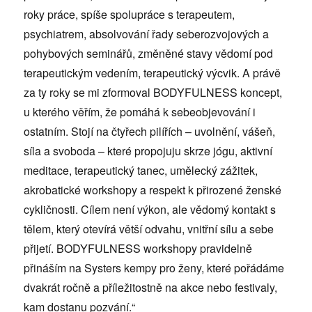
roky práce, spíše spolupráce s terapeutem,
psychiatrem, absolvování řady seberozvojových a
pohybových seminářů, změněné stavy vědomí pod
terapeutickým vedením, terapeutický výcvik. A právě
za ty roky se mi zformoval BODYFULNESS koncept,
u kterého věřím, že pomáhá k sebeobjevování i
ostatním. Stojí na čtyřech pilířích – uvolnění, vášeň,
síla a svoboda – které propojuju skrze jógu, aktivní
meditace, terapeutický tanec, umělecký zážitek,
akrobatické workshopy a respekt k přirozené ženské
cykličnosti. Cílem není výkon, ale vědomý kontakt s
tělem, který otevírá větší odvahu, vnitřní sílu a sebe
přijetí. BODYFULNESS workshopy pravidelně
přináším na Systers kempy pro ženy, které pořádáme
dvakrát ročně a příležitostně na akce nebo festivaly,
kam dostanu pozvání.“