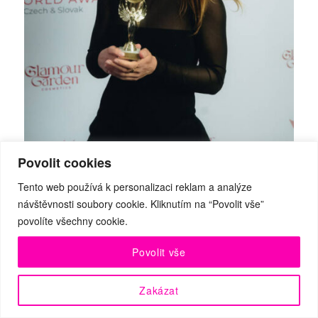
Povolit cookies
Tento web používá k personalizaci reklam a analýze
návštěvnosti soubory cookie. Kliknutím na “Povolit vše”
povolíte všechny cookie.
Ivy Kolcun -s cenou Women Changing Warld Award v
oblasti kultury pro ČR a SR ze 12. 2. 2026 – foto
Povolit vše
Dana Batíková
Zakázat
Více na:
www.ivykolcun.com