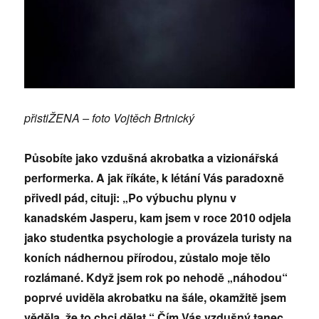
přistiŽENA – foto Vojtěch Brtnický
Působíte jako vzdušná akrobatka a vizionářská
performerka. A jak říkáte, k létání Vás paradoxně
přivedl pád, cituji: „Po výbuchu plynu v
kanadském Jasperu, kam jsem v roce 2010 odjela
jako studentka psychologie a provázela turisty na
koních nádhernou přírodou, zůstalo moje tělo
rozlámané. Když jsem rok po nehodě „náhodou“
poprvé uviděla akrobatku na šále, okamžitě jsem
věděla, že to chci dělat.“ Čím Vás vzdušný tanec