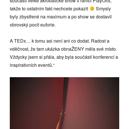
součástí velké akrobatické show v rámci PlayOffs,
takže to ostatním fakt nechcete pokazit
Smysly
byly zbystřené na maximum a po show se dostavil
obrovský pocit euforie.
A TEDx… k tomu asi není ani co dodat. Radost a
vděčnost, že tam ukázka obnaŽENY měla své místo.
Vždycky jsem si přála, aby byla součástí konferencí a
inspirativních eventů.“