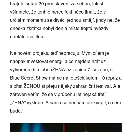
hrajete šňůru 20 představení za sebou, tak si
všimnete, že tenhle herec řekl něco jinak, že v
určitém momentu se diváci jednou smějí, jindy ne, že
dneska zkrátka nebyl den a místo trojité hvězdy
uděláte dvojitou.
Na novém projektu teď nepracuju. Mým cílem je
naopak investovat energii a co nejdéle hrát už
vytvořená díla, obnaŽENA už začíná 7. sezónu, s
Blue Secret Show máme na letošek kolem 10 repríz a
s přistiŽENOU si přeju nějaký zahraniční festival. Ale
zároveň věřím, že se v průběhu let nějaká třetí
„ŽENA” vyklube. A sama se nechám překvapit, o čem
bude.“