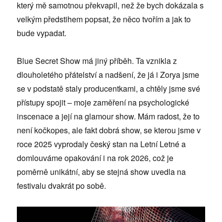
který mě samotnou překvapil, než že bych dokázala s
velkým předstihem popsat, že něco tvořím a jak to
bude vypadat.
Blue Secret Show má jiný příběh. Ta vznikla z
dlouholetého přátelství a nadšení, že já i Zorya jsme
se v podstatě staly producentkami, a chtěly jsme své
přístupy spojit – moje zaměření na psychologické
inscenace a její na glamour show. Mám radost, že to
není kočkopes, ale fakt dobrá show, se kterou jsme v
roce 2025 vyprodaly český stan na Letní Letné a
domlouváme opakování i na rok 2026, což je
poměrně unikátní, aby se stejná show uvedla na
festivalu dvakrát po sobě.