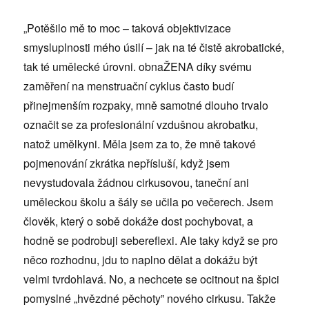
„Potěšilo mě to moc – taková objektivizace
smysluplnosti mého úsilí – jak na té čistě akrobatické,
tak té umělecké úrovni. obnaŽENA díky svému
zaměření na menstruační cyklus často budí
přinejmenším rozpaky, mně samotné dlouho trvalo
označit se za profesionální vzdušnou akrobatku,
natož umělkyni. Měla jsem za to, že mně takové
pojmenování zkrátka nepřísluší, když jsem
nevystudovala žádnou cirkusovou, taneční ani
uměleckou školu a šály se učila po večerech. Jsem
člověk, který o sobě dokáže dost pochybovat, a
hodně se podrobuji sebereflexi. Ale taky když se pro
něco rozhodnu, jdu to naplno dělat a dokážu být
velmi tvrdohlavá. No, a nechcete se ocitnout na špici
pomyslné „hvězdné pěchoty” nového cirkusu. Takže