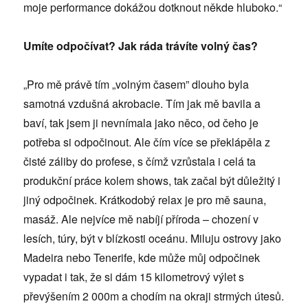
moje performance dokážou dotknout někde hluboko.“
Umíte odpočívat? Jak ráda trávíte volný čas?
„Pro mě právě tím „volným časem” dlouho byla
samotná vzdušná akrobacie. Tím jak mě bavila a
baví, tak jsem ji nevnímala jako něco, od čeho je
potřeba si odpočinout. Ale čím více se překlápěla z
čisté záliby do profese, s čímž vzrůstala i celá ta
produkční práce kolem shows, tak začal být důležitý i
jiný odpočinek. Krátkodobý relax je pro mě sauna,
masáž. Ale nejvíce mě nabíjí příroda – chození v
lesích, túry, být v blízkosti oceánu. Miluju ostrovy jako
Madeira nebo Tenerife, kde může můj odpočinek
vypadat i tak, že si dám 15 kilometrový výlet s
převýšením 2 000m a chodím na okraji strmých útesů.