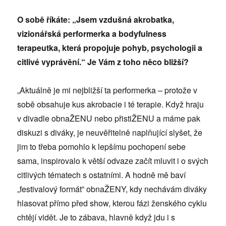
O sobě říkáte: „Jsem vzdušná akrobatka,
vizionářská performerka a bodyfulness
terapeutka, která propojuje pohyb, psychologii a
citlivé vyprávění.“ Je Vám z toho něco bližší?
„Aktuálně je mi nejbližší ta performerka – protože v
sobě obsahuje kus akrobacie i té terapie. Když hraju
v divadle obnaŽENU nebo přistiŽENU a máme pak
diskuzi s diváky, je neuvěřitelně naplňující slyšet, že
jim to třeba pomohlo k lepšímu pochopení sebe
sama, inspirovalo k větší odvaze začít mluvit i o svých
citlivých tématech s ostatními. A hodně mě baví
„festivalový formát” obnaŽENY, kdy nechávám diváky
hlasovat přímo před show, kterou fázi ženského cyklu
chtějí vidět. Je to zábava, hlavně když jdu i s