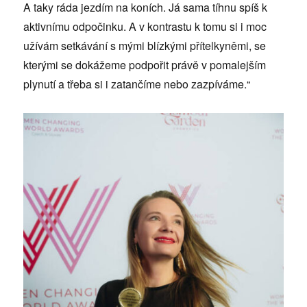
A taky ráda jezdím na koních. Já sama tíhnu spíš k
aktivnímu odpočinku. A v kontrastu k tomu si i moc
užívám setkávání s mými blízkými přítelkyněmi, se
kterými se dokážeme podpořit právě v pomalejším
plynutí a třeba si i zatančíme nebo zazpíváme.“