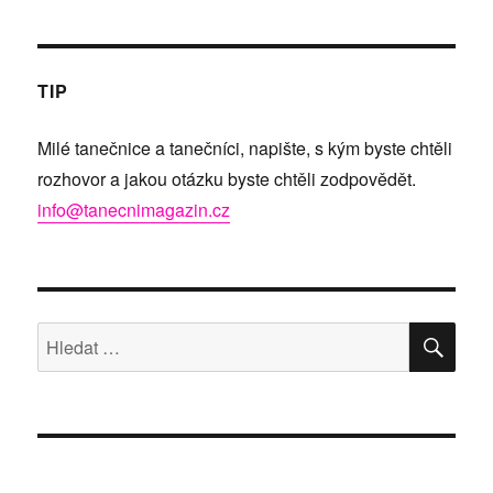
TIP
Milé tanečnice a tanečníci, napište, s kým byste chtěli
rozhovor a jakou otázku byste chtěli zodpovědět.
info@tanecnimagazin.cz
HLE
Hledat: