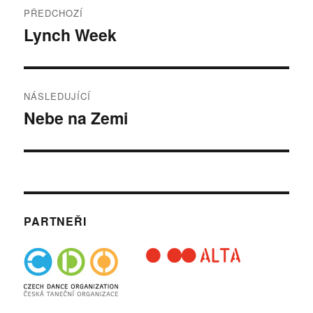
Navigace
PŘEDCHOZÍ
pro
Lynch Week
Předchozí
příspěvek:
příspěvek
NÁSLEDUJÍCÍ
Nebe na Zemi
Následující
příspěvek:
PARTNEŘI