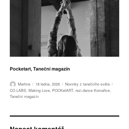
Pocketart, Taneční magazín
Autor:
Publikováno:
Rubriky:
Štítky:
Martina
18 ledna, 2026
Novinky z tanečního světa
CO.LABS
,
Making Love
,
POCKetART
,
rezi.dance Komařice
,
Taneční magazín
Napsat komentář