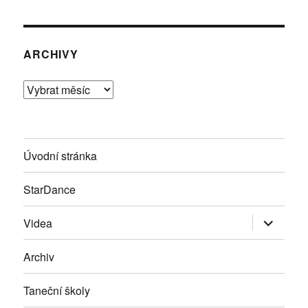
ARCHIVY
Archivy
Úvodní stránka
StarDance
Zobrazit
Videa
podřazen
položky
Archiv
Taneční školy