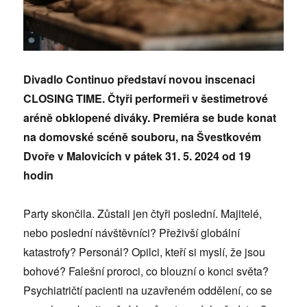
Divadlo Continuo představí novou inscenaci
CLOSING TIME. Čtyři performeři v šestimetrové
aréně obklopené diváky. Premiéra se bude konat
na domovské scéně souboru, na Švestkovém
Dvoře
v Malovicích v pátek 31. 5. 2024 od 19
hodin
Party skončila. Zůstali jen čtyři poslední. Majitelé,
nebo poslední návštěvníci? Přeživší globální
katastrofy? Personál? Opilci, kteří si myslí, že jsou
bohové? Falešní proroci, co blouzní o konci světa?
Psychiatričtí pacienti na uzavřeném oddělení, co se