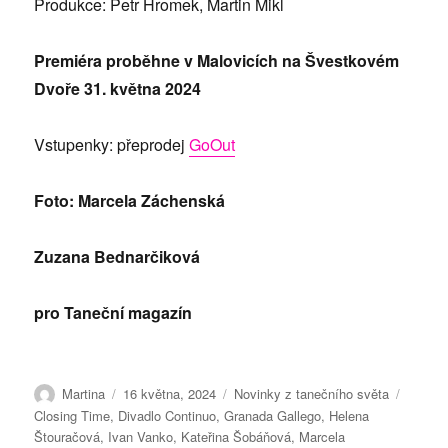
Produkce: Petr Hromek, Martin Mikl
Premiéra proběhne v Malovicích na Švestkovém
Dvoře 31. května 2024
Vstupenky: přeprodej
GoOut
Foto: Marcela Záchenská
Zuzana Bednarčiková
pro Taneční magazín
Autor:
Publikováno:
Rubriky:
Štítky:
Martina
16 května, 2024
Novinky z tanečního světa
Closing Time
,
Divadlo Continuo
,
Granada Gallego
,
Helena
Štouračová
,
Ivan Vanko
,
Kateřina Šobáňová
,
Marcela