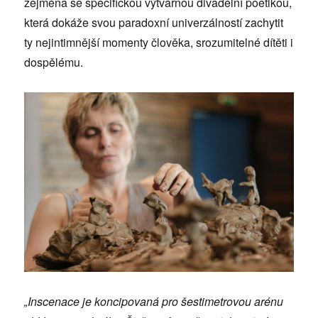
zejména se specifickou výtvarnou divadelní poetikou,
která dokáže svou paradoxní univerzálností zachytit
ty nejintimnější momenty člověka, srozumitelné dítěti i
dospělému.
„Inscenace je koncipovaná pro šestimetrovou arénu