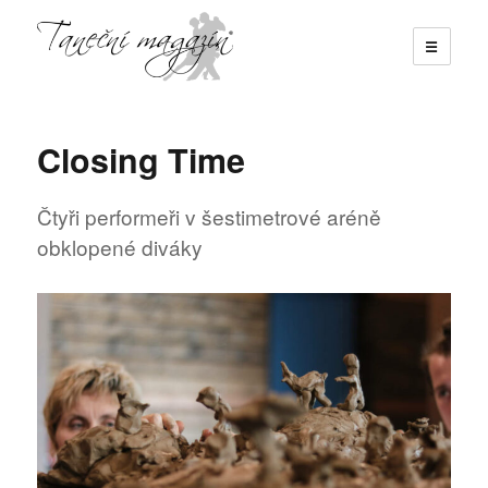
☰
Taneční magazín
Closing Time
Čtyři performeři v šestimetrové aréně
obklopené diváky