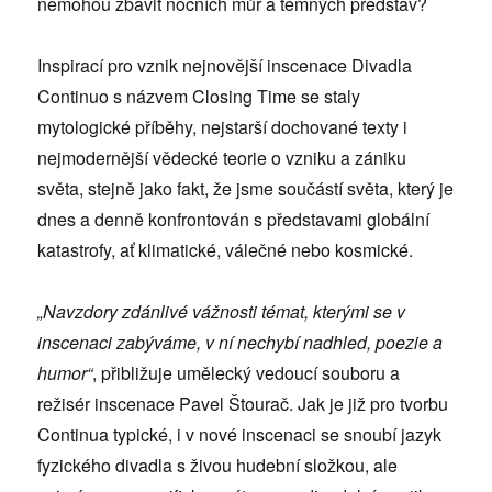
nemohou zbavit nočních můr a temných představ?
Inspirací pro vznik nejnovější inscenace Divadla
Continuo s názvem Closing Time se staly
mytologické příběhy, nejstarší dochované texty i
nejmodernější vědecké teorie o vzniku a zániku
světa, stejně jako fakt, že jsme součástí světa, který je
dnes a denně konfrontován s představami globální
katastrofy, ať klimatické, válečné nebo kosmické.
„Navzdory zdánlivé vážnosti témat, kterými se v
inscenaci zabýváme, v ní nechybí nadhled, poezie a
humor“
, přibližuje umělecký vedoucí souboru a
režisér inscenace Pavel Štourač. Jak je již pro tvorbu
Continua typické, i v nové inscenaci se snoubí jazyk
fyzického divadla s živou hudební složkou, ale