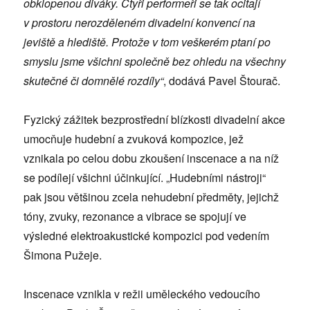
obklopenou diváky
. Čtyři performeři se tak ocitají
v prostoru nerozděleném divadelní konvencí na
jeviště a hlediště. Protože v tom veškerém ptaní po
smyslu jsme všichni společně bez ohledu na všechny
skutečné či domnělé rozdíly“
, dodává Pavel Štourač.
Fyzický zážitek bezprostřední blízkosti divadelní akce
umocňuje hudební a zvuková kompozice, jež
vznikala po celou dobu zkoušení inscenace a na níž
se podílejí všichni účinkující. „Hudebními nástroji“
pak jsou většinou zcela nehudební předměty, jejichž
tóny, zvuky, rezonance a vibrace se spojují ve
výsledné elektroakustické kompozici pod vedením
Šimona Pužeje.
Inscenace vznikla v režii uměleckého vedoucího