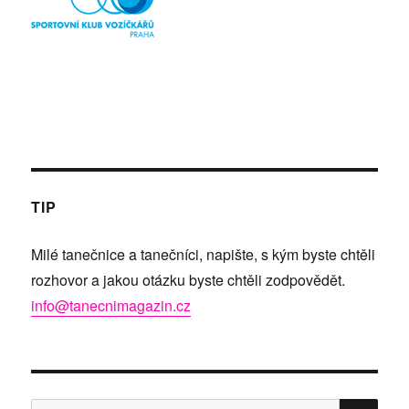
TIP
Milé tanečnice a tanečníci, napište, s kým byste chtěli
rozhovor a jakou otázku byste chtěli zodpovědět.
info@tanecnimagazin.cz
HLE