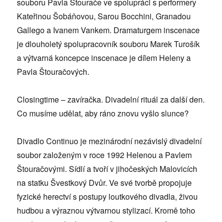
souboru Pavla Štourače ve spolupráci s performery
Kateřinou Šobáňovou, Sarou Bocchini, Granadou
Gallego a Ivanem Vankem. Dramaturgem inscenace
je dlouholetý spolupracovník souboru Marek Turošík
a výtvarná koncepce inscenace je dílem Heleny a
Pavla Štouračových.
Closingtime – zavíračka. Divadelní rituál za další den.
Co musíme udělat, aby ráno znovu vyšlo slunce?
Divadlo Continuo je mezinárodní nezávislý divadelní
soubor založeným v roce 1992 Helenou a Pavlem
Štouračovými. Sídlí a tvoří v jihočeských Malovicích
na statku Švestkový Dvůr. Ve své tvorbě propojuje
fyzické herectví s postupy loutkového divadla, živou
hudbou a výraznou výtvarnou stylizací. Kromě toho