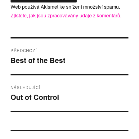
Web používá Akismet ke snížení množství spamu.
Zjistěte, jak jsou zpracovávány údaje z komentářů.
Navigace
PŘEDCHOZÍ
pro
Best of the Best
Předchozí
příspěvek:
příspěvek
NÁSLEDUJÍCÍ
Out of Control
Následující
příspěvek: