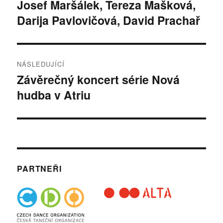
pro
Josef Maršálek, Tereza Mašková,
Předchozí
Darija Pavlovičová, David Prachař
příspěvek:
příspěvek
NÁSLEDUJÍCÍ
Závěrečný koncert série Nová
Následující
hudba v Atriu
příspěvek:
PARTNEŘI