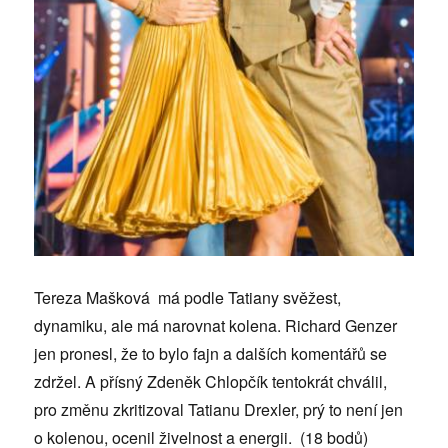
Tereza Mašková má podle Tatiany svěžest,
dynamiku, ale má narovnat kolena. Richard Genzer
jen pronesl, že to bylo fajn a dalších komentářů se
zdržel. A přísný Zdeněk Chlopčík tentokrát chválil,
pro změnu zkritizoval Tatianu Drexler, prý to není jen
o kolenou, ocenil živelnost a energii. (18 bodů)