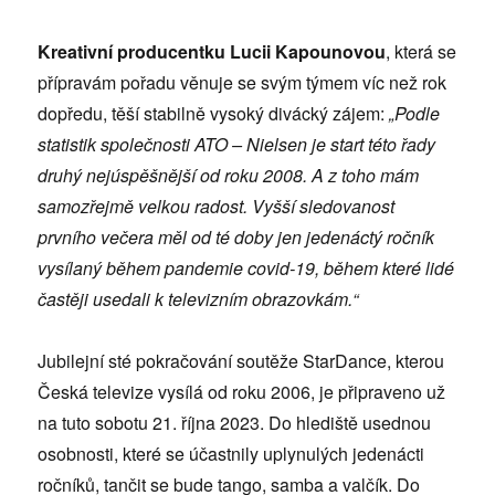
Kreativní producentku Lucii Kapounovou
, která se
přípravám pořadu věnuje se svým týmem víc než rok
dopředu, těší stabilně vysoký divácký zájem:
„Podle
statistik společnosti ATO – Nielsen je start této řady
druhý nejúspěšnější od roku 2008. A z toho mám
samozřejmě velkou radost. Vyšší sledovanost
prvního večera měl od té doby jen jedenáctý ročník
vysílaný během pandemie covid-19, během které lidé
častěji usedali k televizním obrazovkám.“
Jubilejní sté pokračování soutěže StarDance, kterou
Česká televize vysílá od roku 2006, je připraveno už
na tuto sobotu 21. října 2023. Do hlediště usednou
osobnosti, které se účastnily uplynulých jedenácti
ročníků, tančit se bude tango, samba a valčík. Do