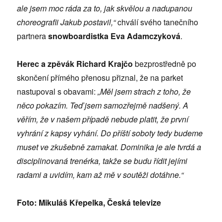
ale jsem moc ráda za to, jak skvělou a nadupanou
choreografii Jakub postavil,“
chválí svého tanečního
partnera
snowboardistka Eva Adamczyková
.
Herec a zpěvák Richard Krajčo
bezprostředně po
skončení přímého přenosu přiznal, že na parket
nastupoval s obavami:
„Měl jsem strach z toho, že
něco pokazím. Teď jsem samozřejmě nadšený. A
věřím, že v našem případě nebude platit, že první
vyhrání z kapsy vyhání. Do příští soboty tedy budeme
muset ve zkušebně zamakat. Dominika je ale tvrdá a
disciplinovaná trenérka, takže se budu řídit jejími
radami a uvidím, kam až mě v soutěži dotáhne.“
Foto: Mikuláš Křepelka, Česká televize