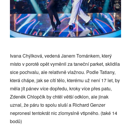
Ivana Chýlková, vedená Janem Tománkem, který
místo v porotě opět vyměnil za taneční parket, sklidila
sice pochvalu, ale relativně vlažnou. Podle Tatiany,
která chápe, jak se cítí tělo, kterému už není 17 let, by
měla jít pánev více dopředu, kroky více přes patu,
Zdeněk Chlopčík by chtěl větší odklon, ale jinak
uznal, že páru to spolu sluší a Richard Genzer
nepronesl tentokrát nic zlomyslně vtipného. (také 14
bodů)