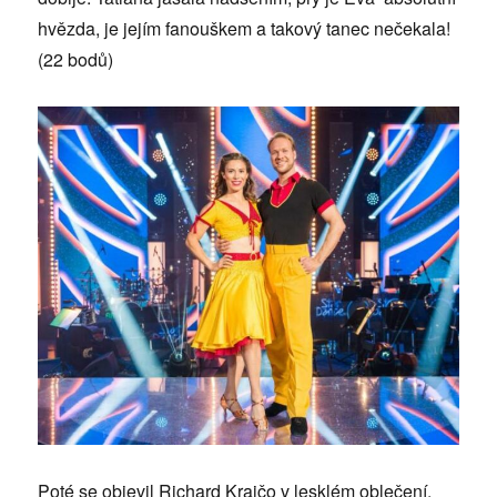
hvězda, je jejím fanouškem a takový tanec nečekala!
(22 bodů)
Poté se objevil Richard Krajčo v lesklém oblečení,