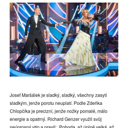
Josef Maršálek je sladký, sladký, všechny zasytí
sladkým, jenže porotu neuplatí. Podle Zdeňka
Chlopčíka je precizní, jenže nožky pomalé, málo
energie a opatrný. Richard Genzer využil svůj
neúprosný vtip a pravil: „Pohoda, až úplně velká, až