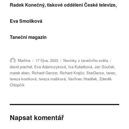
Radek Konečný, tiskové oddělení České televize,
Eva Smolíková
Taneční magazín
Autor:
Publikováno:
Rubriky:
Štítky:
Martina
17 října, 2023
Novinky z tanečního světa
david prachař
,
Eva Adamczyková
,
Iva Kubelková
,
Jan Souček
,
marek eben
,
Richard Genzer
,
Richard Krajčo
,
StarDance
,
tanec
,
tereza kostková
,
tereza mašková
,
Vavřinec Hradilek
,
Zdeněk
Chlopčík
Napsat komentář