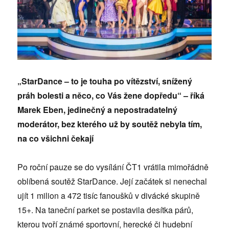
„StarDance – to je touha po vítězství, snížený
práh bolesti a něco, co Vás žene dopředu“ – říká
Marek Eben, jedinečný a nepostradatelný
moderátor, bez kterého už by soutěž nebyla tím,
na co všichni čekají
Po roční pauze se do vysílání ČT1 vrátila mimořádně
oblíbená soutěž StarDance. Její začátek si nenechal
ujít 1 milion a 472 tisíc fanoušků v divácké skupině
15+. Na taneční parket se postavila desítka párů,
kterou tvoří známé sportovní, herecké či hudební