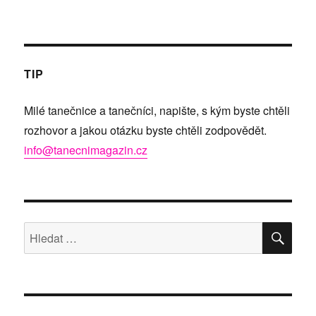
TIP
Milé tanečnice a tanečníci, napište, s kým byste chtěli
rozhovor a jakou otázku byste chtěli zodpovědět.
info@tanecnimagazin.cz
HLE
Hledat: