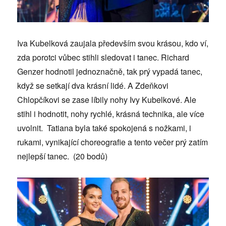
Iva Kubelková zaujala především svou krásou, kdo ví,
zda porotci vůbec stihli sledovat i tanec. Richard
Genzer hodnotil jednoznačně, tak prý vypadá tanec,
když se setkají dva krásní lidé. A Zdeňkovi
Chlopčíkovi se zase líbily nohy Ivy Kubelkové. Ale
stihl i hodnotit, nohy rychlé, krásná technika, ale více
uvolnit. Tatiana byla také spokojená s nožkami, i
rukami, vynikající choreografie a tento večer prý zatím
nejlepší tanec. (20 bodů)