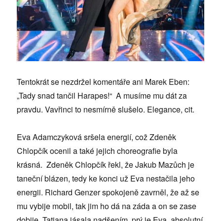
Tentokrát se nezdržel komentáře ani Marek Eben:
„Tady snad tančil Harapes!“ A musíme mu dát za
pravdu. Vavřinci to nesmírně slušelo. Elegance, cit.
Eva Adamczyková sršela energií, což Zdeněk
Chlopčík ocenil a také jejich choreografie byla
krásná. Zdeněk Chlopčík řekl, že Jakub Mazůch je
taneční blázen, tedy ke konci už Eva nestačila jeho
energii. Richard Genzer spokojeně zavrněl, že až se
mu vybije mobil, tak jim ho dá na záda a on se zase
dobije. Tatiana jásala nadšením, prý je Eva absolutní