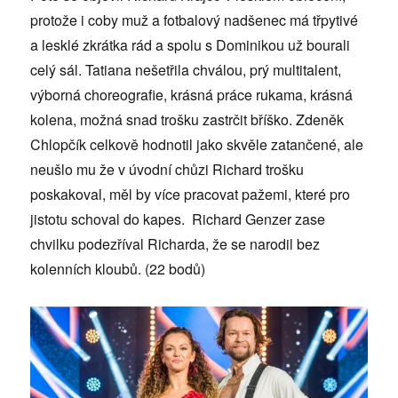
protože i coby muž a fotbalový nadšenec má třpytivé
a lesklé zkrátka rád a spolu s Dominikou už bourali
celý sál. Tatiana nešetřila chválou, prý multitalent,
výborná choreografie, krásná práce rukama, krásná
kolena, možná snad trošku zastrčit bříško. Zdeněk
Chlopčík celkově hodnotil jako skvěle zatančené, ale
neušlo mu že v úvodní chůzi Richard trošku
poskakoval, měl by více pracovat pažemi, které pro
jistotu schoval do kapes. Richard Genzer zase
chvilku podezříval Richarda, že se narodil bez
kolenních kloubů. (22 bodů)