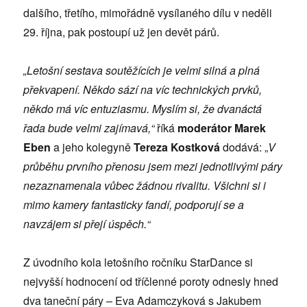
dalšího, třetího, mimořádně vysílaného dílu v neděli
29. října, pak postoupí už jen devět párů.
„Letošní sestava soutěžících je velmi silná a plná
překvapení. Někdo sází na víc technických prvků,
někdo má víc entuziasmu. Myslím si, že dvanáctá
řada bude velmi zajímavá,“
říká
moderátor Marek
Eben
a jeho kolegyně
Tereza Kostková
dodává: „
V
průběhu prvního přenosu jsem mezi jednotlivými páry
nezaznamenala vůbec žádnou rivalitu. Všichni si i
mimo kamery fantasticky fandí, podporují se a
navzájem si přejí úspěch.“
Z úvodního kola letošního ročníku StarDance si
nejvyšší hodnocení od tříčlenné poroty odnesly hned
dva taneční páry – Eva Adamczyková s Jakubem