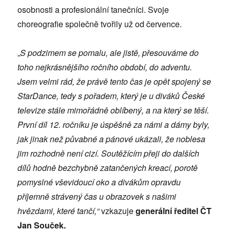
osobnosti a profesionální tanečníci. Svoje
choreografie společně tvořily už od července.
„
S podzimem se pomalu, ale jistě, přesouváme do
toho nejkrásnějšího ročního období, do adventu.
Jsem velmi rád, že právě tento čas je opět spojený se
StarDance, tedy s pořadem, který je u diváků České
televize stále mimořádně oblíbený, a na který se těší.
První díl 12. ročníku je úspěšně za námi a dámy byly,
jak jinak než půvabné a pánové ukázali, že noblesa
jim rozhodně není cizí. Soutěžícím přeji do dalších
dílů hodně bezchybně zatančených kreací, porotě
pomyslné vševidoucí oko a divákům opravdu
příjemně strávený čas u obrazovek s našimi
hvězdami, které tančí,“
vzkazuje
generální ředitel ČT
Jan Souček.