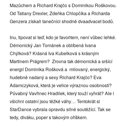
Mazůchem a Richard Krajčo s Dominikou Roškovou.
Od Tatiany Drexler, Zdeňka Chlopčíka a Richarda
Genzera získali tanečníci shodně dvaadvacet bodů.
Inu, tipovat si teď, kdo je favoritem, není vůbec lehké.
Démonický Jan Tománek a oblíbená Ivana
Chýlková? Krásná Iva Kubelková s krásným
Martinem Prágrem? Zrovna tak démonická a sršící
energií Dominika Rošková a milovaný, energický,
hudebně nadaný a sexy Richard Krajčo? Eva
Adamczyková, která je velice výraznou osobností?
Půvabný Vavřinec Hradilek, který touží vyhrát? Ale i
všichni ostatní jsou těžké váhy… Tentokrát si
StarDance vybrala opravdu silné soutěžící. Tak se
tedy, diváku, poper s takovým oříškem.