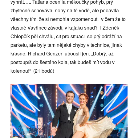
vyhrát….. Tatiana ocenila měkoučký pohyb, prý
zbytečně schovával nohy na té vodě, ale pobavila
všechny tím, že si nemohla vzpomenout, v čem že to
vlastně Vavřinec závodí, v kajaku snad? I Zdeněk
Chlopčík pěl chválu, cit pro situaci se prý odráží na
parketu, ale byly tam nějaké chyby v technice, jinak
krásné. Richard Genzer utrousil jen: „Dobrý, až
postoupíš do šestého kola, tak budeš mít vodu v
kolenou!“ (21 bodů)