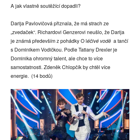
A jak vlastně soutěžící dopadli?
Darija Pavlovičová přiznala, že má strach ze
„zvedaček“. Richardovi Genzerovi neušlo, že Darija
je známá především z pohádky O l
éčivé vodě
a tančí
s Dominikem Vodičkou. Podle Tatiany Drexler je
Dominika ohromný talent, ale chce to více
samostatnosti. Zdeněk Chlopčík by chtěl více
energie. (14 bodů)