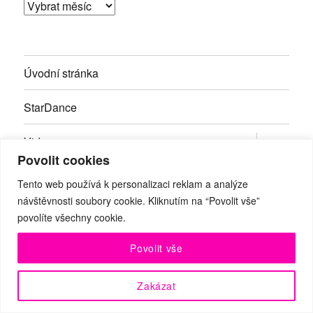
Archivy
Úvodní stránka
StarDance
Zobrazit
Videa
podřazen
Povolit cookies
položky
Archiv
Tento web používá k personalizaci reklam a analýze
návštěvnosti soubory cookie. Kliknutím na “Povolit vše”
Taneční školy
povolíte všechny cookie.
Soutěže
Povolit vše
Inzerce
Zakázat
Kontakty