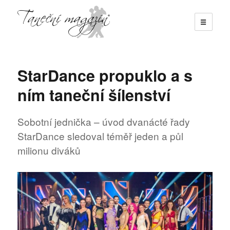
☰
Taneční magazín
StarDance propuklo a s
ním taneční šílenství
Sobotní jednička – úvod dvanácté řady
StarDance sledoval téměř jeden a půl
milionu diváků