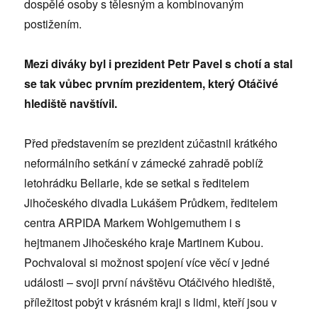
dospělé osoby s tělesným a kombinovaným
postižením.
Mezi diváky byl i prezident Petr Pavel s chotí a stal
se tak vůbec prvním prezidentem, který Otáčivé
hlediště navštívil.
Před představením se prezident zúčastnil krátkého
neformálního setkání v zámecké zahradě poblíž
letohrádku Bellarie, kde se setkal s ředitelem
Jihočeského divadla Lukášem Průdkem, ředitelem
centra ARPIDA Markem Wohlgemuthem i s
hejtmanem Jihočeského kraje Martinem Kubou.
Pochvaloval si možnost spojení více věcí v jedné
události – svoji první návštěvu Otáčivého hlediště,
příležitost pobýt v krásném kraji s lidmi, kteří jsou v