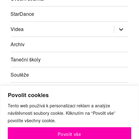
StarDance
Zobrazit
Videa
podřazen
položky
Archiv
Taneční školy
Soutěže
Inzerce
Povolit cookies
Kontakty
Tento web používá k personalizaci reklam a analýze
návštěvnosti soubory cookie. Kliknutím na “Povolit vše”
povolíte všechny cookie.
Facebook
RSS
Youtube
Povolit vše