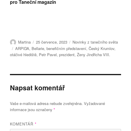
pro Taneční magazín
Autor:
Publikováno:
Rubriky:
Martina
25 července, 2023
Novinky z tanečního světa
Štítky:
ARPIDA
,
Bellarie
,
benefičním představení
,
Český Krumlov
,
otáčivé hlediště
,
Petr Pavel
,
prezident
,
Ženy Jindřicha VIII.
Napsat komentář
Vaše e-mailová adresa nebude zveřejněna.
Vyžadované
informace jsou označeny
*
KOMENTÁŘ
*