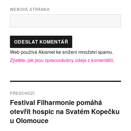
WEBOVÁ STRÁNKA
Web používá Akismet ke snížení množství spamu.
Zjistěte, jak jsou zpracovávány údaje z komentářů.
Navigace
PŘEDCHOZÍ
pro
Festival Filharmonie pomáhá
Předchozí
otevřít hospic na Svatém Kopečku
příspěvek:
příspěvek
u Olomouce