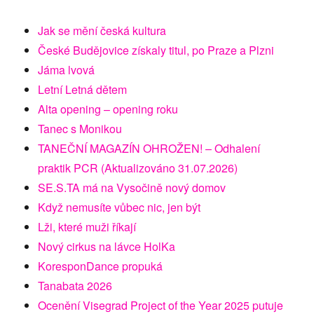
Jak se mění česká kultura
České Budějovice získaly titul, po Praze a Plzni
Jáma lvová
Letní Letná dětem
Alta opening – opening roku
Tanec s Monikou
TANEČNÍ MAGAZÍN OHROŽEN! – Odhalení
praktik PCR (Aktualizováno 31.07.2026)
SE.S.TA má na Vysočině nový domov
Když nemusíte vůbec nic, jen být
Lži, které muži říkají
Nový cirkus na lávce HolKa
KoresponDance propuká
Tanabata 2026
Ocenění Visegrad Project of the Year 2025 putuje