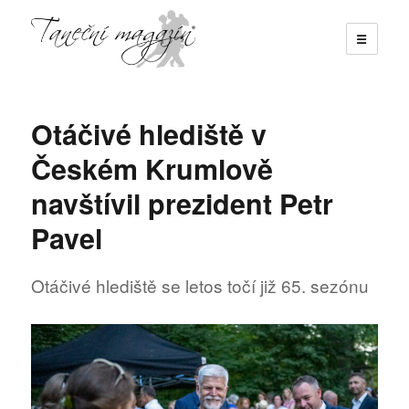
☰
Taneční magazín
Otáčivé hlediště v
Českém Krumlově
navštívil prezident Petr
Pavel
Otáčivé hlediště se letos točí již 65. sezónu