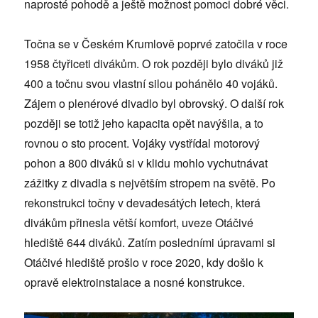
naprosté pohodě a ještě možnost pomoci dobré věci.
Točna se v Českém Krumlově poprvé zatočila v roce
1958 čtyřiceti divákům. O rok později bylo diváků již
400 a točnu svou vlastní silou pohánělo 40 vojáků.
Zájem o plenérové divadlo byl obrovský. O další rok
později se totiž jeho kapacita opět navýšila, a to
rovnou o sto procent. Vojáky vystřídal motorový
pohon a 800 diváků si v klidu mohlo vychutnávat
zážitky z divadla s největším stropem na světě. Po
rekonstrukci točny v devadesátých letech, která
divákům přinesla větší komfort, uveze Otáčivé
hlediště 644 diváků. Zatím posledními úpravami si
Otáčivé hlediště prošlo v roce 2020, kdy došlo k
opravě elektroinstalace a nosné konstrukce.