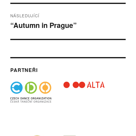
NÁSLEDUJÍCÍ
“Autumn in Prague”
Následující
příspěvek:
PARTNEŘI