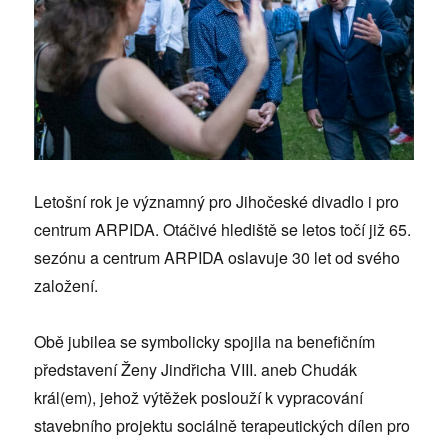
Letošní rok je významný pro Jihočeské divadlo i pro
centrum ARPIDA. Otáčivé hlediště se letos točí již 65.
sezónu a centrum ARPIDA oslavuje 30 let od svého
založení.
Obě jubilea se symbolicky spojila na benefičním
představení Ženy Jindřicha VIII. aneb Chudák
král(em), jehož výtěžek poslouží k vypracování
stavebního projektu sociálně terapeutických dílen pro