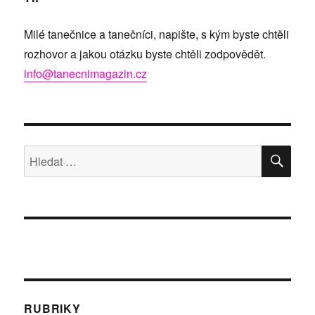
Milé tanečnice a tanečníci, napište, s kým byste chtěli
rozhovor a jakou otázku byste chtěli zodpovědět.
info@tanecnimagazin.cz
HLE
Hledat:
RUBRIKY