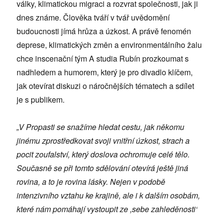
války, klimatickou migraci a rozvrat společnosti, jak ji
dnes známe. Člověka tváří v tvář uvědomění
budoucnosti jímá hrůza a úzkost. A právě fenomén
deprese, klimatických změn a environmentálního žalu
chce inscenační tým A studia Rubín prozkoumat s
nadhledem a humorem, který je pro divadlo klíčem,
jak otevírat diskuzi o náročnějších tématech a sdílet
je s publikem.
„V Propasti se snažíme hledat cestu, jak někomu
jinému zprostředkovat svoji vnitřní úzkost, strach a
pocit zoufalství, který doslova ochromuje celé tělo.
Současně se při tomto sdělování otevírá ještě jiná
rovina, a to je rovina lásky. Nejen v podobě
intenzivního vztahu ke krajině, ale i k dalším osobám,
které nám pomáhají vystoupit ze ,sebe zahleděnosti‘