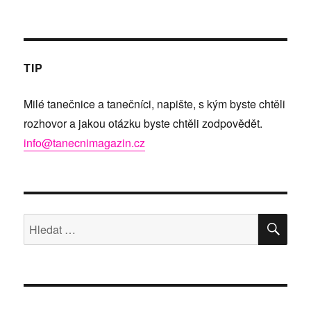
TIP
Milé tanečnice a tanečníci, napište, s kým byste chtěli
rozhovor a jakou otázku byste chtěli zodpovědět.
info@tanecnimagazin.cz
HLE
Hledat: