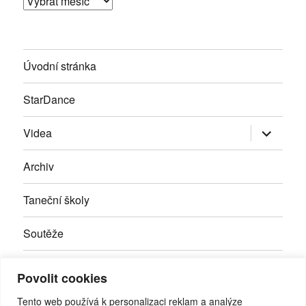
Archivy
Úvodní stránka
StarDance
Zobrazit
Videa
podřazen
položky
Archiv
Taneční školy
Soutěže
Inzerce
Povolit cookies
Kontakty
Tento web používá k personalizaci reklam a analýze