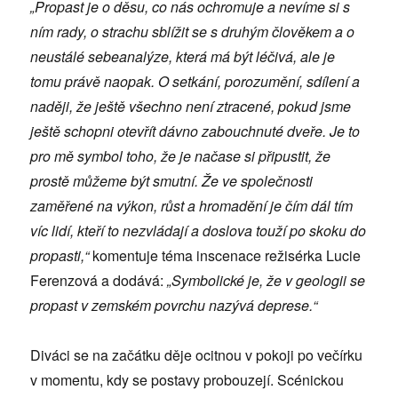
„Propast je o děsu, co nás ochromuje a nevíme si s
ním rady, o strachu sblížit se s druhým člověkem a o
neustálé sebeanalýze, která má být léčivá, ale je
tomu právě naopak. O setkání, porozumění, sdílení a
naději, že ještě všechno není ztracené, pokud jsme
ještě schopni otevřít dávno zabouchnuté dveře. Je to
pro mě symbol toho, že je načase si připustit, že
prostě můžeme být smutní. Že ve společnosti
zaměřené na výkon, růst a hromadění je čím dál tím
víc lidí, kteří to nezvládají a doslova touží po skoku do
propasti,“
komentuje téma inscenace režisérka Lucie
Ferenzová a dodává:
„Symbolické je, že v geologii se
propast v zemském povrchu nazývá deprese.“
Diváci se na začátku děje ocitnou v pokoji po večírku
v momentu, kdy se postavy probouzejí. Scénickou