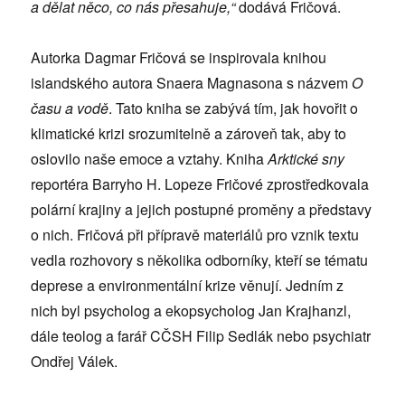
a dělat něco, co nás přesahuje,“
dodává Fričová.
Autorka Dagmar Fričová se inspirovala knihou
islandského autora Snaera Magnasona s názvem
O
času a vodě
. Tato kniha se zabývá tím, jak hovořit o
klimatické krizi srozumitelně a zároveň tak, aby to
oslovilo naše emoce a vztahy. Kniha
Arktické sny
reportéra Barryho H. Lopeze Fričové zprostředkovala
polární krajiny a jejich postupné proměny a představy
o nich. Fričová při přípravě materiálů pro vznik textu
vedla rozhovory s několika odborníky, kteří se tématu
deprese a environmentální krize věnují. Jedním z
nich byl psycholog a ekopsycholog Jan Krajhanzl,
dále teolog a farář CČSH Filip Sedlák nebo psychiatr
Ondřej Válek.