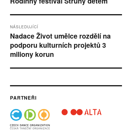
Rodinný festival Struny dětem
Předchozí
příspěvek:
příspěvek
NÁSLEDUJÍCÍ
Nadace Život umělce rozdělí na
Následující
podporu kulturních projektů 3
příspěvek:
miliony korun
PARTNEŘI