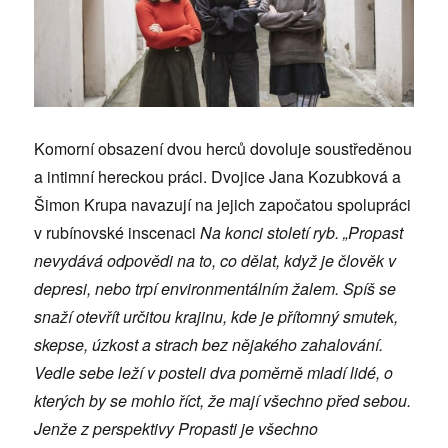
Komorní obsazení dvou herců dovoluje soustředěnou
a intimní hereckou práci. Dvojice Jana Kozubková a
Šimon Krupa navazují na jejich započatou spolupráci
v rubínovské inscenaci
Na konci století ryb.
„Propast
nevydává odpovědi na to, co dělat, když je člověk v
depresi, nebo trpí environmentálním žalem. Spíš se
snaží otevřít určitou krajinu, kde je přítomný smutek,
skepse, úzkost a strach bez nějakého zahalování.
Vedle sebe leží v posteli dva poměrně mladí lidé, o
kterých by se mohlo říct, že mají všechno před sebou.
Jenže z perspektivy Propasti je všechno