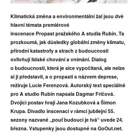
Klimatická změna a environmentální žal jsou dvě
hlavní témata premiérové
inscenace
Propast
pražského A studia Rubín. Ta
prozkoumá, jak důsledky globální změny klimatu,
přírodní katastrofy a strach z budoucnosti
ovlivňují lidské chování a vnímání. Dialog
o budoucnosti, která je sice vypočítaná, ale nelze
si ji představit, a o propasti s názvem deprese,
režíruje Lucie Ferenzová. Autorský text speciálně
pro A studio Rubín napsala Dagmar Fričová.
Dvojici postav hrají Jana Kozubková a Šimon
Krupa. Divadlo inscenaci v rámci jubilejní 55.
sezony nazvané „pouť budoucí je tvá“ uvede 24.
března. Vstupenky jsou dostupné na GoOut.net.