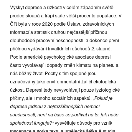
Výskyt deprese a úzkosti v celém západním světě
prudce stoupá a trápí stále větší procento populace. V
ČR byla v roce 2020 podle Ústavu zdravotnických
informací a statistik druhou nejčastější příčinou
dlouhodobé pracovní neschopnosti, a dokonce první
příčinou vydávání invalidních důchodů 2. stupně.
Podle americké psychologické asociace depresi
často vyvolávají i dopady změn klimatu na planetu a
náš běžný život. Pocity s tím spojené jsou
označovány jako environmentální žal či ekologická
úzkost. Depresi tedy nevyvolávají pouze fyziologické
příčiny, ale i mnoho sociálních aspektů. „
Pokud je
deprese jednou z nejrozšířenějších nemocí
současnosti, není na čase se podívat na to, jak naše
společnost funguje?“
vysvětluje důvody pro vznik
inscenace autorka textu a umělecká šéfka A studia