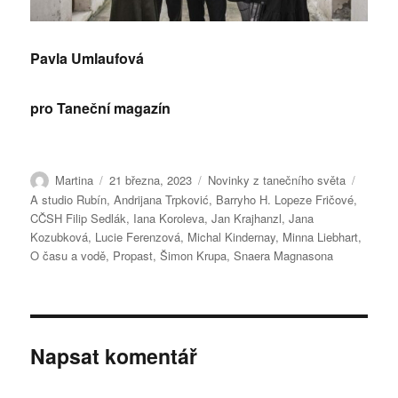
Pavla Umlaufová
pro Taneční magazín
Autor:
Publikováno:
Rubriky:
Štítky:
Martina
21 března, 2023
Novinky z tanečního světa
A studio Rubín
,
Andrijana Trpković
,
Barryho H. Lopeze Fričové
,
CČSH Filip Sedlák
,
Iana Koroleva
,
Jan Krajhanzl
,
Jana
Kozubková
,
Lucie Ferenzová
,
Michal Kindernay
,
Minna Liebhart
,
O času a vodě
,
Propast
,
Šimon Krupa
,
Snaera Magnasona
Napsat komentář