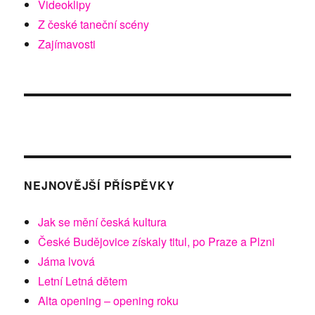
Videoklipy
Z české taneční scény
Zajímavosti
NEJNOVĚJŠÍ PŘÍSPĚVKY
Jak se mění česká kultura
České Budějovice získaly titul, po Praze a Plzni
Jáma lvová
Letní Letná dětem
Alta opening – opening roku