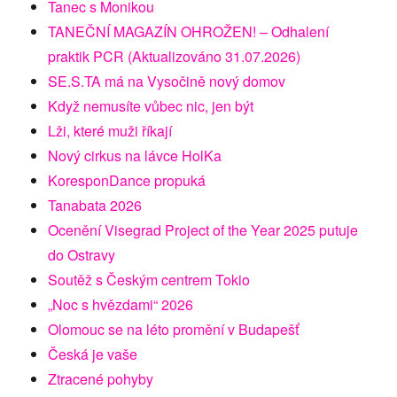
Tanec s Monikou
TANEČNÍ MAGAZÍN OHROŽEN! – Odhalení
praktik PCR (Aktualizováno 31.07.2026)
SE.S.TA má na Vysočině nový domov
Když nemusíte vůbec nic, jen být
Lži, které muži říkají
Nový cirkus na lávce HolKa
KoresponDance propuká
Tanabata 2026
Ocenění Visegrad Project of the Year 2025 putuje
do Ostravy
Soutěž s Českým centrem Tokio
„Noc s hvězdami“ 2026
Olomouc se na léto promění v Budapešť
Česká je vaše
Ztracené pohyby