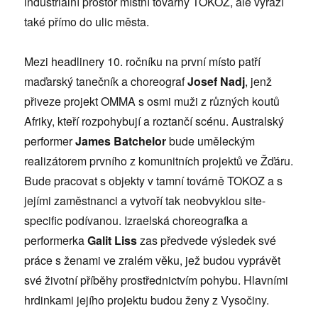
industriální prostor místní továrny TOKOZ, ale vyrazí
také přímo do ulic města.
Mezi headlinery 10. ročníku na první místo patří
maďarský tanečník a choreograf
Josef Nadj
, jenž
přiveze projekt OMMA s osmi muži z různých koutů
Afriky, kteří rozpohybují a roztančí scénu. Australský
performer
James Batchelor
bude uměleckým
realizátorem prvního z komunitních projektů ve Žďáru.
Bude pracovat s objekty v tamní továrně TOKOZ a s
jejími zaměstnanci a vytvoří tak neobvyklou site-
specific podívanou. Izraelská choreografka a
performerka
Galit Liss
zas předvede výsledek své
práce s ženami ve zralém věku, jež budou vyprávět
své životní příběhy prostřednictvím pohybu. Hlavními
hrdinkami jejího projektu budou ženy z Vysočiny.