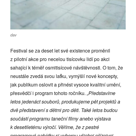
dav
Festival se za deset let své existence proměnil
z pilotní akce pro necelou tisícovku lidí po akci
sahající k téměř osmitisícové návštěvnosti. O tom, že
neustále zvedá svou laťku, vymýšlí nové koncepty,
jak publikum oslovit a přinést vysoce kvalitní umění,
přesvědčí i program tohoto ročníku.
„Představíme
letos jedenáct souborů, produkujeme pět projektů a
dvě představení s dětmi pro děti. Také letos budou
součástí programu taneční filmy anebo výstava
k desetiletému výročí. Věříme, že z pestré
programové nabídky si vyberou všichni příznivci