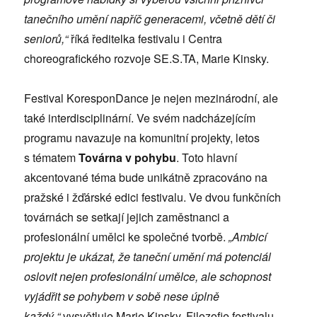
tanečního umění napříč generacemi, včetně dětí či
seniorů,“
říká ředitelka festivalu i Centra
choreografického rozvoje SE.S.TA, Marie Kinsky.
Festival KoresponDance je nejen mezinárodní, ale
také interdisciplinární. Ve svém nadcházejícím
programu navazuje na komunitní projekty, letos
s tématem
Továrna v pohybu
. Toto hlavní
akcentované téma bude unikátně zpracováno na
pražské i žďárské edici festivalu. Ve dvou funkčních
továrnách se setkají jejich zaměstnanci a
profesionální umělci ke společné tvorbě.
„Ambicí
projektu je ukázat, že taneční umění má potenciál
oslovit nejen profesionální umělce, ale schopnost
vyjádřit se pohybem v sobě nese úplně
každý,“
vysvětluje Marie Kinsky. Filozofie festivalu