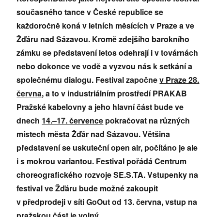
současného tance v České republice se
každoročně koná v letních měsících v Praze a ve
Žďáru nad Sázavou. Kromě zdejšího barokního
zámku se představení letos odehrají i v továrnách
nebo dokonce ve vodě a vyzvou nás k setkání a
společnému dialogu. Festival započne
v Praze 28.
června
, a to v industriálním prostředí PRAKAB
Pražské kabelovny a jeho hlavní část bude ve
dnech
14.–17. července
pokračovat na různých
místech města Žďár nad Sázavou. Většina
představení se uskuteční open air, počítáno je ale
i s mokrou variantou. Festival pořádá Centrum
choreografického rozvoje SE.S.TA. Vstupenky na
festival ve Žďáru bude možné zakoupit
v předprodeji v síti GoOut od 13. června, vstup na
pražskou část je volný.