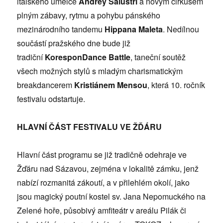
italského umělce
Andrey Salustri
a novým cirkusem
plným zábavy, rytmu a pohybu pánského
mezinárodního tandemu
Hippana Maleta
. Nedílnou
součástí pražského dne bude již
tradiční
KoresponDance Battle
, taneční soutěž
všech možných stylů s mladým charismatickým
breakdancerem
Kristiánem Mensou
, která 10. ročník
festivalu odstartuje.
HLAVNÍ ČÁST FESTIVALU VE ŽĎÁRU
Hlavní část programu se již tradičně odehraje ve
Žďáru nad Sázavou, zejména v lokalitě zámku, jenž
nabízí rozmanitá zákoutí, a v přilehlém okolí, jako
jsou magický poutní kostel sv. Jana Nepomuckého na
Zelené hoře, působivý amfiteátr v areálu Pilák či