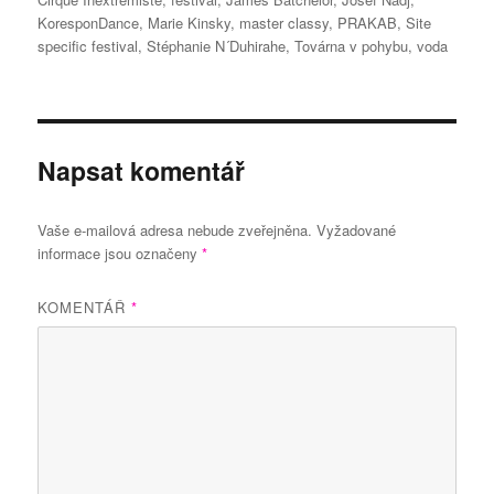
KoresponDance
,
Marie Kinsky
,
master classy
,
PRAKAB
,
Site
specific festival
,
Stéphanie N´Duhirahe
,
Továrna v pohybu
,
voda
Napsat komentář
Vaše e-mailová adresa nebude zveřejněna.
Vyžadované
informace jsou označeny
*
KOMENTÁŘ
*