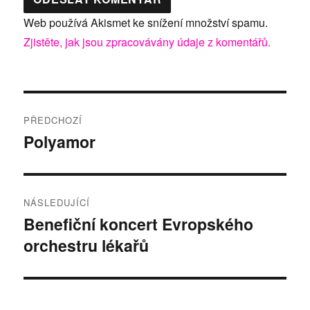
Web používá Akismet ke snížení množství spamu.
Zjistěte, jak jsou zpracovávány údaje z komentářů.
Navigace
PŘEDCHOZÍ
pro
Polyamor
Předchozí
příspěvek:
příspěvek
NÁSLEDUJÍCÍ
Benefiční koncert Evropského
Následující
orchestru lékařů
příspěvek: