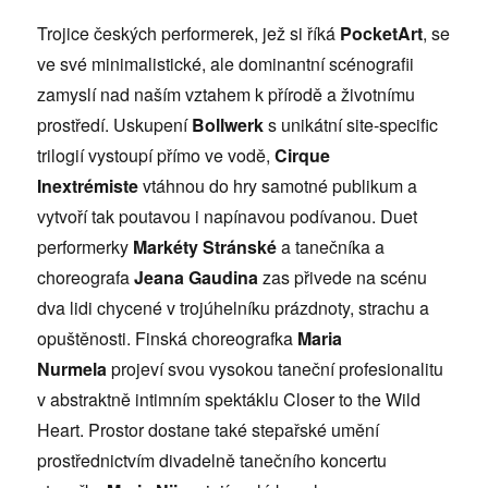
Trojice českých performerek, jež si říká
PocketArt
, se
ve své minimalistické, ale dominantní scénografii
zamyslí nad naším vztahem k přírodě a životnímu
prostředí. Uskupení
Bollwerk
s unikátní site-specific
trilogií vystoupí přímo ve vodě,
Cirque
Inextrémiste
vtáhnou do hry samotné publikum a
vytvoří tak poutavou i napínavou podívanou. Duet
performerky
Markéty Stránské
a tanečníka a
choreografa
Jeana Gaudina
zas přivede na scénu
dva lidi chycené v trojúhelníku prázdnoty, strachu a
opuštěnosti. Finská choreografka
Maria
Nurmela
projeví svou vysokou taneční profesionalitu
v abstraktně intimním spektáklu Closer to the Wild
Heart. Prostor dostane také stepařské umění
prostřednictvím divadelně tanečního koncertu