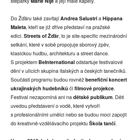
stepařky
Marie Nije
a její malé kapely.
Do Žďáru také zavítají
Andrea Salustri
a
Hippana
Maleta
, kteří se již dříve představí na pražské
edici.
Streets of Žďár
, to je site-specific mezinárodní
setkání, které v sobě propojuje sborový zpěv,
klasickou hudbu, architekturu a street dance.
S projektem
BeInternational
odstartuje festivalové
dění v ulicích skupina italských a českých tanečníků.
Součástí programu budou rovněž
benefiční koncert
ukrajinských hudebníků
či
filmové projekce
.
Festival nezapomíná ani na
dětské publikum
. Děti
uvedou představení o vodě, které vytvoří
s profesionálními umělci nebo se budou moci zapojit
do kreativně-vzdělávacího projektu
Škola tančí
.