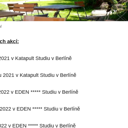
N
h akcí:
2021 v Katapult Studi
u
v Berlíně
du 2021 v Katapult Studi
u
v Berlíně
2022 v EDEN ***** Studi
u
v Berlíně
 2022 v EDEN ***** Studi
u
v Berlíně
022 v EDEN ***** Studi
u
v Berlíně