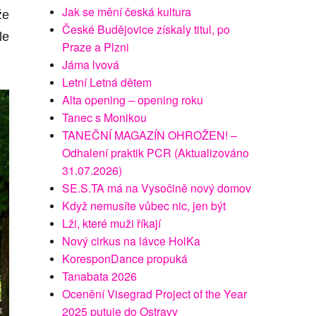
Jak se mění česká kultura
že
České Budějovice získaly titul, po
le
Praze a Plzni
Jáma lvová
Letní Letná dětem
Alta opening – opening roku
Tanec s Monikou
TANEČNÍ MAGAZÍN OHROŽEN! –
Odhalení praktik PCR (Aktualizováno
31.07.2026)
SE.S.TA má na Vysočině nový domov
Když nemusíte vůbec nic, jen být
Lži, které muži říkají
Nový cirkus na lávce HolKa
KoresponDance propuká
Tanabata 2026
Ocenění Visegrad Project of the Year
2025 putuje do Ostravy