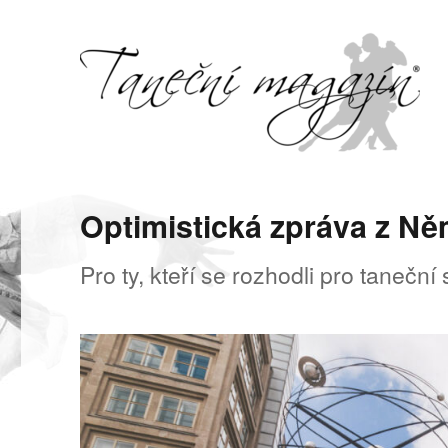
Svět tance, pohybu a hudby
Taneční magazín
Optimistická zpráva z N
Pro ty, kteří se rozhodli pro taneční