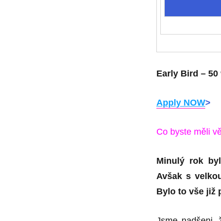
Early Bird – 50
Apply NOW
>
Co byste měli v
Minulý rok by
Avšak s velko
Bylo to vše již 
Jsme nadšeni,