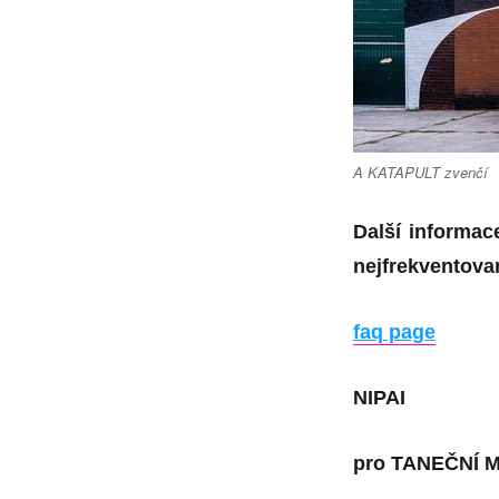
A KATAPULT zvenčí
Další informac
nejfrekventovan
faq page
NIPAI
pro
TANEČNÍ 