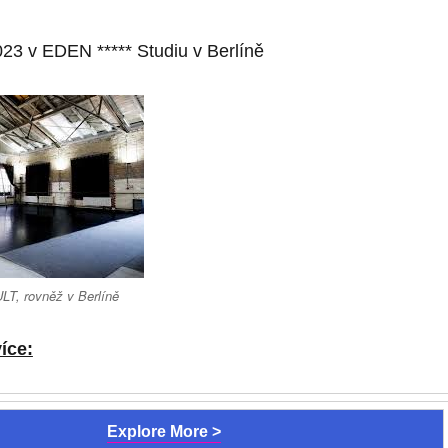
023 v EDEN ***** Studi
u
v Berlíně
LT, rovněž v Berlíně
íce:
Explore More >