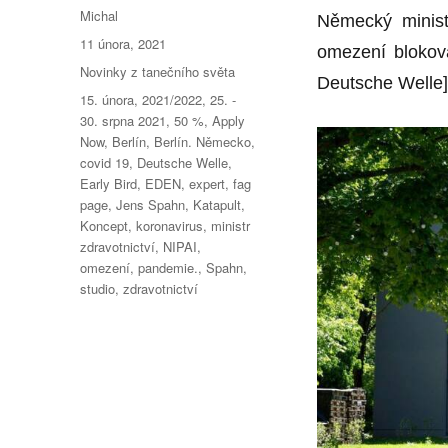
Autor:
Michal
Německý ministr
Publikováno:
11 února, 2021
omezení blokov
Rubriky:
Novinky z tanečního světa
Deutsche Welle]
Štítky:
15. února
,
2021/2022
,
25. -
30. srpna 2021
,
50 %
,
Apply
Now
,
Berlín
,
Berlín. Německo
,
covid 19
,
Deutsche Welle
,
Early Bird
,
EDEN
,
expert
,
fag
page
,
Jens Spahn
,
Katapult
,
Koncept
,
koronavirus
,
ministr
zdravotnictví
,
NIPAI
,
omezení
,
pandemie.
,
Spahn
,
studio
,
zdravotnictví