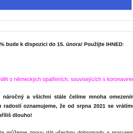
 % bude k dispozici do 15. února! Použijte IHNED
:
ědět o německých opatřeních, souvisejících s koronavir
l náročný a všichni stále čelíme mnoha omezení
u radostí oznamujeme, že od srpna 2021 se vrátím
příliš dlouho!
 že můžeme znovu dát všechny dohromady a pracuje