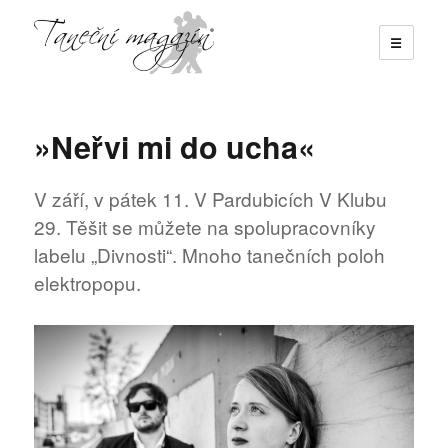
☰
Taneční magazín
»Neřvi mi do ucha«
V září, v pátek 11. V Pardubicích V Klubu
29. Těšit se můžete na spolupracovníky
labelu „Divnosti“. Mnoho tanečních poloh
elektropopu.