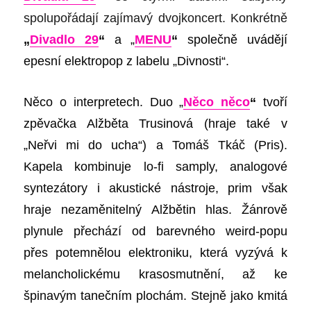
spolu
po
řádají zajímavý dvojkoncert.
Konkrétně
„
Divadlo 29
“
a „
MENU
“
společně uvádějí
epesní elektropop z labelu „Divnosti“.
Něco o interpretech.
Duo „
Něco něco
“
tvoří
zpěvačka Alžběta Trusinová (hraje také v
„Neřvi mi do ucha“) a Tomáš Tkáč (Pris).
Kapela kombinuje lo-fi samply, analogové
syntezátory i akustické nástroje, prim však
hraje nezaměnitelný Alžbětin hlas. Žánrově
plynule přechází od barevného weird-popu
přes potemnělou elektroniku, která vyzývá k
melancholickému krasosmutnění, až ke
špinavým tanečním plochám. Stejně jako kmitá