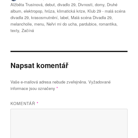
Alžběta Trusinová
,
debut
,
divadlo 29
,
Divnosti
,
domy
,
Druhé
album
,
elektropop
,
hrůza
,
klimatická krize
,
Klub 29 - malá scéna
divadla 29
,
krasosmutnění
,
label
,
Malá scéna Divadla 29
,
melancholie
,
menu
,
Neřvi mi do ucha
,
pardubice
,
romantika
,
texty
,
Začíná
Napsat komentář
Vaše e-mailová adresa nebude zveřejněna.
Vyžadované
informace jsou označeny
*
KOMENTÁŘ
*