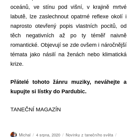
oceánů, ve stínu pod višní, v krajině mrtvé
labutě, lze zaslechnout opatrné reflexe okolí i
naprosto otevřený popis vlastních pocitů, od
těch negativních až po ty téměř naivně
romantické. Objevují se zde ovšem i náročnější
témata jako násilí na ženách nebo klimatická
krize.
Přátelé tohoto žánru muziky, neváhejte a
kupujte si lístky do Pardubic.
TANEČNÍ MAGAZÍN
Autor:
Publikováno:
Rubriky:
Štítky:
Michal
4 srpna, 2020
Novinky z tanečního světa