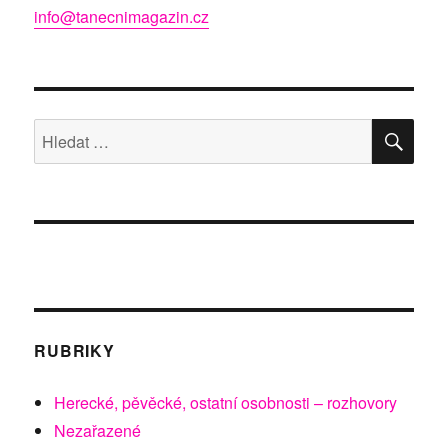
info@tanecnimagazin.cz
HLE
Hledat:
RUBRIKY
Herecké, pěvěcké, ostatní osobnosti – rozhovory
Nezařazené