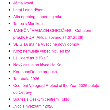
Jáma lvová
Letní Letná dětem
Alta opening – opening roku
Tanec s Monikou
TANEČNÍ MAGAZÍN OHROŽEN! – Odhalení
praktik PCR (Aktualizováno 31.07.2026)
SE.S.TA má na Vysočině nový domov
Když nemusíte vůbec nic, jen být
Lži, které muži říkají
Nový cirkus na lávce HolKa
KoresponDance propuká
Tanabata 2026
Ocenění Visegrad Project of the Year 2025 putuje
do Ostravy
Soutěž s Českým centrem Tokio
„Noc s hvězdami“ 2026