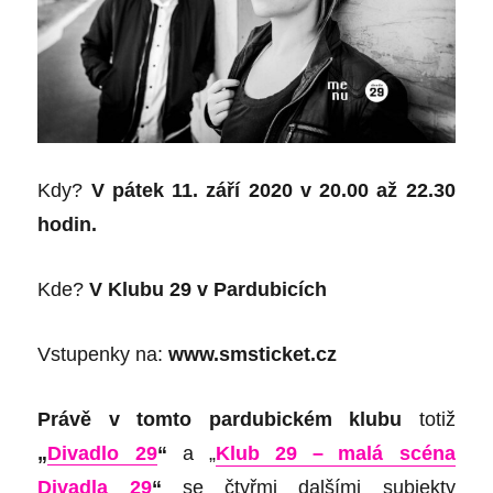
Kdy?
V p
átek 11. září 2020 v 20.00 až 22.30
hodin.
Kde?
V Klubu 29 v Pardubicích
Vstupenky na:
www.smsticket.cz
Právě v tomto pardubickém klubu
totiž
„
Divadlo 29
“
a „
Klub 29 –
malá scéna
Divadla 29
“
s
e
čtyřmi
dalšími
subjekty