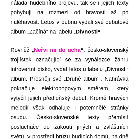
nálada hudebního projevu, tak se i jejich texty
pohybují na rozmezí od hravosti až po
naléhavost. Letos v dubnu vydali své debutové
album „Začíná“ na labelu „
Divnosti“
Rovněž
„
Neřvi mi do ucha
“
, česko-slovenský
trojlístek označující se za vynálezce žánru
introvertní disko, vydal letos u labelu „Divnosti“
album.
P
řesněji své „Druhé album“. Nahrávka
pokračuje elektropopovým směrem, který
vytyčil
jejich
předloňský debut. Kromě hravých
melodií však odhaluje i potemněl
é stránky
osudu
. Česko-slovenské texty přemístí
posluchače do zákoutí jiných a zvláštních
světů. V prostředí hrůzu budících domů, na dně