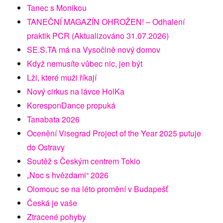
Tanec s Monikou
TANEČNÍ MAGAZÍN OHROŽEN! – Odhalení
praktik PCR (Aktualizováno 31.07.2026)
SE.S.TA má na Vysočině nový domov
Když nemusíte vůbec nic, jen být
Lži, které muži říkají
Nový cirkus na lávce HolKa
KoresponDance propuká
Tanabata 2026
Ocenění Visegrad Project of the Year 2025 putuje
do Ostravy
Soutěž s Českým centrem Tokio
„Noc s hvězdami“ 2026
Olomouc se na léto promění v Budapešť
Česká je vaše
Ztracené pohyby