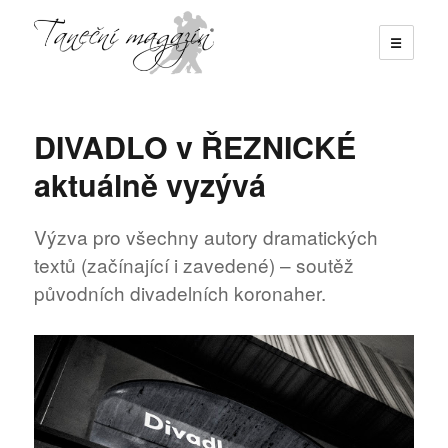
☰
Taneční magazín
DIVADLO v ŘEZNICKÉ
aktuálně vyzývá
Výzva pro všechny autory dramatických
textů (začínající i zavedené) – soutěž
původních divadelních koronaher.