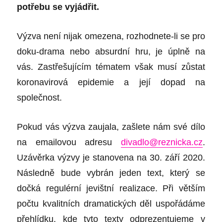
potřebu se vyjádřit.
Výzva není nijak omezena, rozhodnete-li se pro
doku-drama nebo absurdní hru, je úplně na
vás. Zastřešujícím tématem však musí zůstat
koronavirová epidemie a její dopad na
společnost.
Pokud vás výzva zaujala, zašlete nám své dílo
na emailovou adresu
divadlo@reznicka.cz
.
Uzávěrka výzvy je stanovena na 30. září 2020.
Následně bude vybrán jeden text, který se
dočká regulérní jevištní realizace. Při větším
počtu kvalitních dramatických děl uspořádáme
přehlídku, kde tyto texty odprezentujeme v