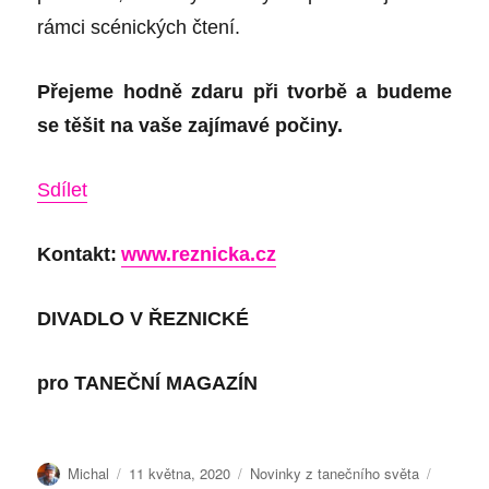
rámci scénických čtení.
Přejeme hodně zdaru při tvorbě a budeme
se těšit na vaše zajímavé počiny.
Sdílet
Kontakt:
www.reznicka.cz
DIVADLO V ŘEZNICKÉ
pro
TANEČNÍ MAGAZÍN
Autor:
Publikováno:
Rubriky:
Štítky:
Michal
11 května, 2020
Novinky z tanečního světa