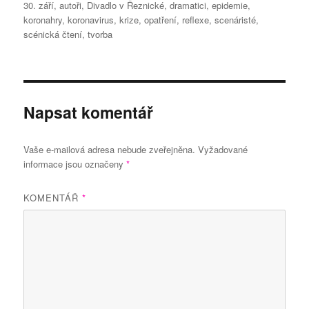
30. září
,
autoři
,
Divadlo v Řeznické
,
dramatici
,
epidemie
,
koronahry
,
koronavirus
,
krize
,
opatření
,
reflexe
,
scenáristé
,
scénická čtení
,
tvorba
Napsat komentář
Vaše e-mailová adresa nebude zveřejněna.
Vyžadované
informace jsou označeny
*
KOMENTÁŘ
*