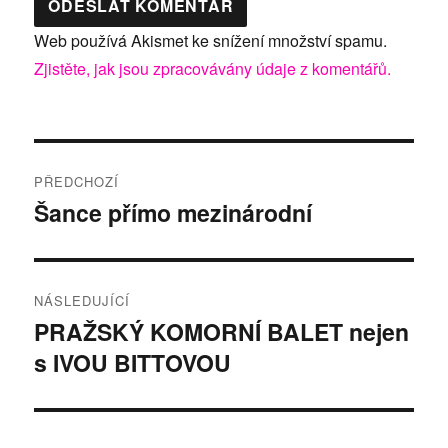
Web používá Akismet ke snížení množství spamu.
Zjistěte, jak jsou zpracovávány údaje z komentářů.
Navigace
PŘEDCHOZÍ
pro
Šance přímo mezinárodní
Předchozí
příspěvek:
příspěvek
NÁSLEDUJÍCÍ
PRAŽSKÝ KOMORNÍ BALET nejen
Následující
s IVOU BITTOVOU
příspěvek: