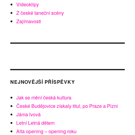
Videoklipy
Z české taneční scény
Zajímavosti
NEJNOVĚJŠÍ PŘÍSPĚVKY
Jak se mění česká kultura
České Budějovice získaly titul, po Praze a Plzni
Jáma lvová
Letní Letná dětem
Alta opening – opening roku