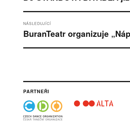
příspěvek:
příspěvek
NÁSLEDUJÍCÍ
BuranTeatr organizuje „Ná
Následující
příspěvek:
PARTNEŘI