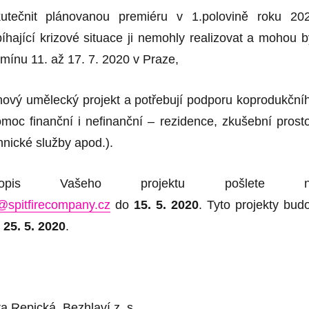
utečnit plánovanou premiéru v 1.polovině roku 20
íhající krizové situace ji nemohly realizovat a mohou b
rmínu 11. až 17. 7. 2020 v Praze,
í nový umělecký projekt a potřebují podporu koprodukční
omoc finanční i nefinanční – rezidence, zkušební prosto
hnické služby apod.).
popis Vašeho projektu pošlete n
@spitfirecompany.cz
do
15. 5. 2020
.
Tyto p
rojekty bud
25. 5. 2020
.
a Repická, Bezhlaví z. s.,