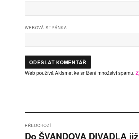
WEBOVÁ STRÁNKA
Web používá Akismet ke snížení množství spamu.
Z
Navigace
PŘEDCHOZÍ
pro
Do ŠVANDOVA DIVADLA již 
Předchozí