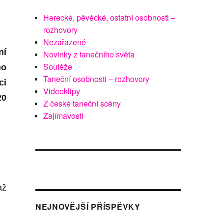
Herecké, pěvěcké, ostatní osobnosti –
rozhovory
Nezařazené
ní
Novinky z tanečního světa
Soutěže
ho
Taneční osobnosti – rozhovory
ci
Videoklipy
20
Z české taneční scény
Zajímavosti
až
NEJNOVĚJŠÍ PŘÍSPĚVKY