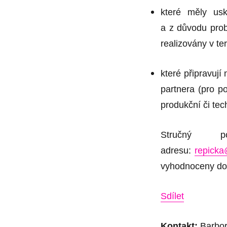
které měly usk
a z důvodu prob
realizovány v te
které připravuj
partnera (pro p
produkční či tec
Stručný 
adresu:
repicka
vyhodnoceny do
Sdílet
Kontakt:
Barbor