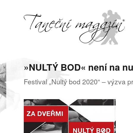
Svět tance, pohybu a hudby
Taneční magazín
»NULTÝ BOD« není na nu
Festival „Nultý bod 2020“ – výzva pr