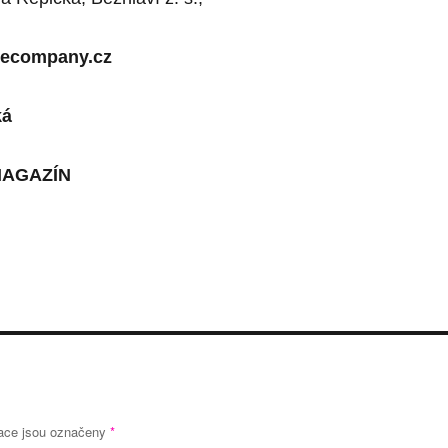
recompany.cz
ká
MAGAZÍN
ace jsou označeny
*