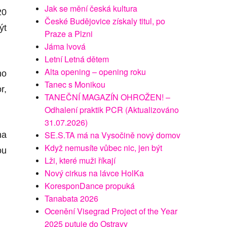
Jak se mění česká kultura
20
České Budějovice získaly titul, po
ýt
Praze a Plzni
Jáma lvová
Letní Letná dětem
Alta opening – opening roku
ho
Tanec s Monikou
r,
TANEČNÍ MAGAZÍN OHROŽEN! –
Odhalení praktik PCR (Aktualizováno
31.07.2026)
SE.S.TA má na Vysočině nový domov
a
Když nemusíte vůbec nic, jen být
ou
Lži, které muži říkají
Nový cirkus na lávce HolKa
KoresponDance propuká
Tanabata 2026
Ocenění Visegrad Project of the Year
2025 putuje do Ostravy