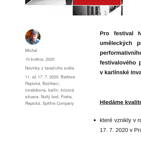
Pro festival 
uměleckých p
Autor:
Michal
performativní
Publikováno:
10 května, 2020
festivalového 
Rubriky:
Novinky z tanečního světa
v karlínské Inv
Štítky:
11. až 17. 7. 2020
,
Barbora
Repická
,
Bezhlaví
,
invalidovna
,
karlín
,
krizová
situace
,
Nultý bod
,
Praha
,
Hledáme kvalit
Repická
,
Spitfire Company
které vznikly v
17. 7. 2020 v Pr