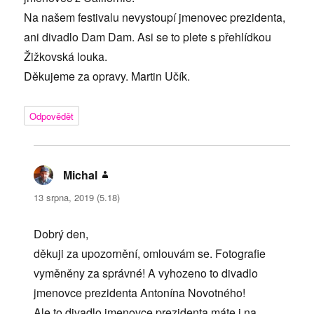
Na našem festivalu nevystoupí jmenovec prezidenta,
ani divadlo Dam Dam. Asi se to plete s přehlídkou
Žižkovská louka.
Děkujeme za opravy. Martin Učík.
Odpovědět
Michal
napsal:
13 srpna, 2019 (5.18)
Dobrý den,
děkuji za upozornění, omlouvám se. Fotografie
vyměněny za správné! A vyhozeno to divadlo
jmenovce prezidenta Antonína Novotného!
Ale to divadlo jmenovce prezidenta máte i na