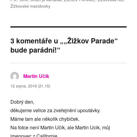
Žižkovské mezidvorky
3 komentáře u „„Žižkov Parade“
bude parádní!“
Martin Učík
napsal:
12 srpna, 2019 (21.15)
Dobrý den,
děkujeme velice za zveřejnění upoutávky.
Máme tam ale několik chybiček.
Na fotce není Martin Učík, ale Martin Ucik, můj
jmenovec z Californie.