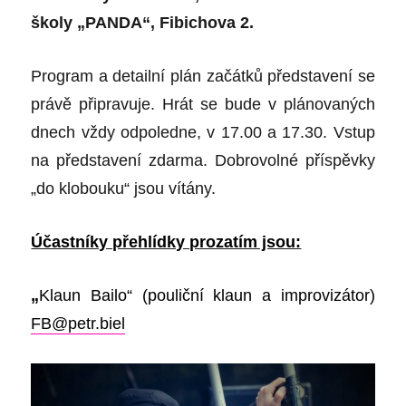
školy „PANDA“, Fibichova 2.
Program a detailní plán začátků představení se
právě připravuje. Hrát se bude v plánovaných
dnech vždy odpoledne, v 17.00 a 17.30. Vstup
na představení zdarma. Dobrovolné příspěvky
„do klobouku“ jsou vítány.
Účastníky přehlídky prozatím jsou:
„
Klaun Bailo“ (pouliční klaun a improvizátor)
FB@petr.biel