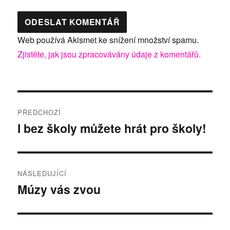
Web používá Akismet ke snížení množství spamu.
Zjistěte, jak jsou zpracovávány údaje z komentářů.
Navigace
PŘEDCHOZÍ
pro
I bez školy můžete hrát pro školy!
Předchozí
příspěvek:
příspěvek
NÁSLEDUJÍCÍ
Múzy vás zvou
Následující
příspěvek: