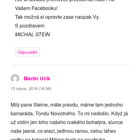
Vašem Facebooku!
Tak možná si opravte zase naopak Vy.
S pozdravem
MICHAL STEIN
Odpovědět
Martin Učík
napsal:
13 srpna, 2019 (16.06)
Milý pane Steine, máte pravdu, máme tam jednoho
kamaráda, Tondu Novotného. To mi nedošlo. Když já
už vidím jen toho našeho ruského bohatýra, slunce
naše jasné, co srazí, jedinou ranou, celou láhev
vodky na kolena! Málem bych na soudruha