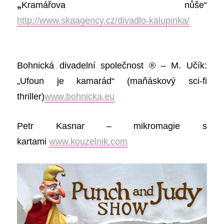
„
Kramářova nůše“
http://www.skaagency.cz/divadlo-kalupinka/
Bohnická divadelní společnost ® – M. Učík:
„Ufoun je kamarád“ (maňáskový sci-fi
thriller)
www.bohnicka.eu
Petr Kasnar – mikromagie s
kartami
www.kouzelnik.com