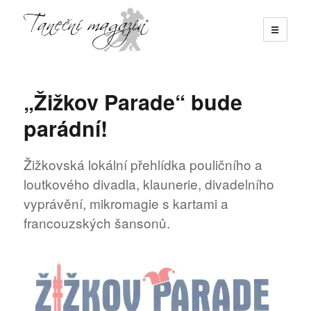
☰
Taneční magazín
„Žižkov Parade“ bude
parádní!
Žižkovská lokální přehlídka pouličního a
loutkového divadla, klaunerie, divadelního
vyprávění, mikromagie s kartami a
francouzských šansonů.