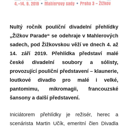
Nultý ročník pouliční divadelní přehlídky
„Žižkov Parade“ se odehraje v Mahlerových
sadech, pod Žižkovskou věží ve dnech 4. až
14. září 2019. Přehlídka představí malé
české divadelní soubory a sólisty,
provozující pouliční představení – klaunerie,
loutkové divadlo pro malé i velké,
pantomimu, mikromagii, francouzské
šansony a další představení.
Iniciátorem přehlídky je režisér, herec a
scenárista Martin Učík, emeritní člen Divadla