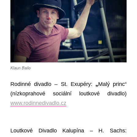
Klaun Bailo
Rodinné divadlo – St. Exupéry:
„
Malý princ“
(nízkoprahové sociální loutkové divadlo)
www.rodinnedivadlo.cz
Loutkové Divadlo Kalupína – H. Sachs: