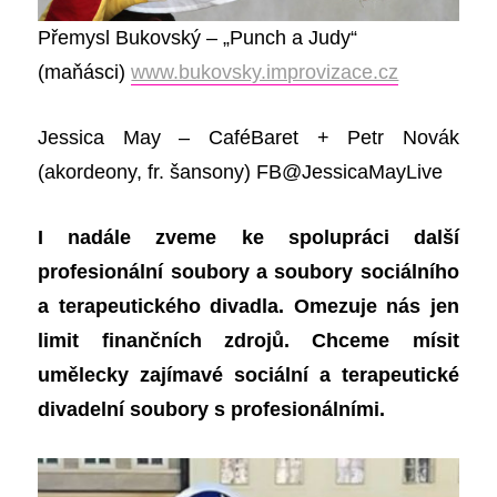
Přemysl Bukovský – „Punch a Judy“
(maňásci)
www.bukovsky.improvizace.cz
Jessica May – CaféBaret + Petr Novák
(akordeony, fr. šansony) FB@JessicaMayLive
I nadále zveme ke spolupráci další
profesionální soubory a soubory sociálního
a terapeutického divadla. Omezuje nás jen
limit finančních zdrojů. Chceme mísit
umělecky zajímavé sociální a terapeutické
divadelní soubory s profesionálními.