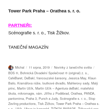
Tower Park Praha – Orathea s. r. o.
PARTNEŘI:
Scénografie s. r. o., Tisk Žižkov.
TANEČNÍ MAGAZÍN
Autor:
Publikováno:
Rubriky:
Štítky:
Michal
11 srpna, 2019
Novinky z tanečního světa
BDS ®
,
Bohnická Divadelní Společnost ® (original) z. s.
,
CaféBaret
,
DeBakl
,
francouzské šansony
,
Jessica May
,
Klaun
Bailo
,
Kramářova nůše
,
loutkové divadlo
,
Mahlerovy sady
,
Malý
princ
,
Martin Učík
,
Martin Učík – Agentura deBakl
,
mateřská
škola
,
mikromagie
,
nám. Jiřího z Poděbrad
,
Orathea
,
PANDA
,
pantomima
,
Praha 3
,
Punch a Judy
,
Scénografie s. r. o.
,
Stop
Zevling productions
,
Tisk Žižkov
,
Tower Park Praha – Orathea s.
r. o.
,
Učík
,
Ufoun je kamarád
,
ŽIŽKOV PARADE
,
Žižkovská noc
,