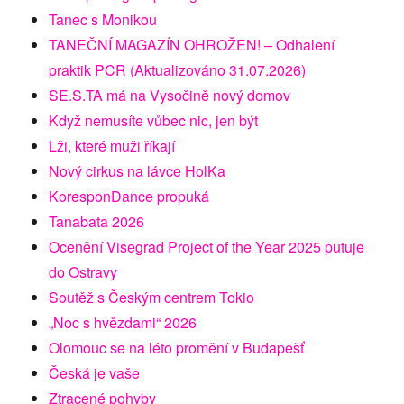
Tanec s Monikou
TANEČNÍ MAGAZÍN OHROŽEN! – Odhalení
praktik PCR (Aktualizováno 31.07.2026)
SE.S.TA má na Vysočině nový domov
Když nemusíte vůbec nic, jen být
Lži, které muži říkají
Nový cirkus na lávce HolKa
KoresponDance propuká
Tanabata 2026
Ocenění Visegrad Project of the Year 2025 putuje
do Ostravy
Soutěž s Českým centrem Tokio
„Noc s hvězdami“ 2026
Olomouc se na léto promění v Budapešť
Česká je vaše
Ztracené pohyby