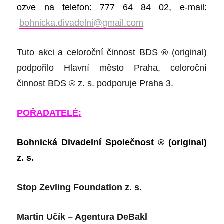
ozve na
telefon:
777 64 84 02,
e-mail:
bohnicka.divadelni@gmail.com
Tuto akci a celoroční činnost BDS ® (original)
podpořilo Hlavní město Praha, celoroční
činnost BDS ® z. s. podporuje Praha 3.
POŘADATEL
É
:
Bohnická Divadelní Společnost ® (original)
z. s.
Stop Zevling Foundation z. s.
Martin Učík – Agentura DeBakl