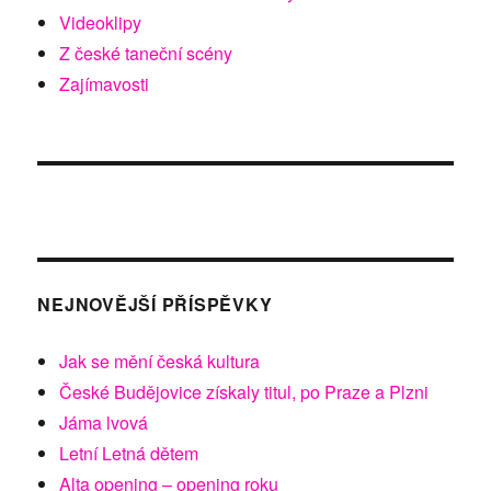
Videoklipy
Z české taneční scény
Zajímavosti
NEJNOVĚJŠÍ PŘÍSPĚVKY
Jak se mění česká kultura
České Budějovice získaly titul, po Praze a Plzni
Jáma lvová
Letní Letná dětem
Alta opening – opening roku