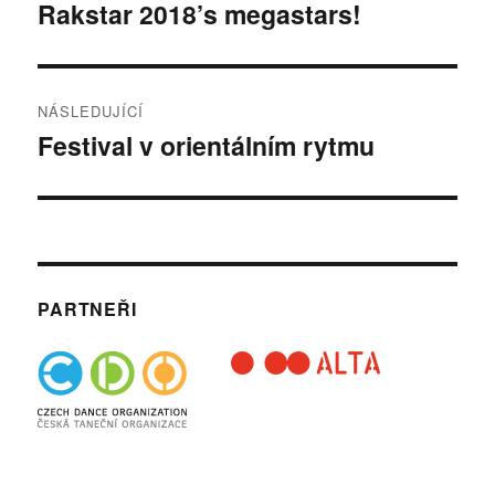
pro
Rakstar 2018’s megastars!
Předchozí
příspěvek:
příspěvek
NÁSLEDUJÍCÍ
Festival v orientálním rytmu
Následující
příspěvek:
PARTNEŘI