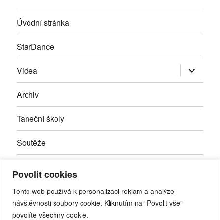
Úvodní stránka
StarDance
Zobrazit
Videa
podřazen
položky
Archiv
Taneční školy
Soutěže
Inzerce
Povolit cookies
Kontakty
Tento web používá k personalizaci reklam a analýze
návštěvnosti soubory cookie. Kliknutím na “Povolit vše”
povolíte všechny cookie.