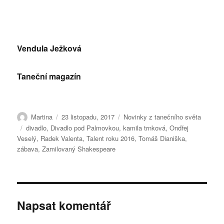
Vendula Ježková
Taneční magazín
Autor:
Publikováno:
Rubriky:
Martina
23 listopadu, 2017
Novinky z tanečního světa
Štítky:
divadlo
,
Divadlo pod Palmovkou
,
kamila trnková
,
Ondřej
Veselý
,
Radek Valenta
,
Talent roku 2016
,
Tomáš Dianiška
,
zábava
,
Zamilovaný Shakespeare
Napsat komentář