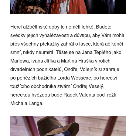
Herci alžbětinské doby to neměli lehké. Budete
svědky jejich vynalézavosti a důvtipu, aby Vám mohli
přes všechny překážky zahrát o lásce, která ač končí
smrtí, nikdy neumírá. Těšte se na Jana Teplého jako
Marlowa, Ivana Jiříka a Martina Hruška v rolích
divadelních podnikatelů, Ondřej Volejník si zahraje
po penězích bažícího Lorda Wessexe, po herectví
toužícího obchodníka ztvární Ondřej Veselý,
hereckou hvězdou bude Radek Valenta pod režií
Michala Langa.