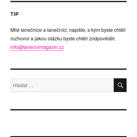
TIP
Milé tanečnice a tanečníci, napište, s kým byste chtěli
rozhovor a jakou otázku byste chtěli zodpovědět.
info@tanecnimagazin.cz
HLE
Hledat: