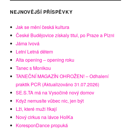
NEJNOVĚJŠÍ PŘÍSPĚVKY
Jak se mění česká kultura
České Budějovice získaly titul, po Praze a Plzni
Jáma lvová
Letní Letná dětem
Alta opening – opening roku
Tanec s Monikou
TANEČNÍ MAGAZÍN OHROŽEN! – Odhalení
praktik PCR (Aktualizováno 31.07.2026)
SE.S.TA má na Vysočině nový domov
Když nemusíte vůbec nic, jen být
Lži, které muži říkají
Nový cirkus na lávce HolKa
KoresponDance propuká