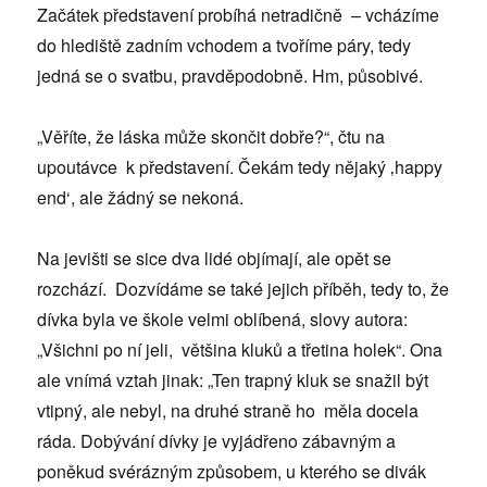
Začátek představení probíhá netradičně – vcházíme
do hlediště zadním vchodem a tvoříme páry, tedy
jedná se o svatbu, pravděpodobně. Hm, působivé.
„Věříte, že láska může skončit dobře?“, čtu na
upoutávce k představení. Čekám tedy nějaký ‚happy
end‘, ale žádný se nekoná.
Na jevišti se sice dva lidé objímají, ale opět se
rozchází. Dozvídáme se také jejich příběh, tedy to, že
dívka byla ve škole velmi oblíbená, slovy autora:
„Všichni po ní jeli, většina kluků a třetina holek“. Ona
ale vnímá vztah jinak: „Ten trapný kluk se snažil být
vtipný, ale nebyl, na druhé straně ho měla docela
ráda. Dobývání dívky je vyjádřeno zábavným a
poněkud svérázným způsobem, u kterého se divák