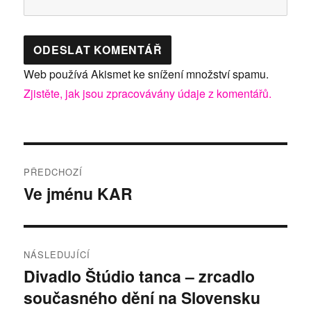
Web používá Akismet ke snížení množství spamu.
Zjistěte, jak jsou zpracovávány údaje z komentářů.
Navigace
PŘEDCHOZÍ
pro
Ve jménu KAR
Předchozí
příspěvek:
příspěvek
NÁSLEDUJÍCÍ
Divadlo Štúdio tanca – zrcadlo
Následující
současného dění na Slovensku
příspěvek: