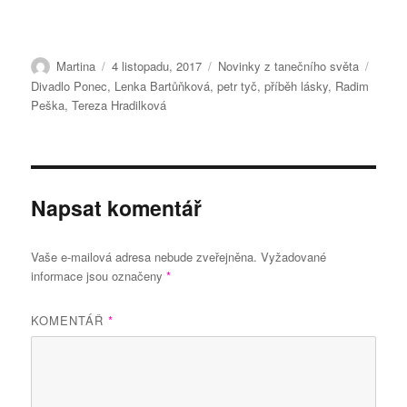
Autor:
Publikováno:
Rubriky:
Štítky
Martina
4 listopadu, 2017
Novinky z tanečního světa
Divadlo Ponec
,
Lenka Bartůňková
,
petr tyč
,
příběh lásky
,
Radim
Peška
,
Tereza Hradilková
Napsat komentář
Vaše e-mailová adresa nebude zveřejněna.
Vyžadované
informace jsou označeny
*
KOMENTÁŘ
*