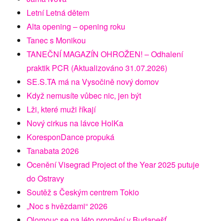
Letní Letná dětem
Alta opening – opening roku
Tanec s Monikou
TANEČNÍ MAGAZÍN OHROŽEN! – Odhalení
praktik PCR (Aktualizováno 31.07.2026)
SE.S.TA má na Vysočině nový domov
Když nemusíte vůbec nic, jen být
Lži, které muži říkají
Nový cirkus na lávce HolKa
KoresponDance propuká
Tanabata 2026
Ocenění Visegrad Project of the Year 2025 putuje
do Ostravy
Soutěž s Českým centrem Tokio
„Noc s hvězdami“ 2026
Olomouc se na léto promění v Budapešť