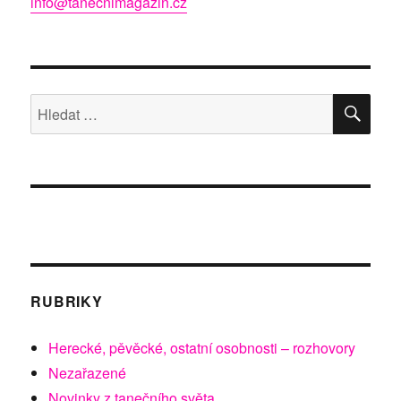
info@tanecnimagazin.cz
HLE
Hledat:
RUBRIKY
Herecké, pěvěcké, ostatní osobnosti – rozhovory
Nezařazené
Novinky z tanečního světa