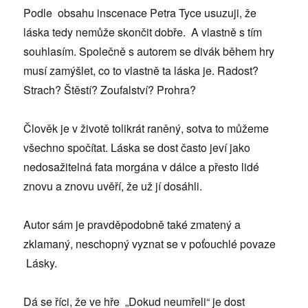
Podle obsahu inscenace Petra Tyce usuzuji, že
láska tedy nemůže skončit dobře. A vlastně s tím
souhlasím. Společně s autorem se divák během hry
musí zamýšlet, co to vlastně ta láska je. Radost?
Strach? Štěstí? Zoufalství? Prohra?
Člověk je v životě tolikrát raněný, sotva to můžeme
všechno spočítat. Láska se dost často jeví jako
nedosažitelná fata morgána v dálce a přesto lidé
znovu a znovu uvěří, že už jí dosáhli.
Autor sám je pravděpodobně také zmatený a
zklamaný, neschopný vyznat se v poťouchlé povaze
Lásky.
Dá se říci, že ve hře „Dokud neumřeli“ je dost