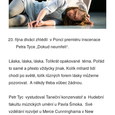
října diváci zhlédli v Ponci premiéru inscenace
Petra Tyce „Dokud neumřeli“.
Láska, láska, láska. Tolikrát opakované téma. Pořád
to samé a přesto vždycky jinak. Kolik miliard lidí
chodí po světě, tolik různých forem lásky můžeme
pozorovat. A někdy třeba vůbec žádnou.
Petr Tyc vystudoval Taneční konzervatoř a Hudební
fakultu múzických umění u Pavla Šmoka. Své
vzdělání rozvíjel u Merce Cunninghama v New