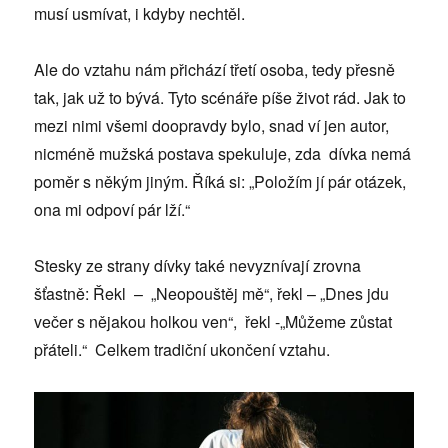
musí usmívat, i kdyby nechtěl.
Ale do vztahu nám přichází třetí osoba, tedy přesně
tak, jak už to bývá. Tyto scénáře píše život rád. Jak to
mezi nimi všemi doopravdy bylo, snad ví jen autor,
nicméně mužská postava spekuluje, zda dívka nemá
poměr s někým jiným. Říká si: „Položím jí pár otázek,
ona mi odpoví pár lží.“
Stesky ze strany dívky také nevyznívají zrovna
šťastně: Řekl – „Neopouštěj mě“, řekl – „Dnes jdu
večer s nějakou holkou ven“, řekl -„Můžeme zůstat
přáteli.“ Celkem tradiční ukončení vztahu.