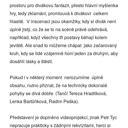
prostoru pro divákovu fantazii, přesto hlavní myšlenka
hry, tedy zklamání, promlouvá k divákovi celkem
hlasitě. V inscenaci jsou okamžiky, kdy si divák není
úplně jistý, co že se to na scéně právě odehrává,
například, když všechny tři postavy běhají kolem
jeviště. Ale snad to můžeme chápat jako začarovaný
kruh, kdy se lidé vzájemně honí jeden za druhým, aby
dosáhli lásky a štěstí.
Pokud i v některý moment nerozumíme úplně
obsahu, nutno přiznat, že na technicky dokonalé
pohyby se dívá dobře. (Tančí Tereza Hradilková,
Lenka Bartůňková, Radim Peška).
Představení je doplněno videoprojekcí, jinak Petr Tyc
nepracuje prakticky s žádnými rekvizitami, herci si