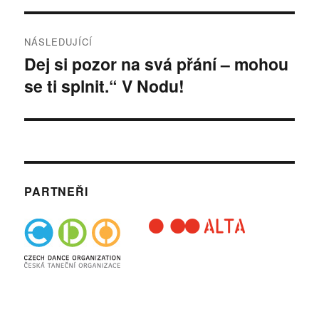
NÁSLEDUJÍCÍ
Dej si pozor na svá přání – mohou
Následující
se ti splnit.“ V Nodu!
příspěvek:
PARTNEŘI