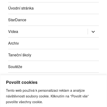
Úvodní stránka
StarDance
Zobrazit
Videa
podřazen
položky
Archiv
Taneční školy
Soutěže
Inzerce
Povolit cookies
Kontakty
Tento web používá k personalizaci reklam a analýze
návštěvnosti soubory cookie. Kliknutím na “Povolit vše”
povolíte všechny cookie.
Facebook
RSS
Youtube