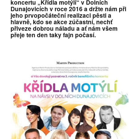
koncertu „Křídla motýlí“ v Dolních
Dunajovicích v roce 2016 a držte nám při
jeho prvopočáteční realizaci pěsti a
hlavně, kdo se akce zúčastní, nechť
přiveze dobrou náladu a ať nám všem
přeje ten den taky fajn počasí.