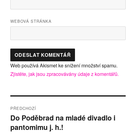
WEBOVÁ STRÁNKA
Web používá Akismet ke snížení množství spamu.
Zjistěte, jak jsou zpracovávány údaje z komentářů.
Navigace
PŘEDCHOZÍ
pro
Do Poděbrad na mladé divadlo i
Předchozí
pantomimu j. h.!
příspěvek:
příspěvek