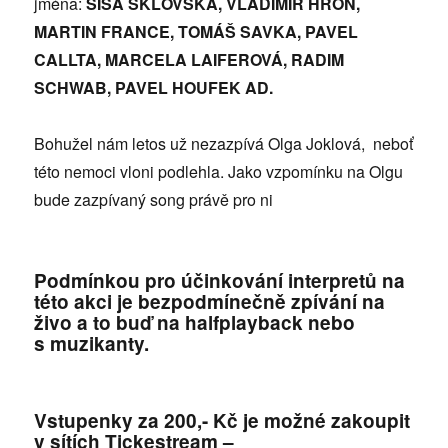
jména:
SISA SKLOVSKA, VLADIMÍR HRON,
MARTIN FRANCE, TOMÁŠ SAVKA, PAVEL
CALLTA, MARCELA LAIFEROVÁ, RADIM
SCHWAB, PAVEL HOUFEK AD.
Bohužel nám letos už nezazpívá Olga Joklová, neboť
této nemoci vloni podlehla. Jako vzpomínku na Olgu
bude zazpívaný song právě pro ni
Podmínkou pro účinkování interpretů na
této akci je bezpodmínečně zpívání na
živo a to buď na halfplayback nebo
s muzikanty.
Vstupenky za 200,- Kč je možné zakoupit
v sítích Tickestream –