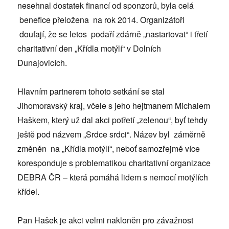
nesehnal dostatek financí od sponzorů, byla celá
benefice přeložena na rok 2014. Organizátoři
doufají, že se letos podaří zdárně „nastartovat“ i třetí
charitativní den „Křídla motýlí“ v Dolních
Dunajovicích.
Hlavním partnerem tohoto setkání se stal
Jihomoravský kraj, včele s jeho hejtmanem Michalem
Haškem, který už dal akci potřetí „zelenou“, byť tehdy
ještě pod názvem „Srdce srdci“. Název byl záměrně
změněn na „Křídla motýlí“, neboť samozřejmě více
koresponduje s problematikou charitativní organizace
DEBRA ČR – která pomáhá lidem s nemocí motýlích
křídel.
Pan Hašek je akci velmi nakloněn pro závažnost