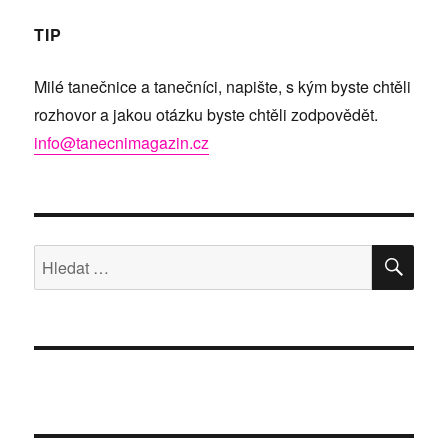
TIP
Milé tanečnice a tanečníci, napište, s kým byste chtěli
rozhovor a jakou otázku byste chtěli zodpovědět.
info@tanecnimagazin.cz
HLE
Hledat: