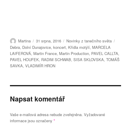
Autor:
Publikováno:
Rubriky:
Štítky:
Martina
31 srpna, 2016
Novinky z tanečního světa
Debra
,
Dolní Dunajovice
,
koncert
,
Křídla motýlí
,
MARCELA
LAIFEROVÁ
,
Martin France
,
Martin Production
,
PAVEL CALLTA
,
PAVEL HOUFEK
,
RADIM SCHWAB
,
SISA SKLOVSKA
,
TOMÁŠ
SAVKA
,
VLADIMÍR HRON
Napsat komentář
Vaše e-mailová adresa nebude zveřejněna.
Vyžadované
informace jsou označeny
*