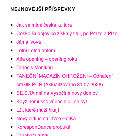
NEJNOVĚJŠÍ PŘÍSPĚVKY
Jak se mění česká kultura
České Budějovice získaly titul, po Praze a Plzni
Jáma lvová
Letní Letná dětem
Alta opening – opening roku
Tanec s Monikou
TANEČNÍ MAGAZÍN OHROŽEN! – Odhalení
praktik PCR (Aktualizováno 31.07.2026)
SE.S.TA má na Vysočině nový domov
Když nemusíte vůbec nic, jen být
Lži, které muži říkají
Nový cirkus na lávce HolKa
KoresponDance propuká
Tanabata 2026