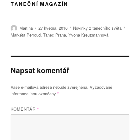
TANEČNÍ MAGAZÍN
Autor:
Publikováno:
Rubriky:
Štítky:
Martina
27 května, 2016
Novinky z tanečního světa
Markéta Perroud
,
Tanec Praha
,
Yvona Kreuzmannová
Napsat komentář
Vaše e-mailová adresa nebude zveřejněna.
Vyžadované
informace jsou označeny
*
KOMENTÁŘ
*