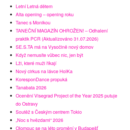
Letní Letná dětem
Alta opening – opening roku
Tanec s Monikou
TANEČNÍ MAGAZÍN OHROŽEN! – Odhalení
praktik PCR (Aktualizováno 31.07.2026)
SE.S.TA má na Vysočině nový domov
Když nemusíte vůbec nic, jen být
Lži, které muži říkají
Nový cirkus na lávce HolKa
KoresponDance propuká
Tanabata 2026
Ocenění Visegrad Project of the Year 2025 putuje
do Ostravy
Soutěž s Českým centrem Tokio
„Noc s hvězdami“ 2026
Olomouc se na léto promění v Budapešť