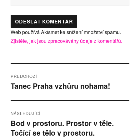
Web používá Akismet ke snížení množství spamu.
Zjistěte, jak jsou zpracovávány údaje z komentářů.
Navigace
PŘEDCHOZÍ
pro
Tanec Praha vzhůru nohama!
Předchozí
příspěvek:
příspěvek
NÁSLEDUJÍCÍ
Bod v prostoru. Prostor v těle.
Následující
Točící se tělo v prostoru.
příspěvek: