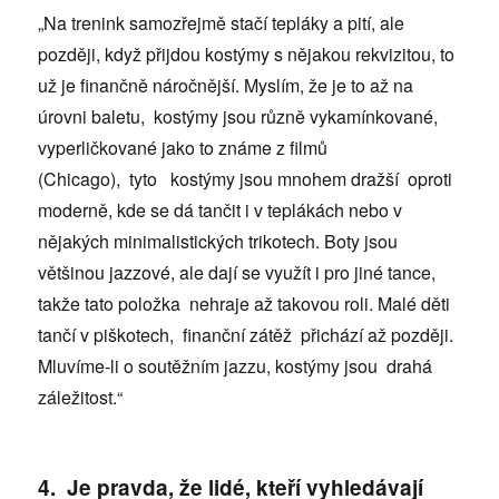
„Na trenink samozřejmě stačí tepláky a pití, ale
později, když přijdou kostýmy s nějakou rekvizitou, to
už je finančně náročnější. Myslím, že je to až na
úrovni baletu, kostýmy jsou různě vykamínkované,
vyperličkované jako to známe z filmů
(Chicago), tyto kostýmy jsou mnohem dražší oproti
moderně, kde se dá tančit i v teplákách nebo v
nějakých minimalistických trikotech. Boty jsou
většinou jazzové, ale dají se využít i pro jiné tance,
takže tato položka nehraje až takovou roli. Malé děti
tančí v piškotech, finanční zátěž přichází až později.
Mluvíme-li o soutěžním jazzu, kostýmy jsou drahá
záležitost.“
4. Je pravda, že lidé, kteří vyhledávají