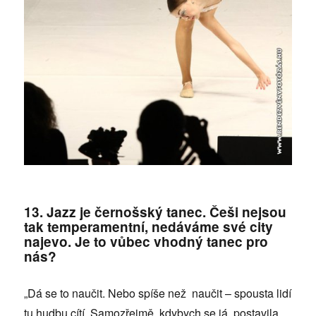
13. Jazz je černošský tanec. Češi nejsou
tak temperamentní, nedáváme své city
najevo. Je to vůbec vhodný tanec pro
nás?
„Dá se to naučit. Nebo spíše než naučit – spousta lidí
tu hudbu cítí. Samozřejmě, kdybych se já postavila