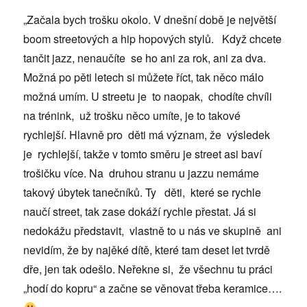
„Začala bych trošku okolo. V dnešní době je největší
boom streetových a hip hopových stylů. Když chcete
tančit jazz, nenaučíte se ho ani za rok, ani za dva.
Možná po pěti letech si můžete říct, tak něco málo
možná umím. U streetu je to naopak, chodíte chvíli
na trénink, už trošku něco umíte, je to takové
rychlejší. Hlavně pro děti má význam, že výsledek
je rychlejší, takže v tomto směru je street asi baví
trošičku více. Na druhou stranu u jazzu nemáme
takový úbytek tanečníků. Ty děti, které se rychle
naučí street, tak zase dokáží rychle přestat. Já si
nedokážu představit, vlastně to u nás ve skupině ani
nevidím, že by najěké dítě, které tam deset let tvrdě
dře, jen tak odešlo. Neřekne si, že všechnu tu práci
„hodí do kopru“ a začne se věnovat třeba keramice….