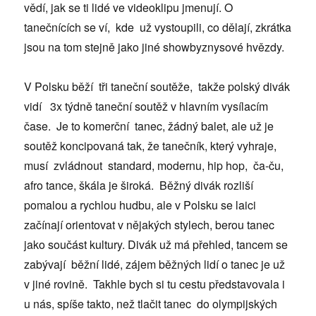
vědí, jak se ti lidé ve videoklipu jmenují. O
tanečnících se ví, kde už vystoupili, co dělají, zkrátka
jsou na tom stejně jako jiné showbyznysové hvězdy.
V Polsku běží tři taneční soutěže, takže polský divák
vidí 3x týdně taneční soutěž v hlavním vysílacím
čase. Je to komerční tanec, žádný balet, ale už je
soutěž koncipovaná tak, že tanečník, který vyhraje,
musí zvládnout standard, modernu, hip hop, ča-ču,
afro tance, škála je široká. Běžný divák rozliší
pomalou a rychlou hudbu, ale v Polsku se laici
začínají orientovat v nějakých stylech, berou tanec
jako součást kultury. Divák už má přehled, tancem se
zabývají běžní lidé, zájem běžných lidí o tanec je už
v jiné rovině. Takhle bych si tu cestu představovala i
u nás, spíše takto, než tlačit tanec do olympijských