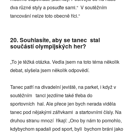
dva různé styly a posuďte sami.“ V soutěžním
tancování nelze toto obecně říci.“
20. Souhlasíte, aby se tanec stal
součástí olympijských her?
„To je těžká otázka. Vedla jsem na toto téma několik
debat, slyšela jsem několik odpovědí.
Tanec patří na divadelní jeviště, na parket, i když v
soutěžním tanci jezdíme také třeba do
sportovních hal. Ale přece jen bych nerada viděla
tanec pod nějakými zářivkami a startovními čísly. Na
druhou stranu mnozí říkají: „Ono by nám to pomohlo,
kdybychom spadali pod sport, byli bychom bráni jako