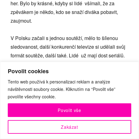
her. Bylo by krásné, kdyby si lidé všímali, že za
zpěvákem je někdo, kdo se snaží diváka pobavit,
zaujmout.
V Polsku začali s jednou soutěží, mělo to šílenou
sledovanost, další konkurenčí televize si udělali svůj
formát soutěže, další také. Lidé už mají dost seriálů.
Navíc tanečníci jsou krásní lidé. Když přijde
Povolit cookies
tanečník, tak se na něj prostě „kouká.“ I u nás by
tanec měl být pro televize zajímavý. Pěveckých
Tento web používá k personalizaci reklam a analýze
návštěvnosti soubory cookie. Kliknutím na “Povolit vše”
superstar jsme měli až dost, nevyprodukovali jsme
povolíte všechny cookie.
nic zvláštního. Sledovat dobré taneční výkony by
bylo příjemné.
Povolit vše
České publikum ale vyžaduje spíše kriminálky.
Zakázat
Mnohdy se musí ustoupit z kvality a prodávat brutální