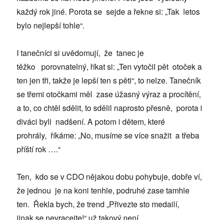
každý rok jiné. Porota se sejde a řekne si: „Tak letos
bylo nejlepší tohle“.
I tanečníci si uvědomují, že tanec je
těžko porovnatelný, říkat si: „Ten vytočil pět otoček a
ten jen tři, takže je lepší ten s pěti“, to nelze. Tanečník
se třemi otočkami měl zase úžasný výraz a procítění,
a to, co chtěl sdělit, to sdělil naprosto přesně, porota i
diváci byli nadšení. A potom i dětem, které
prohrály, říkáme: „No, musíme se více snažit a třeba
příští rok ….“
Ten, kdo se v CDO nějakou dobu pohybuje, dobře ví,
že jednou je na koni tenhle, podruhé zase tamhle
ten. Řekla bych, že trend „Přivezte sto medailí,
jinak se nevracejte!“ už takový není.