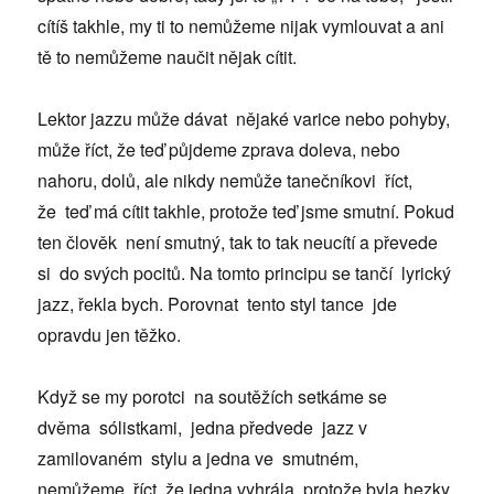
cítíš takhle, my ti to nemůžeme nijak vymlouvat a ani
tě to nemůžeme naučit nějak cítit.
Lektor jazzu může dávat nějaké varice nebo pohyby,
může říct, že teď půjdeme zprava doleva, nebo
nahoru, dolů, ale nikdy nemůže tanečníkovi říct,
že teď má cítit takhle, protože teď jsme smutní. Pokud
ten člověk není smutný, tak to tak neucítí a převede
si do svých pocitů. Na tomto principu se tančí lyrický
jazz, řekla bych. Porovnat tento styl tance jde
opravdu jen těžko.
Když se my porotci na soutěžích setkáme se
dvěma sólistkami, jedna předvede jazz v
zamilovaném stylu a jedna ve smutném,
nemůžeme říct, že jedna vyhrála, protože byla hezky