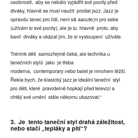
osobnosti, aby se nebálo vyjádřit své pocity před
diváky, hlavně se musí naučit prodat jazz. Jazz je
opravdu tanec pro lidi, není s& aacute;m pro sebe
(užívám si své pocity), ale je tu hlavně proto, aby
bavil diváky a ukázal jim, že si vystoupení užíváte.
Trénink děti samozřejmě čeká, ale technika u
tanečních stylů jako je třeba
moderna, contemporary nebo balet je mnohem těžší.
Řekla bych, že klasický jazz je ideální taneční styl
pro děti, které pravidelně hopkají před televizí a
chtějí své umění stále někomu ukazovat.“
3. Je tento taneční styl drahá záležitost,
nebo stačí „tepláky a pití“?