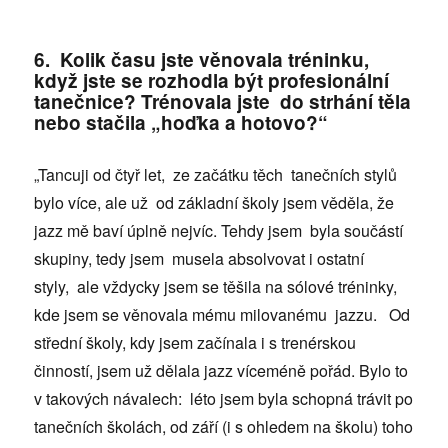
6. Kolik času jste věnovala tréninku,
když jste se rozhodla být profesionální
tanečnice? Trénovala jste do strhání těla
nebo stačila „hoďka a hotovo?“
„Tancuji od čtyř let, ze začátku těch tanečních stylů
bylo více, ale už od základní školy jsem věděla, že
jazz mě baví úplně nejvíc. Tehdy jsem byla součástí
skupiny, tedy jsem musela absolvovat i ostatní
styly, ale vždycky jsem se těšila na sólové tréninky,
kde jsem se věnovala mému milovanému jazzu. Od
střední školy, kdy jsem začínala i s trenérskou
činností, jsem už dělala jazz víceméně pořád. Bylo to
v takových návalech: léto jsem byla schopná trávit po
tanečních školách, od září (i s ohledem na školu) toho