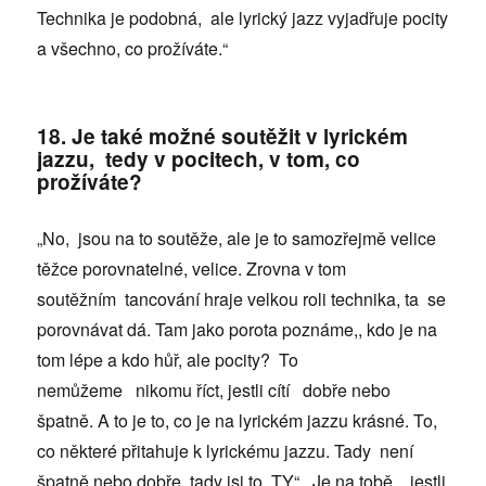
Technika je podobná, ale lyrický jazz vyjadřuje pocity
a všechno, co prožíváte.“
18. Je také možné soutěžit v lyrickém
jazzu, tedy v pocitech, v tom, co
prožíváte?
„No, jsou na to soutěže, ale je to samozřejmě velice
těžce porovnatelné, velice. Zrovna v tom
soutěžním tancování hraje velkou roli technika, ta se
porovnávat dá. Tam jako porota poznáme,, kdo je na
tom lépe a kdo hůř, ale pocity? To
nemůžeme nikomu říct, jestli cítí dobře nebo
špatně. A to je to, co je na lyrickém jazzu krásné. To,
co některé přitahuje k lyrickému jazzu. Tady není
špatně nebo dobře, tady jsi to „TY“. Je na tobě, jestli