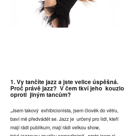
1. Vy tančíte jazz a jste velice úspěšná.
Proč právě jazz? V čem tkví jeho kouzlo
oproti jiným tancům?
„Jsem takový exhibicionista, jsem člověk do větru,
baví mě předvádět se. Jazz je určený pro lidi, kteří
mají rádi publikum, mají rádi velkou show,
také jazzovou muziku samozřejmě, proto jsem si