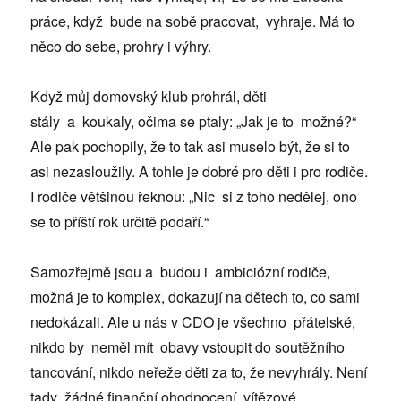
práce, když bude na sobě pracovat, vyhraje. Má to
něco do sebe, prohry i výhry.
Když můj domovský klub prohrál, děti
stály a koukaly, očima se ptaly: „Jak je to možné?“
Ale pak pochopily, že to tak asi muselo být, že si to
asi nezasloužily. A tohle je dobré pro děti i pro rodiče.
I rodiče většinou řeknou: „Nic si z toho nedělej, ono
se to příští rok určitě podaří.“
Samozřejmě jsou a budou i ambiciózní rodiče,
možná je to komplex, dokazují na dětech to, co sami
nedokázali. Ale u nás v CDO je všechno přátelské,
nikdo by neměl mít obavy vstoupit do soutěžního
tancování, nikdo neřeže děti za to, že nevyhrály. Není
tady žádné finanční ohodnocení, vítězové