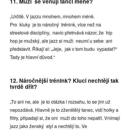
11. Muži se věnují tanci méně?
„Určitě. V jazzu mnohem, mnohem méně.
Pro kluky je to náročný trénink, více než na
streetové disciplíny, navíc přetrvává názor, že hip
hop je mužský, ale jazz si muži neumí u sebe ani
představit. Říkají si: „Jeje, jak v tom budu vypadat?“
Tady je hlavní důvod.“
12. Náročnější trénink? Kluci nechtějí tak
tvrdě dřít?
„To ani ne, ale je to otázka i rozsahu, to se jim už
nepozdává. Hlavně je to zženštělý tanec, vidí holky a
flitry, připadají si, že oni muži do toho nepatří. Vnímají
jazz jako ženský styl a nechtějí to. Ve