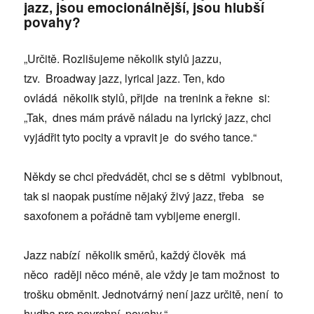
jazz, jsou emocionálnější, jsou hlubší
povahy?
„Určitě. Rozlišujeme několik stylů jazzu,
tzv. Broadway jazz, lyrical jazz. Ten, kdo
ovládá několik stylů, přijde na trenink a řekne si:
„Tak, dnes mám právě náladu na lyrický jazz, chci
vyjádřit tyto pocity a vpravit je do svého tance.“
Někdy se chci předvádět, chci se s dětmi vyblbnout,
tak si naopak pustíme nějaký živý jazz, třeba se
saxofonem a pořádně tam vybijeme energii.
Jazz nabízí několik směrů, každý člověk má
něco raději něco méně, ale vždy je tam možnost to
trošku obměnit. Jednotvárný není jazz určitě, není to
hudba pro povrchní povahy.“