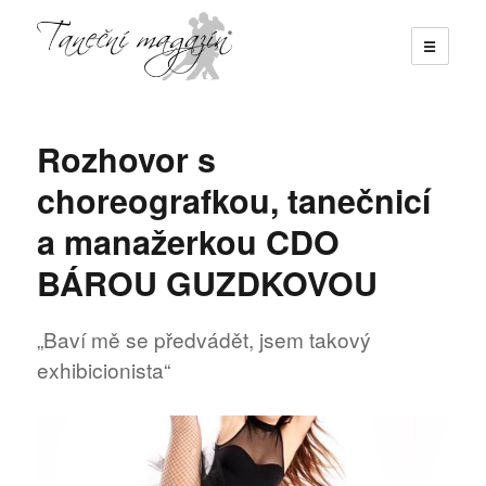
☰
Taneční magazín
Rozhovor s
choreografkou, tanečnicí
a manažerkou CDO
BÁROU GUZDKOVOU
„Baví mě se předvádět, jsem takový
exhibicionista“