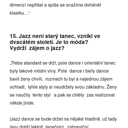
dimenzí nepřišel a spíše se snažíme dohánět
klasiku…“
15. Jazz není starý tanec, vznikl ve
dvacátém století. Je to móda?
Vydrží zájem o jazz?
„Třeba standard se drží, pole dance i orientální tanec
byly takové módní vlny. Pole dance i belly dance
bavil ženy chvíli, rozmach tu byl a najednou zájem
ochladl, tyhle styly si neudržely svou základnu. Ženy
se naučily tento styl a pak se chtěly zas realizovat
někde jinde.
|Jazz dance se bude držet na nějaké hladině, už tady
jsou dobří lektoři, tanečnici, zahraniční