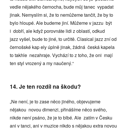
vedle nějakého černocha, bude můj tanec vypadat
jinak. Nemyslím si, že to nemůžeme tančit, že by to
bylo hloupé. Ale budeme jiní. Můžeme v jazzu být
i dobří, ale když porovnáte lidi z oblastí, odkud
jazz vyšel, bude to jiné, to určitě. Clasical jazz zní od
černošské kap ely úplně jinak, žádná česká kapela
to takhle nezahraje. Vychází to z toho, že oni mají
ten styl vrozený a my naučený.“
14. Je ten rozdíl na škodu?
„Ne není, je to zase něco jiného, objevujeme
nějakou novou dimenzi, přinášíme něco svého,
nikde není psáno, že je to blbé. Ale zatím v Česku
ani v tanci, ani v muzice nikdo s nějakou extra novou