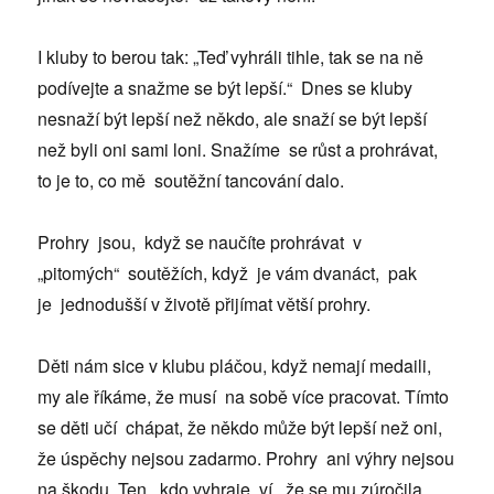
I kluby to berou tak: „Teď vyhráli tihle, tak se na ně
podívejte a snažme se být lepší.“ Dnes se kluby
nesnaží být lepší než někdo, ale snaží se být lepší
než byli oni sami loni. Snažíme se růst a prohrávat,
to je to, co mě soutěžní tancování dalo.
Prohry jsou, když se naučíte prohrávat v
„pitomých“ soutěžích, když je vám dvanáct, pak
je jednodušší v životě přijímat větší prohry.
Děti nám sice v klubu pláčou, když nemají medaili,
my ale říkáme, že musí na sobě více pracovat. Tímto
se děti učí chápat, že někdo může být lepší než oni,
že úspěchy nejsou zadarmo. Prohry ani výhry nejsou
na škodu. Ten, kdo vyhraje, ví, že se mu zúročila