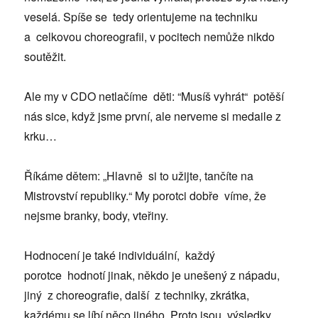
veselá. Spíše se tedy orientujeme na techniku
a celkovou choreografii, v pocitech nemůže nikdo
soutěžit.
Ale my v CDO netlačíme děti: “Musíš vyhrát“ potěší
nás sice, když jsme první, ale nerveme si medaile z
krku…
Říkáme dětem: „Hlavně si to užijte, tančíte na
Mistrovství republiky.“ My porotci dobře víme, že
nejsme branky, body, vteřiny.
Hodnocení je také individuální, každý
porotce hodnotí jinak, někdo je unešený z nápadu,
jiný z choreografie, další z techniky, zkrátka,
každému se líbí něco jiného. Proto jsou výsledky