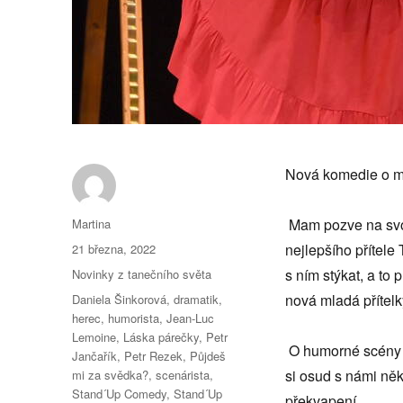
Nová komedie o mn
Autor:
Mam pozve na svoji
Martina
Publikováno:
nejlepšího přítele
21 března, 2022
Rubriky:
s ním stýkat, a to 
Novinky z tanečního světa
Štítky:
nová mladá přítel
Daniela Šinkorová
,
dramatik
,
herec
,
humorista
,
Jean-Luc
Lemoine
,
Láska párečky
,
Petr
O humorné scény ne
Jančařík
,
Petr Rezek
,
Půjdeš
si osud s námi ně
mi za svědka?
,
scenárista
,
Stand´Up Comedy
,
Stand´Up
překvapení.