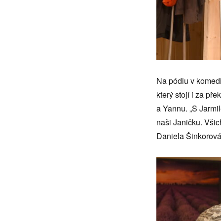
Na pódiu v komedi
který stojí i za p
a Yannu. „S Jarmi
naši Janičku. Všich
Daniela Šinkorová