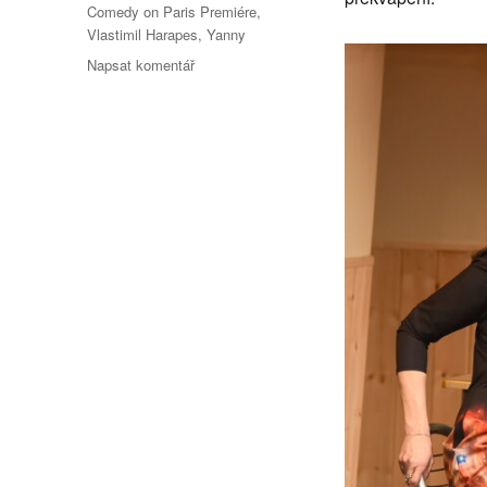
Comedy on Paris Premiére
,
Vlastimil Harapes
,
Yanny
pro
Napsat komentář
text
s
názvem
Půjdeš
mi
za
svědka?