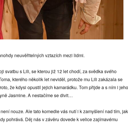
ohdy neuvěřitelných vztazích mezi lidmi.
 svatbu s Lili, se kterou již 12 let chodí, za svědka svého
 Toma, kterého několik let neviděl, protože mu Lili zakázala se
proto, že kdysi opustil jejich kamarádku. Tom přijde a s ním i jeh
kyně Jasmine. A nestačíme se divit…
ní nouze. Ale tato komedie vás nutí i k zamyšlení nad tím, jak
kdy pohrává. Děj nás v závěru dovede k velice zajímavému