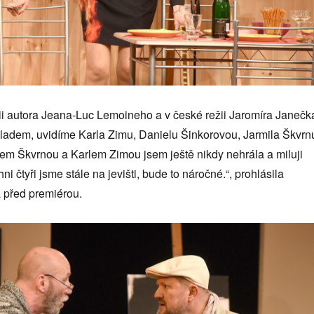
i autora Jeana-Luc Lemoineho a v české režii Jaromíra Janečk
řekladem, uvidíme Karla Zimu, Danielu Šinkorovou, Jarmila Škvrn
lem Škvrnou a Karlem Zimou jsem ještě nikdy nehrála a miluji
ni čtyři jsme stále na jevišti, bude to náročné.“, prohlásila
 před premiérou.