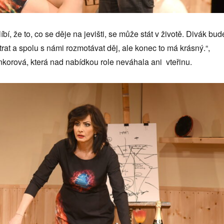
líbí, že to, co se děje na jevišti, se může stát v životě. Divák bud
rat a spolu s námi rozmotávat děj, ale konec to má krásný.“,
korová, která nad nabídkou role neváhala ani vteřinu.