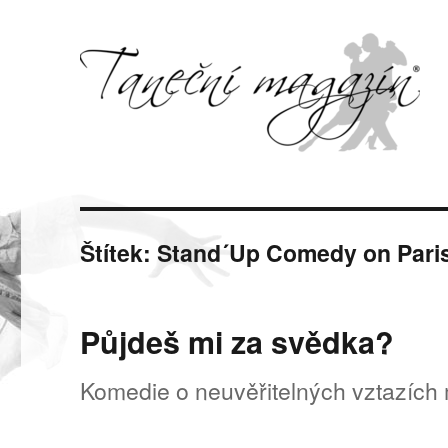
Svět tance, pohybu a hudby
Taneční magazín
Štítek:
Stand´Up Comedy on Pari
Půjdeš mi za svědka?
Komedie o neuvěřitelných vztazích 