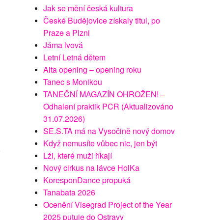
Jak se mění česká kultura
České Budějovice získaly titul, po
Praze a Plzni
Jáma lvová
Letní Letná dětem
Alta opening – opening roku
Tanec s Monikou
TANEČNÍ MAGAZÍN OHROŽEN! –
Odhalení praktik PCR (Aktualizováno
31.07.2026)
SE.S.TA má na Vysočině nový domov
Když nemusíte vůbec nic, jen být
o
Lži, které muži říkají
Nový cirkus na lávce HolKa
KoresponDance propuká
Tanabata 2026
Ocenění Visegrad Project of the Year
2025 putuje do Ostravy