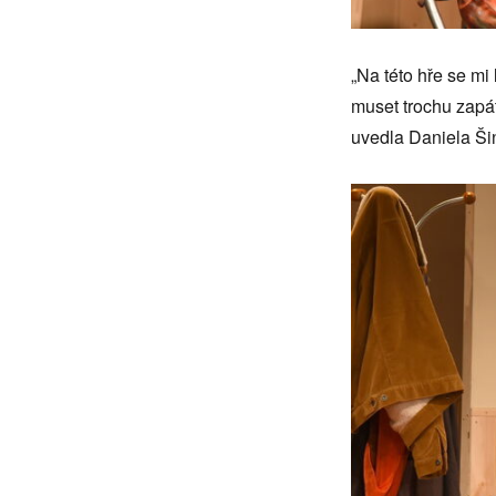
„Na této hře se mi 
muset trochu zapát
uvedla Daniela Šin