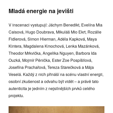
Mladá energie na jevišti
V inscenaci vystupují: Jáchym Benedikt, Evelína Mia
Caisová, Hugo Doubrava, Mikuláš Mio Ekrt, Rozálie
Fidlerová, Simon Hierman, Adéla Kapková, Maya
Kintera, Magdalena Kmochová, Lenka Mazánková,
Theodor Mrkvička, Angelika Nguyen, Barbora Ida
Ouzká, Mojmír Pěnička, Ester Zoe Pospíšilová,
Josefína Prachařová, Tereza Starečková a Mája
Veselá. Každý z nich přináší na scénu vlastní energii,
osobní zkušenost a odvahu být vidět – a právě tato
autenticita je jedním z nejsilnějších prvků celého
projektu.