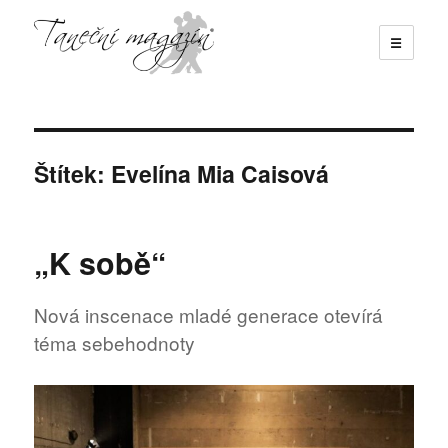
☰
Taneční magazín
Štítek:
Evelína Mia Caisová
„K sobě“
Nová inscenace mladé generace otevírá
téma sebehodnoty