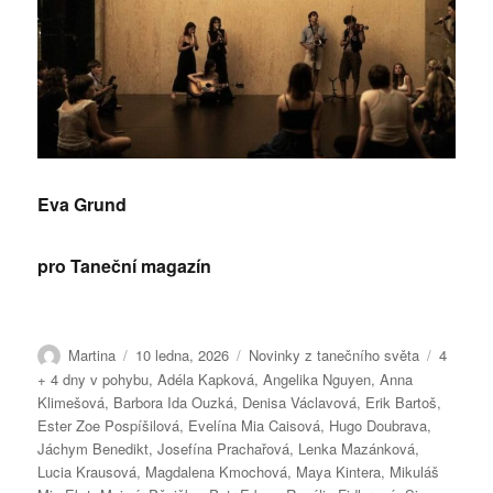
Eva Grund
pro Taneční magazín
Autor:
Publikováno:
Rubriky:
Štítky:
Martina
10 ledna, 2026
Novinky z tanečního světa
4
+ 4 dny v pohybu
,
Adéla Kapková
,
Angelika Nguyen
,
Anna
Klimešová
,
Barbora Ida Ouzká
,
Denisa Václavová
,
Erik Bartoš
,
Ester Zoe Pospíšilová
,
Evelína Mia Caisová
,
Hugo Doubrava
,
Jáchym Benedikt
,
Josefína Prachařová
,
Lenka Mazánková
,
Lucia Krausová
,
Magdalena Kmochová
,
Maya Kintera
,
Mikuláš