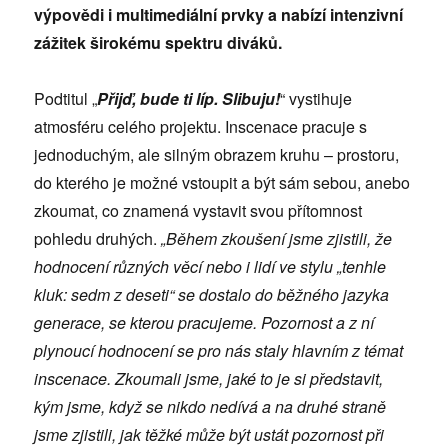
výpovědi i multimediální prvky a nabízí intenzivní
zážitek širokému spektru diváků.
Podtitul „
Přijď, bude ti líp. Slibuju!
“ vystihuje
atmosféru celého projektu. Inscenace pracuje s
jednoduchým, ale silným obrazem kruhu – prostoru,
do kterého je možné vstoupit a být sám sebou, anebo
zkoumat, co znamená vystavit svou přítomnost
pohledu druhých.
„Během zkoušení jsme zjistili, že
hodnocení různých věcí nebo i lidí ve stylu „tenhle
kluk: sedm z deseti“ se dostalo do běžného jazyka
generace, se kterou pracujeme. Pozornost a z ní
plynoucí hodnocení se pro nás staly hlavním z témat
inscenace. Zkoumali jsme, jaké to je si představit,
kým jsme, když se nikdo nedívá a na druhé straně
jsme zjistili, jak těžké může být ustát pozornost při