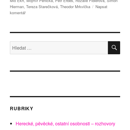
Mio Ekrt
,
Mojmír Pěnička
,
Petr Erbes
,
Rozálie Fidlerová
,
Simon
Hierman
,
Tereza Starečková
,
Theodor Mrkvička
Napsat
pro
komentář
text
s
názvem
„K
sobě“
HLE
Hledat:
RUBRIKY
Herecké, pěvěcké, ostatní osobnosti – rozhovory