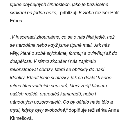
úplně obyčejných činnostech, jako je bezúčelné
skákání po jedné noze,“
přibližují
K Sobě
režisér Petr
Erbes.
„
V inscenaci zkoumáme, co se o nás říká ještě, než
se narodíme nebo když jsme úplně malí. Jak nás
věty, které o sobě slýcháme, formují a ovlivňují až do
dospělosti. V rámci zkoušení nás zajímalo
rekonstruovat obrazy, které se obtiskly do naší
identity. Kladli jsme si otázky, jak se dostat k sobě,
mimo hlas vnitřních cenzorů, který znějí hlasem
našich rodičů, prarodičů kamarádů, nebo i
náhodných pozorovatelů. Co by dělalo naše tělo a
mysl, kdyby byly svobodné
,“ doplňuje režisérka Anna
Klimešová.