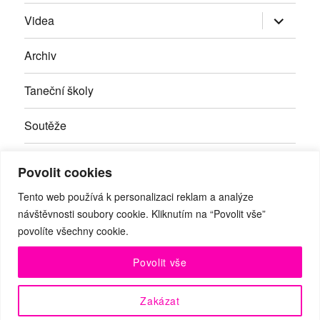
Zobrazit
Videa
podřazen
položky
Archiv
Taneční školy
Soutěže
Inzerce
Povolit cookies
Kontakty
Tento web používá k personalizaci reklam a analýze
návštěvnosti soubory cookie. Kliknutím na “Povolit vše”
povolíte všechny cookie.
Facebook
RSS
Youtube
Povolit vše
© Taneční magazín, z.s. | Branická 69/66, Braník, 147 00 Praha
Zakázat
4 | IČO: 27059821