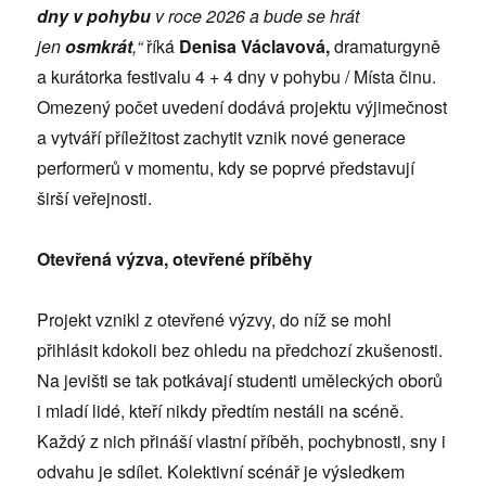
dny v pohybu
v roce 2026 a bude se hrát
jen
osmkrát
,“
říká
Denisa Václavová,
dramaturgyně
a kurátorka festivalu 4 + 4 dny v pohybu / Místa činu.
Omezený počet uvedení dodává projektu výjimečnost
a vytváří příležitost zachytit vznik nové generace
performerů v momentu, kdy se poprvé představují
širší veřejnosti.
Otevřená výzva, otevřené příběhy
Projekt vznikl z otevřené výzvy, do níž se mohl
přihlásit kdokoli bez ohledu na předchozí zkušenosti.
Na jevišti se tak potkávají studenti uměleckých oborů
i mladí lidé, kteří nikdy předtím nestáli na scéně.
Každý z nich přináší vlastní příběh, pochybnosti, sny i
odvahu je sdílet. Kolektivní scénář je výsledkem