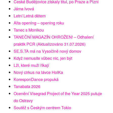
České Budějovice získaly titul, po Praze a Plzni
Jáma lvová
Letní Letná dětem
Alta opening – opening roku
Tanec s Monikou
TANEČNÍ MAGAZÍN OHROŽEN! – Odhalení
praktik PCR (Aktualizováno 31.07.2026)
SE.S.TA má na Vysočině nový domov
Když nemusíte vůbec nic, jen být
Lži, které muži říkají
Nový cirkus na lávce HolKa
KoresponDance propuká
Tanabata 2026
Ocenění Visegrad Project of the Year 2025 putuje
do Ostravy
Soutěž s Českým centrem Tokio