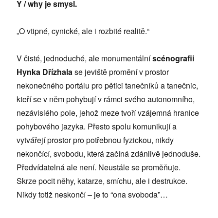
Y / why je smysl.
„O vtipné, cynické, ale i rozbité realitě.“
V čisté, jednoduché, ale monumentální
scénografii
Hynka Dřízhala
se jeviště promění v prostor
nekonečného portálu pro pětici tanečníků a tanečnic,
kteří se v něm pohybují v rámci svého autonomního,
nezávislého pole, jehož meze tvoří vzájemná hranice
pohybového jazyka. Přesto spolu komunikují a
vytvářejí prostor pro potřebnou fyzickou, nikdy
nekončící, svobodu, která začíná zdánlivě jednoduše.
Předvídatelná ale není. Neustále se proměňuje.
Skrze pocit něhy, katarze, smíchu, ale i destrukce.
Nikdy totiž neskončí – je to “ona svoboda”…