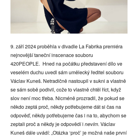
9. září 2024 proběhla v divadle La Fabrika premiéra
nejnovější taneční inscenace souboru
420PEOPLE. Hned na počátku představení dílo ve
veselém duchu uvedl sám umělecký ředitel souboru
Václav Kuneš. Netradičně nastoupil v sukni a vlastně
se sám sobě podivil, cože to vlastně chtěl říct, když
slov není moc třeba. Nicméně prozradil, že pokud se
někdo zeptá proč, někdy potřebujeme dát si čas na
odpověď, někdy potřebujeme čas i na to, abychom se
zeptali proč a někdy je odpovědí i
nevím
. Václav
Kuneš dále uvádí: „Otázka ‘proč’ je možná naše první