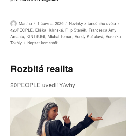
Autor:
Publikováno:
Rubriky:
Štítky:
Martina
1 června, 2026
Novinky z tanečního světa
420PEOPLE
,
Eliška Hulínská
,
Filip Staněk
,
Francesca Amy
Amante
,
KINTSUGI
,
Michal Toman
,
Vendy Kuželová
,
Veronika
pro
Tököly
Napsat komentář
text
s
názvem
Rozbitá realita
KINTSUGI
20PEOPLE uvedli Y/why