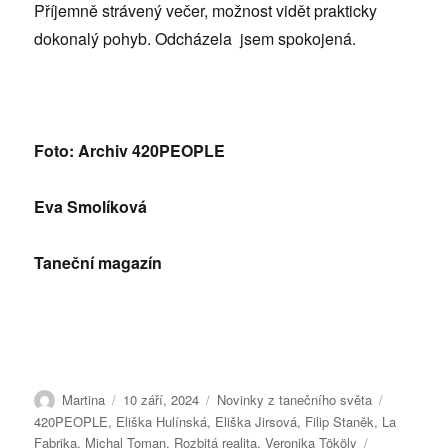
Příjemně strávený večer, možnost vidět prakticky
dokonalý pohyb. Odcházela jsem spokojená.
Foto: Archiv 420PEOPLE
Eva Smolíková
Taneční magazín
Autor:
Publikováno:
Rubriky:
Štítky:
Martina
10 září, 2024
Novinky z tanečního světa
420PEOPLE
,
Eliška Hulínská
,
Eliška Jirsová
,
Filip Staněk
,
La
Fabrika
,
Michal Toman
,
Rozbitá realita
,
Veronika Tököly