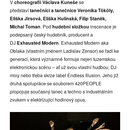
V
choreografii Václava Kuneše
se
představí
tanečníci a tanečnice Veronika Tököly,
Eliška Jirsová, Eliška Hulínská, Filip Staněk,
Michal Toman
. Pod
hudební složkou
inscenace je
podepsaný český hudebník, producent a
DJ
Exhausted Modern
. Exhausted Modern aka
Oblaka (vlastním jménem Ladislav Zensor) se řadí ke
generaci, která významně formuje nejen tuzemskou
elektronickou scénu – ať už svou vlastní hudbou, DJ
mixy nebo třeba skrze label Endless Illusion. Jeho již
druhá spolupráce se souborem 420PEOPLE
propojuje současný tanec a techno s industriálním
zvukem v elektrizující hodinový opus.