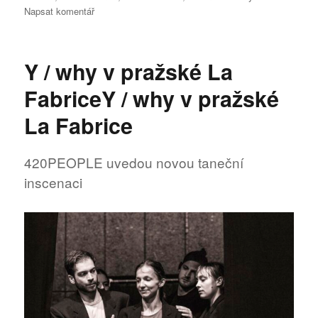
pro
Napsat komentář
text
s
názvem
Y / why v pražské La
Rozbitá
realita
FabriceY / why v pražské
La Fabrice
420PEOPLE uvedou novou taneční
inscenaci