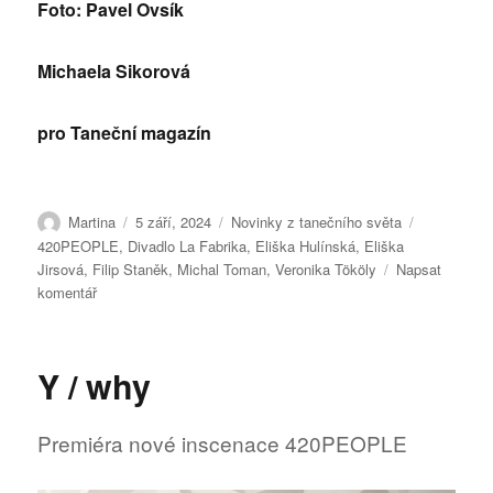
Foto: Pavel Ovsík
Michaela Sikorová
pro Taneční magazín
Autor:
Publikováno:
Rubriky:
Štítky:
Martina
5 září, 2024
Novinky z tanečního světa
420PEOPLE
,
Divadlo La Fabrika
,
Eliška Hulínská
,
Eliška
Jirsová
,
Filip Staněk
,
Michal Toman
,
Veronika Tököly
Napsat
pro
komentář
text
s
názvem
Y / why
Y
/
why
Premiéra nové inscenace 420PEOPLE
v
pražské