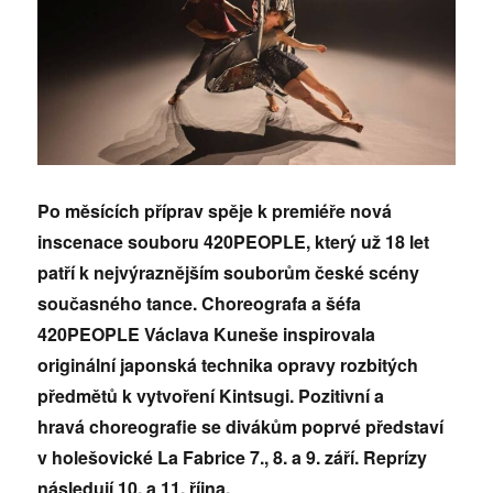
Po měsících příprav spěje k premiéře nová
inscenace souboru 420PEOPLE, který už 18 let
patří k nejvýraznějším souborům české scény
současného tance. Choreografa a šéfa
420PEOPLE
Václava Kuneše
inspirovala
origin
ální japonská technika opravy rozbitých
předmětů k vytvoření
Kintsugi. P
ozitivní a
hrav
á
choreografie se divákům poprvé představí
v holešovické
La Fabrice 7., 8. a 9. září. Reprízy
následují 10. a 11. října.