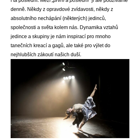
i ta poslední. Mezi
„první a poslední“
ji ale používáme
denně. Někdy z opravdové zvídavosti, někdy z
absolutního nechápání (některých) jedinců,
společnosti a světa kolem nás. Dynamika vztahů
jedince a skupiny je nám inspirací pro mnoho
tanečních kreací a gagů, ale také pro výlet do
nejhlubších zákoutí našich duší.