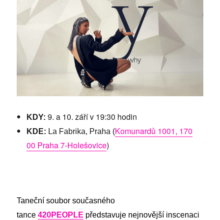
La
FabriceY
/
why
v
pražské
La
Fabrice
9. a 10. září v 19:30 hodin
KDY:
Komunardů 1001, 170
KDE:
La Fabrika, Praha (
00 Praha 7-Holešovice
)
Taneční soubor současného
tance
420PEOPLE
představuje nejnovější inscenaci