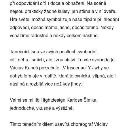
při odpovídání cítí i docela obnaženi. Na scéně
nejsou prakticky žádné kulisy, jen stěna a v ní dveře.
Hra světel možná symbolizuje naše tápání při hledání
odpovědí, občas máme jasno, občas temno. Někdy
vcházíme radostně a někdy celkem násilně.
Tanečníci jsou ve svých pocitech svobodní,
cítí něhu, smích, ale i zoufalství. To vše svoboda je.
Václav Kuneš pokračuje: „V inscenaci Y / why se
pohyb formuje v realitě, která je cynická, vtipná, ale i
násilná a rozbitá více než kdy jindy.“
Velmi se mi líbil lightdesign Karlose Šimka,
jednoduché, vkusné a výstižné.
Tímto tanečním dílem uzavírá choreograf Václav