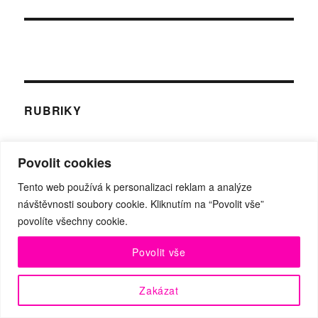
RUBRIKY
Herecké, pěvěcké, ostatní osobnosti – rozhovory
Povolit cookies
Nezařazené
Novinky z tanečního světa
Tento web používá k personalizaci reklam a analýze
návštěvnosti soubory cookie. Kliknutím na “Povolit vše”
Soutěže
povolíte všechny cookie.
Taneční osobnosti – rozhovory
Videoklipy
Povolit vše
Z české taneční scény
Zajímavosti
Zakázat