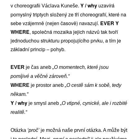
Y / why
uzavírá
v choreografii Václava Kuneše.
pomyslný triptych složený ze tří choreografií, které na
sebe vzájemně (nejen časově) navazují.
EVER Y
WHERE
, společná mozaika jejich názvů tak tvoří
jednoduchou strukturu propojujícího prvku, a tím je
základní princip – pohyb.
EVER
je čas aneb
„O momentech, které jsou
pomíjivé a věčné zároveň.“
WHERE
je prostor aneb
„O cestě sám k sobě, tedy
někam.“
Y / why
je smysl aneb
„O vtipné, cynické, ale i rozbité
realitě.“
Otázka
‘proč’
je možná naše první otázka. A může být