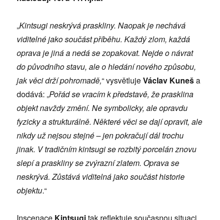
„
Kintsugi neskrývá praskliny. Naopak je nechává
viditelné jako součást příběhu. Každý zlom, každá
oprava je jiná a nedá se zopakovat. Nejde o návrat
do původního stavu, ale o hledání nového způsobu,
jak věci drží pohromadě,
“ vysvětluje
Václav Kuneš
a
dodává: „
Pořád se vracím k představě, že prasklina
objekt navždy změní. Ne symbolicky, ale opravdu
fyzicky a strukturálně. Některé věci se dají opravit, ale
nikdy už nejsou stejné – jen pokračují dál trochu
jinak. V tradičním kintsugi se rozbitý porcelán znovu
slepí a praskliny se zvýrazní zlatem. Oprava se
neskrývá. Zůstává viditelná jako součást historie
objektu
.“
Inscenace
Kintsugi
tak reflektuje současnou situaci