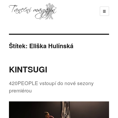
☰
Taneční magazín
Štítek:
Eliška Hulínská
KINTSUGI
420PEOPLE vstoupí do nové sezony
premiérou