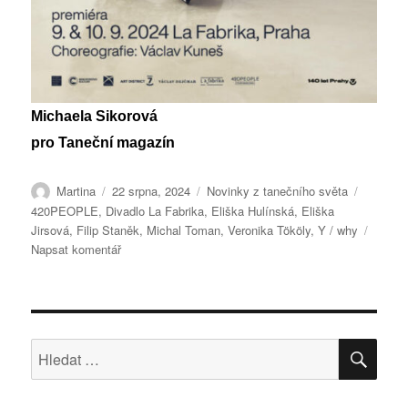
Michaela Sikorová
pro Taneční magazín
Autor:
Publikováno:
Rubriky:
Štítky:
Martina
22 srpna, 2024
Novinky z tanečního světa
420PEOPLE
,
Divadlo La Fabrika
,
Eliška Hulínská
,
Eliška
Jirsová
,
Filip Staněk
,
Michal Toman
,
Veronika Tököly
,
Y / why
pro
Napsat komentář
text
s
názvem
Y
/
HLE
Hledat:
why