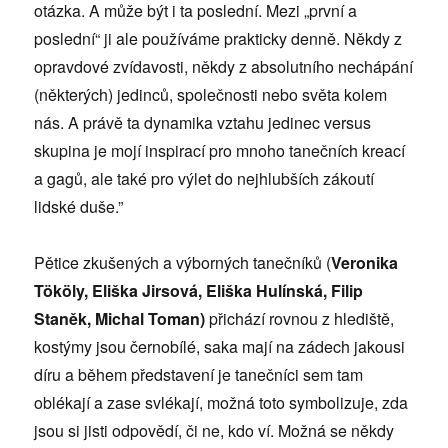
otázka. A může být i ta poslední. Mezi „první a
poslední“ ji ale používáme prakticky denně. Někdy z
opravdové zvídavosti, někdy z absolutního nechápání
(některých) jedinců, společnosti nebo světa kolem
nás. A právě ta dynamika vztahu jedinec versus
skupina je mojí inspirací pro mnoho tanečních kreací
a gagů, ale také pro výlet do nejhlubších zákoutí
lidské duše.”
Pětice zkušených a výborných tanečníků (
Veronika
Tököly, Eliška Jirsová, Eliška Hulínská, Filip
Staněk, Michal Toman)
přichází rovnou z hlediště,
kostýmy jsou černobílé, saka mají na zádech jakousi
díru a během představení je tanečníci sem tam
oblékají a zase svlékají, možná toto symbolizuje, zda
jsou si jisti odpovědí, či ne, kdo ví. Možná se někdy