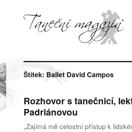
Svět tance, pohybu a hudby
Taneční magazín
Štítek:
Ballet David Campos
Rozhovor s tanečnicí, lek
Padriánovou
„Zajímá mě celostní přístup k lidské