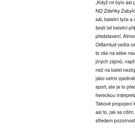
„Když mi bylo asi 
ND Zdeňky Zabylov
sál, baletní tyče 
šesti let baletní 
představení. Atmos
Odtamtud vedla ces
to vše na sebe na
jiných zájmů, např.
než na balet nezbý
jako velmi ojedině
sport, ale je to př
hereckou interpret
Takové propojení k
asi to, jak se cítí
středem pozornosti 