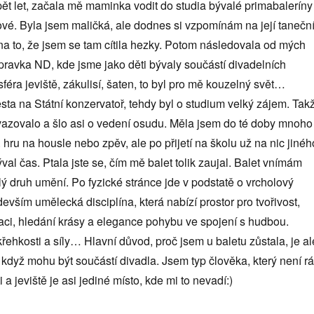
pět let, začala mě maminka vodit do studia bývalé primabaleríny
é. Byla jsem maličká, ale dodnes si vzpomínám na její tanečn
a na to, že jsem se tam cítila hezky. Potom následovala od mých
přípravka ND, kde jsme jako děti bývaly součástí divadelních
féra jeviště, zákulisí, šaten, to byl pro mě kouzelný svět…
ta na Státní konzervatoř, tehdy byl o studium velký zájem. Tak
vazovalo a šlo asi o vedení osudu. Měla jsem do té doby mnoho
 hru na housle nebo zpěv, ale po přijetí na školu už na nic jinéh
val čas. Ptala jste se, čím mě balet tolik zaujal. Balet vnímám
lý druh umění. Po fyzické stránce jde v podstatě o vrcholový
edevším umělecká disciplína, která nabízí prostor pro tvořivost,
aci, hledání krásy a elegance pohybu ve spojení s hudbou.
řehkosti a síly… Hlavní důvod, proč jsem u baletu zůstala, je al
m, když mohu být součástí divadla. Jsem typ člověka, který není r
a jeviště je asi jediné místo, kde mi to nevadí:)