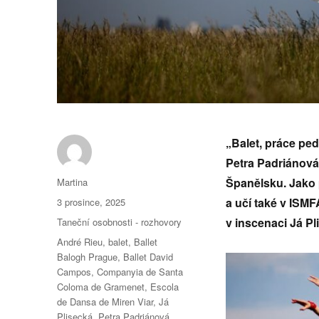
„Balet, práce ped
Petra Padriánová,
Autor:
Španělsku. Jako 
Martina
Publikováno:
a učí také v ISMF
3 prosince, 2025
Rubriky:
v inscenaci Já P
Taneční osobnosti - rozhovory
Štítky:
André Rieu
,
balet
,
Ballet
Balogh Prague
,
Ballet David
Campos
,
Companyia de Santa
Coloma de Gramenet
,
Escola
de Dansa de Miren Viar
,
Já
Plisecká
,
Petra Padriánová
,