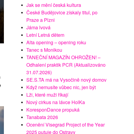
Jak se mění česká kultura
České Budějovice získaly titul, po
Praze a Plzni
Jáma lvová
Letní Letná dětem
Alta opening – opening roku
Tanec s Monikou
TANEČNÍ MAGAZÍN OHROŽEN! –
Odhalení praktik PCR (Aktualizováno
31.07.2026)
h
SE.S.TA má na Vysočině nový domov
e
Když nemusíte vůbec nic, jen být
Lži, které muži říkají
Nový cirkus na lávce HolKa
KoresponDance propuká
Tanabata 2026
Ocenění Visegrad Project of the Year
2025 putuje do Ostravy