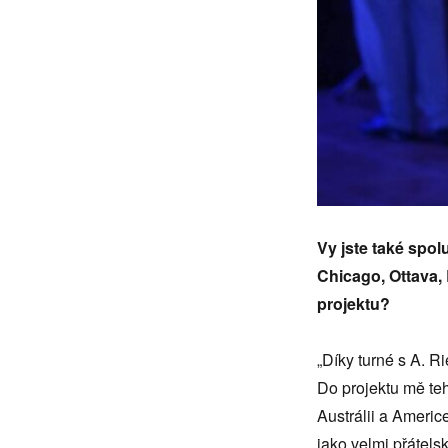
Vy jste také spol
Chicago, Ottava,
projektu?
„Díky turné s A. Ri
Do projektu mě teh
Austrálii a Americ
jako velmi přátels