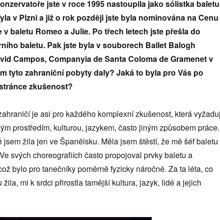
nzervatoře jste v roce 1995 nastoupila jako sólistka baletu
Tyla v Plzni a již o rok později jste byla nominována na Cenu
ie v baletu Romeo a Julie. Po třech letech jste přešla do
ího baletu. Pak jste byla v souborech Ballet Balogh
David Campos, Companyia de Santa Coloma de Gramenet v
m tyto zahraniční pobyty daly? Jaká to byla pro Vás po
é stránce zkušenost?
zahraničí je asi pro každého komplexní zkušenost, která vyžadu
vým prostředím, kulturou, jazykem, často jiným způsobem práce.
ě jsem žila jen ve Španělsku. Měla jsem štěstí, že mě šéf baletu
e svých choreografiích často propojoval prvky baletu a
ož bylo pro tanečníky poměrně fyzicky náročné. Za ta léta, co
ila, mi k srdci přirostla tamější kultura, jazyk, lidé a jejich