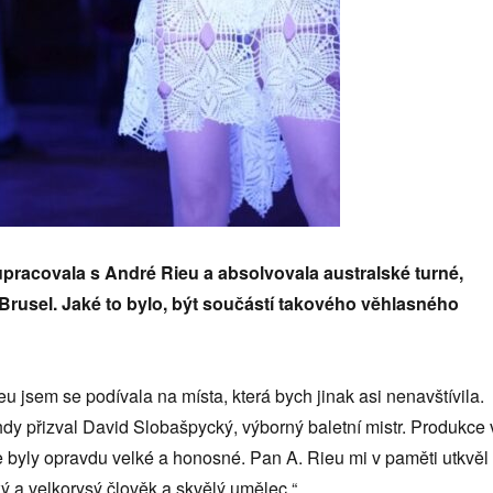
upracovala s André Rieu a absolvovala australské turné,
 Brusel. Jaké to bylo, být součástí takového věhlasného
eu jsem se podívala na místa, která bych jinak asi nenavštívila.
dy přizval David Slobašpycký, výborný baletní mistr. Produkce 
e byly opravdu velké a honosné. Pan A. Rieu mi v paměti utkvěl
ký a velkorysý člověk a skvělý umělec.“