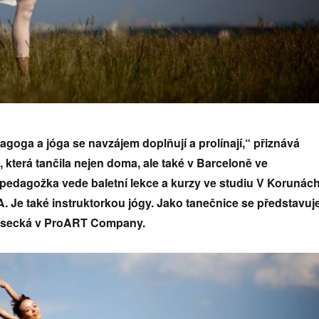
agoga a jóga se navzájem doplňují a prolínají,“ přiznává
 která tančila nejen doma, ale také v Barceloně ve
pedagožka vede baletní lekce a kurzy ve studiu V Korunác
A. Je také instruktorkou jógy. Jako tanečnice se představuj
lisecká v ProART Company.