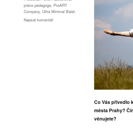
práce pedagoga
,
ProART
Company
,
Ultra Minimal Balet.
pro
Napsat komentář
text
s
názvem
Rozhovor
s
tanečnicí,
lektorkou
baletu
a
jógy
Petrou
Padriánovou
Co Vás přivedlo k
města Prahy? Čím
věnujete?