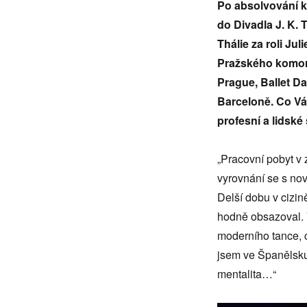
Po absolvování ko
do Divadla J. K. 
Thálie za roli Jul
Pražského komorn
Prague, Ballet 
Barceloně. Co Vá
profesní a lidsk
„Pracovní pobyt v 
vyrovnání se s no
Delší dobu v cizin
hodně obsazoval. V
moderního tance, c
jsem ve Španělsku ž
mentalita…“