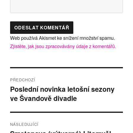
Web používá Akismet ke snížení množství spamu.
Zjistěte, jak jsou zpracovávány údaje z komentářů.
Navigace
PŘEDCHOZÍ
pro
Poslední novinka letošní sezony
Předchozí
ve Švandově divadle
příspěvek:
příspěvek
NÁSLEDUJÍCÍ