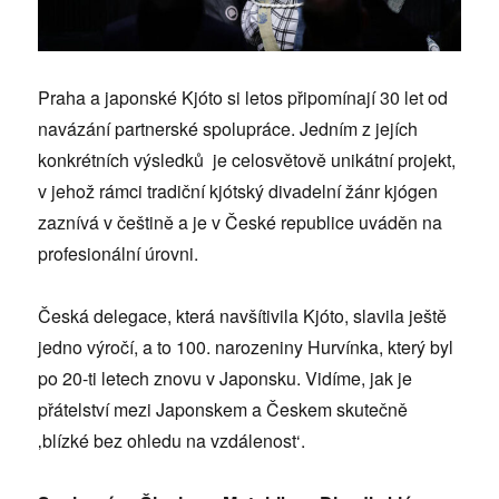
Praha a japonské Kjóto si letos připomínají 30 let od
navázání partnerské spolupráce. Jedním z jejích
konkrétních výsledků je celosvětově unikátní projekt,
v jehož rámci tradiční kjótský divadelní žánr kjógen
zaznívá v češtině a je v České republice uváděn na
profesionální úrovni.
Česká delegace, která navšítivila Kjóto, slavila ještě
jedno výročí, a to 100. narozeniny Hurvínka, který byl
po 20-ti letech znovu v Japonsku. Vidíme, jak je
přátelství mezi Japonskem a Českem skutečně
‚blízké bez ohledu na vzdálenost‘.