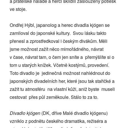
a přátelské náladě a herci sklidili zasloužený potlesk
ve stoje.
Ondřej Hýbl, japanolog a herec divadla kjógen se
zamiloval do japonské kultury. Svou lásku takto
přenesl a zprostředkoval i českým divákům. Měli
jsme možnost zažít něco mimořádného, návrat
v čase, návrat tam, o čem jen sníte a přemýšlíte si o
tom u starých knížek. Včetně kostýmů, provedení.
Toto divadlo je jedinečná možnost nahlédnout do
japonských divadelních her, které jsou tak stařičké a
zažít tu atmosféru na vlastní kůži, aniž byste museli
cestovat přes půl zeměkoule. Stálo to za to.
Divadlo kjógen
(DK, dříve Malé divadlo kjógenu)
vzniklo z podnětu českého dramatika, režiséra a