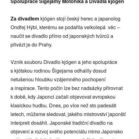
Spolupráce Šigejamy Motohika a Divadla kjógen
Za divadlem
kjógen stojí český herec a japanolog
Ondřej Hýbl, kterému se podařila velkolepá věc –
naučit se divadlo přímo od japonských tvůrců a
přivézt je do Prahy.
Vznik souboru Divadlo kjógen a jeho spolupráce
s kjótskou rodinou Šigejama odhalily dosud
netušenou hloubku vzájemného pochopení
a inspirace. Tento počin lze bez nadsázky přirovnat
k době, kdy Japonci začali objevovat evropskou
klasickou hudbu. Dnes, po více než sto padesáti
letech, můžeme sledovat, jakého mistrovství japonští
interpreti dosáhli. Japonské tradiční divadlo na
objevení a rozvoj svého potenciálu mimo Japonsko