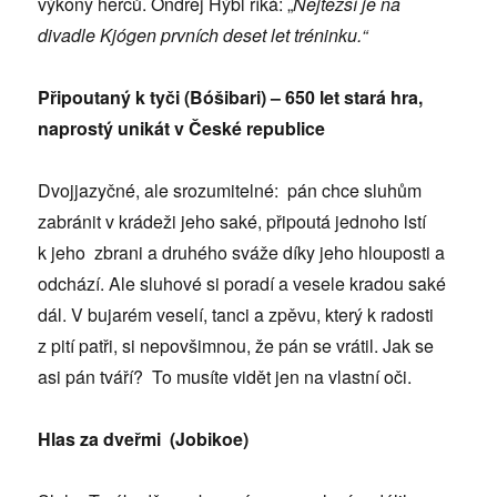
výkony herců. Ondřej Hýbl říká: „
Nejtěžší je na
divadle Kjógen prvních deset let tréninku.“
Připoutaný k tyči (Bóšibari) – 650 let stará hra,
naprostý unikát v České republice
Dvojjazyčné, ale srozumitelné: pán chce sluhům
zabránit v krádeži jeho saké, připoutá jednoho lstí
k jeho zbrani a druhého sváže díky jeho hlouposti a
odchází. Ale sluhové si poradí a vesele kradou saké
dál. V bujarém veselí, tanci a zpěvu, který k radosti
z pití patři, si nepovšimnou, že pán se vrátil. Jak se
asi pán tváří? To musíte vidět jen na vlastní oči.
Hlas za dveřmi (Jobikoe)