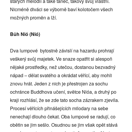
starých melodií a také tanec, takový svůj vlastní.
Nicméně diváci se výborně baví kolotočem všech
možných proměn a lží.
Bůh Nió (Nió)
Dva lumpové bytostně závislí na hazardu prohrají
veškerý svůj majetek. Ve snaze opatřit si alespoň
nějaké prostředky, než utečou, dostanou bezvadný
nápad – dělat svatého a okrádat věřící, aby mohli
znovu hrát. Jeden z nich je přestrojen za sochu
ochránce Buddhova učení, světce Nióa, a druhý po
kraji rozhlásí, že se zde tato socha zázrakem zjevila.
Procesí věřících přinášejících milodary na sebe
nenechají dlouho čekat. Oba lumpové se radují, co
obětin se jim sešlo. Osudnou se jim však opět stává