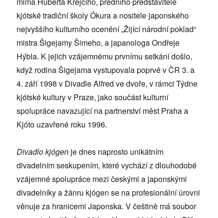
mima Huberta Krejčího, předního představitele
kjótské tradiční školy Ókura a nositele japonského
nejvyššího kulturního ocenění „Žijící národní poklad“
mistra Šigejamy Šimeho, a japanologa Ondřeje
Hýbla. K jejich vzájemnému prvnímu setkání došlo,
když rodina Šigejama vystupovala poprvé v ČR 3. a
4. září 1998 v Divadle Alfred ve dvoře, v rámci Týdne
kjótské kultury v Praze, jako součást kulturní
spolupráce navazující na partnerství měst Praha a
Kjóto uzavřené roku 1996.
Divadlo kjógen
je dnes naprosto unikátním
divadelním seskupením, které vychází z dlouhodobé
vzájemné spolupráce mezi českými a japonskými
divadelníky a žánru kjógen se na profesionální úrovni
věnuje za hranicemi Japonska. V češtině má soubor