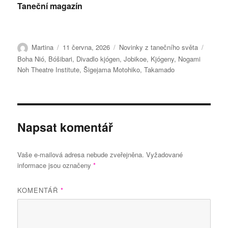
Taneční magazín
Autor:
Publikováno:
Rubriky:
Štítky:
Martina
11 června, 2026
Novinky z tanečního světa
Boha Nió
,
Bóšibari
,
Divadlo kjógen
,
Jobikoe
,
Kjógeny
,
Nogami
Noh Theatre Institute
,
Šigejama Motohiko
,
Takamado
Napsat komentář
Vaše e-mailová adresa nebude zveřejněna.
Vyžadované
informace jsou označeny
*
KOMENTÁŘ
*