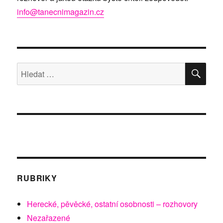
info@tanecnimagazin.cz
HLE
Hledat:
RUBRIKY
Herecké, pěvěcké, ostatní osobnosti – rozhovory
Nezařazené