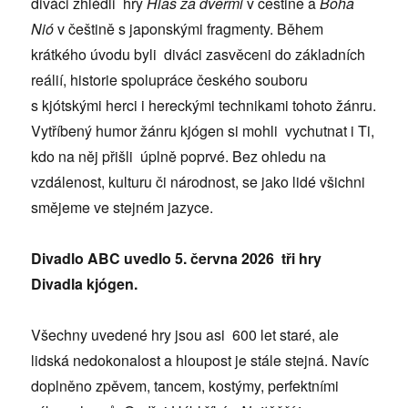
diváci zhlédli hry
Hlas za dveřmi
v češtině a
Boha
Nió
v češtině s japonskými fragmenty. Během
krátkého úvodu byli diváci zasvěceni do základních
reálií, historie spolupráce českého souboru
s kjótskými herci i hereckými technikami tohoto žánru.
Vytříbený humor žánru kjógen si mohli vychutnat i Ti,
kdo na něj přišli úplně poprvé. Bez ohledu na
vzdálenost, kulturu či národnost, se jako lidé všichni
smějeme ve stejném jazyce.
Divadlo ABC uvedlo 5. června 2026 tři hry
Divadla
kjógen.
Všechny uvedené hry jsou asi 600 let staré, ale
lidská nedokonalost a hloupost je stále stejná. Navíc
doplněno zpěvem, tancem, kostýmy, perfektními