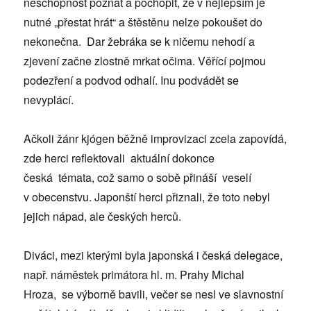
neschopnost poznat a pochopit, že v nejlepším je
nutné „přestat hrát“ a štěstěnu nelze pokoušet do
nekonečna. Dar žebráka se k ničemu nehodí a
zjevení začne zlostně mrkat očima. Věřící pojmou
podezření a podvod odhalí. Inu podvádět se
nevyplácí.
Ačkoli žánr kjógen běžně improvizaci zcela zapovídá,
zde herci reflektovali aktuální dokonce
česká témata, což samo o sobě přináší veselí
v obecenstvu. Japonští herci přiznali, že toto nebyl
jejich nápad, ale českých herců.
Diváci, mezi kterými byla japonská i česká delegace,
např. náměstek primátora hl. m. Prahy Michal
Hroza, se výborně bavili, večer se nesl ve slavnostní