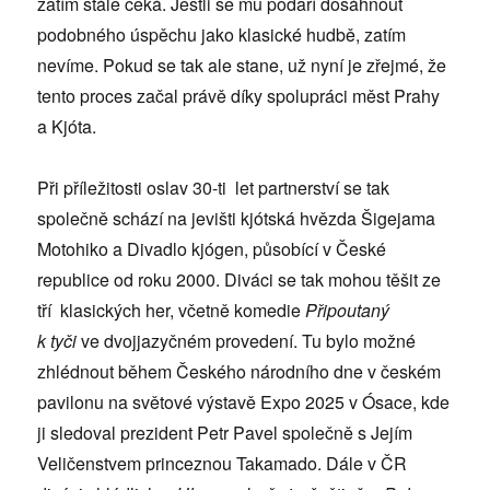
zatím stále čeká. Jestli se mu podaří dosáhnout
podobného úspěchu jako klasické hudbě, zatím
nevíme. Pokud se tak ale stane, už nyní je zřejmé, že
tento proces začal právě díky spolupráci měst Prahy
a Kjóta.
Při příležitosti oslav 30-ti let partnerství se tak
společně schází na jevišti kjótská hvězda Šigejama
Motohiko a Divadlo kjógen, působící v České
republice od roku 2000. Diváci se tak mohou těšit ze
tří klasických her, včetně komedie
Připoutaný
k tyči
ve dvojjazyčném provedení. Tu bylo možné
zhlédnout během Českého národního dne v českém
pavilonu na světové výstavě Expo 2025 v Ósace, kde
ji sledoval prezident Petr Pavel společně s Jejím
Veličenstvem princeznou Takamado. Dále v ČR