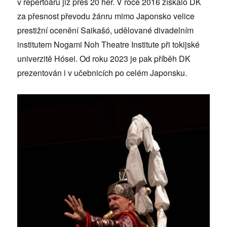
v repertoáru již přes 20 her. V roce 2016 získalo DK
za přesnost převodu žánru mimo Japonsko velice
prestižní ocenění Saikašó, udělované divadelním
institutem Nogami Noh Theatre Institute při tokijské
univerzitě Hósei. Od roku 2023 je pak příběh DK
prezentován i v učebnicích po celém Japonsku.