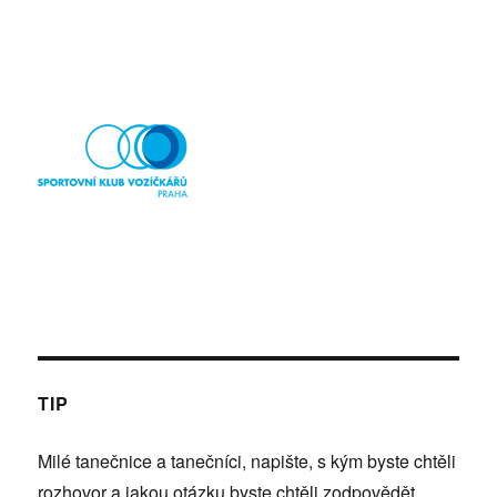
TIP
Milé tanečnice a tanečníci, napište, s kým byste chtěli
rozhovor a jakou otázku byste chtěli zodpovědět.