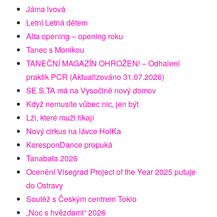
Jáma lvová
Letní Letná dětem
Alta opening – opening roku
Tanec s Monikou
TANEČNÍ MAGAZÍN OHROŽEN! – Odhalení
praktik PCR (Aktualizováno 31.07.2026)
SE.S.TA má na Vysočině nový domov
Když nemusíte vůbec nic, jen být
Lži, které muži říkají
Nový cirkus na lávce HolKa
KoresponDance propuká
Tanabata 2026
Ocenění Visegrad Project of the Year 2025 putuje
do Ostravy
Soutěž s Českým centrem Tokio
„Noc s hvězdami“ 2026