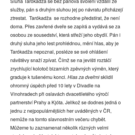
Sluha Tarókadža se bez pánova svolení vzdálil ze
služby, pán s druhým sluhou jej po návratu přicházejí
ztrestat. Tarókadža se rozhodne předstírat, že není
doma. Přes zavřené dveře se zapírá a vydává se za
osobou ze sousedství, která střeží jeho obydlí. Pán i
druhý sluha jeho lest prohlédnou, mění hlas, aby je
Tarókadža nepoznal, posléze se své ohlášení
návštěvy snaží zpívat. Čímž se na jevišti roztáčí
zrychlující kolotoč bizarních zpěvných výměn, který
graduje k tušenému konci.
Hlas za dveřmi
sklidil
ohromný úspěch před 10 lety v Divadle na
Vinohradech při oslavách dvacetiletého výročí
partnerství Prahy a Kjóta. Jelikož se dodnes jedná o
jednu z nejpopulárnějších her uváděných v ČR,
nemůže na tomto slavnostním večeru chybět.
Můžeme tu zaznamenat několik různých velmi