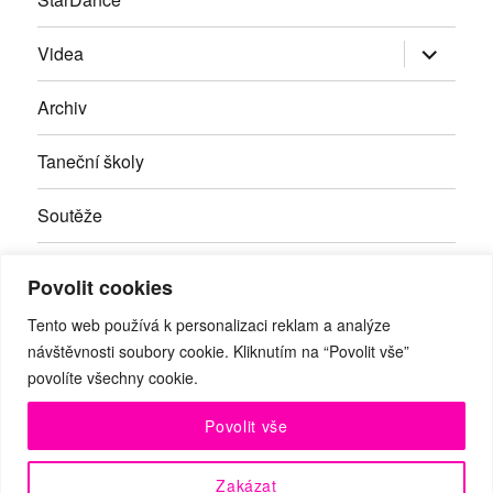
Zobrazit
Videa
podřazen
položky
Archiv
Taneční školy
Soutěže
Inzerce
Povolit cookies
Kontakty
Tento web používá k personalizaci reklam a analýze
návštěvnosti soubory cookie. Kliknutím na “Povolit vše”
povolíte všechny cookie.
Facebook
RSS
Youtube
Povolit vše
© Taneční magazín, z.s. | Branická 69/66, Braník, 147 00 Praha
Zakázat
4 | IČO: 27059821