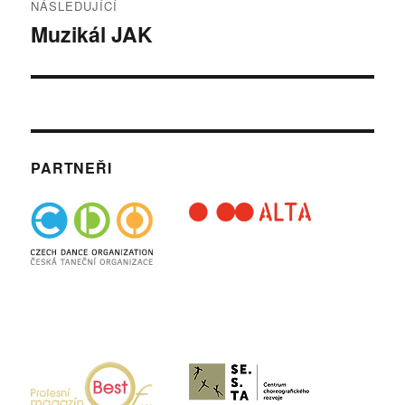
NÁSLEDUJÍCÍ
Muzikál JAK
Následující
příspěvek:
PARTNEŘI