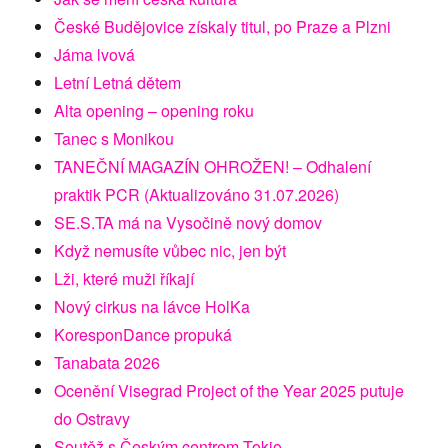
České Budějovice získaly titul, po Praze a Plzni
Jáma lvová
Letní Letná dětem
Alta opening – opening roku
Tanec s Monikou
TANEČNÍ MAGAZÍN OHROŽEN! – Odhalení
praktik PCR (Aktualizováno 31.07.2026)
SE.S.TA má na Vysočině nový domov
Když nemusíte vůbec nic, jen být
Lži, které muži říkají
Nový cirkus na lávce HolKa
KoresponDance propuká
Tanabata 2026
Ocenění Visegrad Project of the Year 2025 putuje
do Ostravy
Soutěž s Českým centrem Tokio