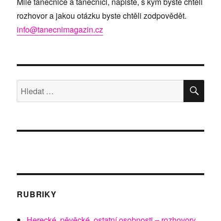
Milé tanečnice a tanečníci, napište, s kým byste chtěli
rozhovor a jakou otázku byste chtěli zodpovědět.
info@tanecnimagazin.cz
HLE
Hledat:
RUBRIKY
Herecké, pěvěcké, ostatní osobnosti – rozhovory