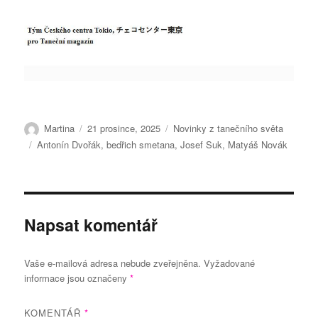
Autor:
Publikováno:
Rubriky:
Martina
21 prosince, 2025
Novinky z tanečního světa
Štítky:
Antonín Dvořák
,
bedřich smetana
,
Josef Suk
,
Matyáš Novák
Napsat komentář
Vaše e-mailová adresa nebude zveřejněna.
Vyžadované
informace jsou označeny
*
KOMENTÁŘ
*