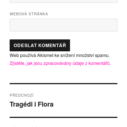
WEBOVÁ STRÁNKA
Web používá Akismet ke snížení množství spamu.
Zjistěte, jak jsou zpracovávány údaje z komentářů.
Navigace
PŘEDCHOZÍ
pro
Tragédi i Flora
Předchozí
příspěvek:
příspěvek