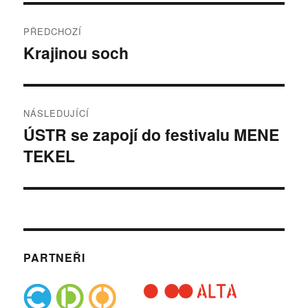
Navigace
PŘEDCHOZÍ
pro
Krajinou soch
Předchozí
příspěvek:
příspěvek
NÁSLEDUJÍCÍ
ÚSTR se zapojí do festivalu MENE
Následující
TEKEL
příspěvek:
PARTNEŘI