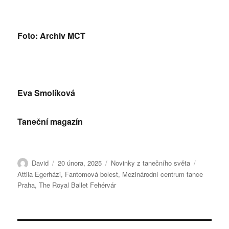
Foto: Archiv MCT
Eva Smolíková
Taneční magazín
Autor:
Publikováno:
Rubriky:
Štítky:
David
20 února, 2025
Novinky z tanečního světa
Attila Egerházi
,
Fantomová bolest
,
Mezinárodní centrum tance
Praha
,
The Royal Ballet Fehérvár