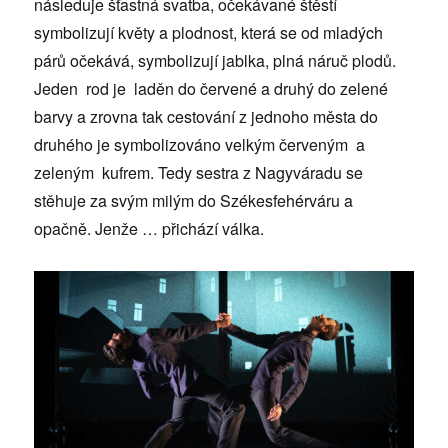
následuje šťastná svatba, očekávané štěstí
symbolizují květy a plodnost, která se od mladých
párů očekává, symbolizují jablka, plná náruč plodů.
Jeden rod je laděn do červené a druhý do zelené
barvy a zrovna tak cestování z jednoho města do
druhého je symbolizováno velkým červeným a
zeleným kufrem. Tedy sestra z Nagyváradu se
stěhuje za svým milým do Székesfehérváru a
opačně. Jenže … přichází válka.