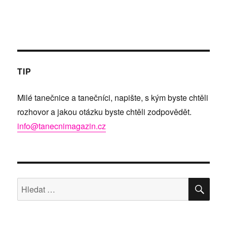
TIP
Milé tanečnice a tanečníci, napište, s kým byste chtěli
rozhovor a jakou otázku byste chtěli zodpovědět.
info@tanecnimagazin.cz
HLE
Hledat: