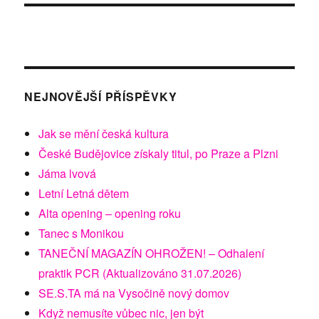
NEJNOVĚJŠÍ PŘÍSPĚVKY
Jak se mění česká kultura
České Budějovice získaly titul, po Praze a Plzni
Jáma lvová
Letní Letná dětem
Alta opening – opening roku
Tanec s Monikou
TANEČNÍ MAGAZÍN OHROŽEN! – Odhalení
praktik PCR (Aktualizováno 31.07.2026)
SE.S.TA má na Vysočině nový domov
Když nemusíte vůbec nic, jen být