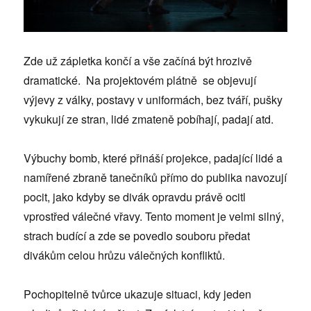
Zde už zápletka končí a vše začíná být hrozivě
dramatické. Na projektovém plátně se objevují
výjevy z války, postavy v uniformách, bez tváří, pušky
vykukují ze stran, lidé zmateně pobíhají, padají atd.
Výbuchy bomb, které přináší projekce, padající lidé a
namířené zbraně tanečníků přímo do publika navozují
pocit, jako kdyby se divák opravdu právě ocitl
vprostřed válečné vřavy. Tento moment je velmi silný,
strach budící a zde se povedlo souboru předat
divákům celou hrůzu válečných konfliktů.
Pochopitelně tvůrce ukazuje situaci, kdy jeden