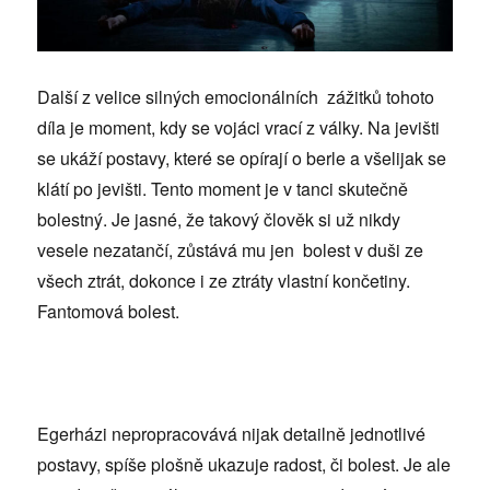
Další z velice silných emocionálních zážitků tohoto
díla je moment, kdy se vojáci vrací z války. Na jevišti
se ukáží postavy, které se opírají o berle a všelijak se
klátí po jevišti. Tento moment je v tanci skutečně
bolestný. Je jasné, že takový člověk si už nikdy
vesele nezatančí, zůstává mu jen bolest v duši ze
všech ztrát, dokonce i ze ztráty vlastní končetiny.
Fantomová bolest.
Egerházi nepropracovává nijak detailně jednotlivé
postavy, spíše plošně ukazuje radost, či bolest. Je ale