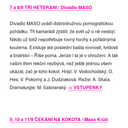
7 a 8/9 TŘI HETERÁNI / Divadlo MASO
Divadlo MASO uvádí dobrodružnou pornografickou
pohádku. Tři kamarádi zjistili, že svět už o ně nestojí.
Nikdo už totiž nepotřebuje rovný hochy s pořádnýma
koulema. Existuje ale poslední bašta rovnosti, tvrdosti
a bratrství – Říše porna. Jenže i ta je v ohrožení. A tak
našim třem rekům nezbývá, než ještě jednou všem
ukázat, zač je toho kokot. Hrají: V. Vodochodský, O.
Hes, V. Pokorný a J. Dudziaková. Režie: A. Skala.
Dramaturgie: M. Satoranský.
-> VSTUPENKY
9, 10 a 11/9 ČEKÁNÍ NA KOKOTA / Maso Krůtí