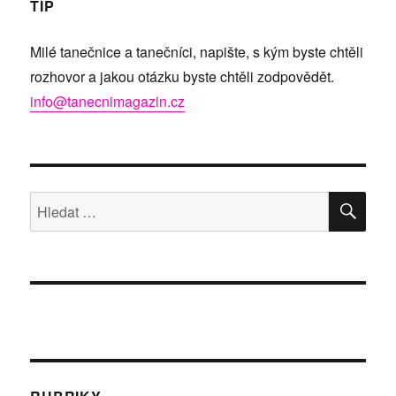
TIP
Milé tanečnice a tanečníci, napište, s kým byste chtěli
rozhovor a jakou otázku byste chtěli zodpovědět.
info@tanecnimagazin.cz
HLE
Hledat: