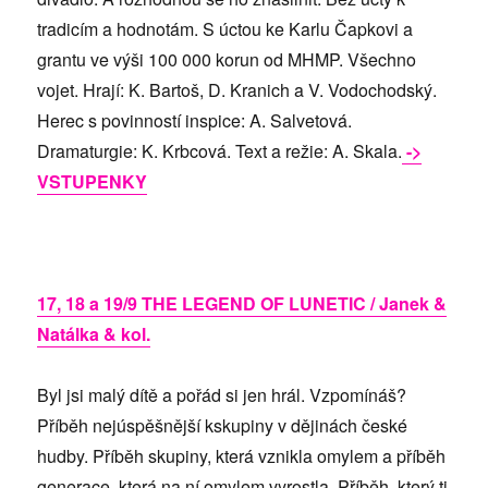
tradicím a hodnotám. S úctou ke Karlu Čapkovi a
grantu ve výši 100 000 korun od MHMP. Všechno
vojet. Hrají: K. Bartoš, D. Kranich a V. Vodochodský.
Herec s povinností inspice: A. Salvetová.
Dramaturgie: K. Krbcová. Text a režie: A. Skala.
->
VSTUPENKY
17, 18 a 19/9 THE LEGEND OF LUNETIC / Janek &
Natálka & kol.
Byl jsi malý dítě a pořád si jen hrál. Vzpomínáš?
Příběh nejúspěšnější kskupiny v dějinách české
hudby. Příběh skupiny, která vznikla omylem a příběh
generace, která na ní omylem vyrostla. Příběh, který ti