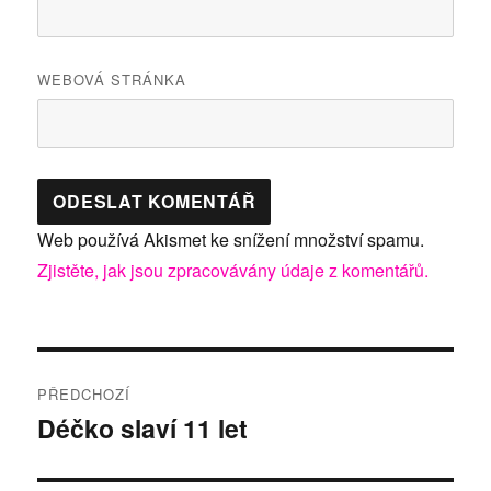
WEBOVÁ STRÁNKA
Web používá Akismet ke snížení množství spamu.
Zjistěte, jak jsou zpracovávány údaje z komentářů.
Navigace
PŘEDCHOZÍ
pro
Déčko slaví 11 let
Předchozí
příspěvek:
příspěvek