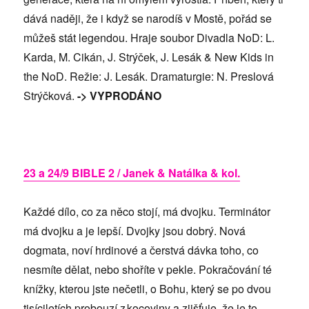
dává naději, že i když se narodíš v Mostě, pořád se
můžeš stát legendou. Hraje soubor Divadla NoD: L.
Karda, M. Cikán, J. Strýček, J. Lesák & New Kids in
the NoD. Režie: J. Lesák. Dramaturgie: N. Preslová
Strýčková.
-> VYPRODÁNO
23 a 24/9 BIBLE 2 / Janek & Natálka & kol.
Každé dílo, co za něco stojí, má dvojku. Terminátor
má dvojku a je lepší. Dvojky jsou dobrý. Nová
dogmata, noví hrdinové a čerstvá dávka toho, co
nesmíte dělat, nebo shoříte v pekle. Pokračování té
knížky, kterou jste nečetli, o Bohu, který se po dvou
tisíciletích probouzí z kocoviny a zjišťuje, že je to