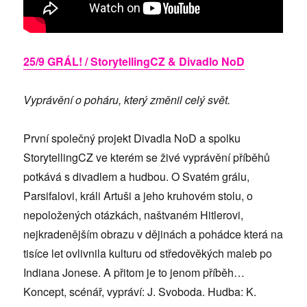
25/9 GRÁL! / StorytellingCZ & Divadlo NoD
Vyprávění o poháru, který změnil celý svět.
První společný projekt Divadla NoD a spolku
StorytellingCZ ve kterém se živé vyprávění příběhů
potkává s divadlem a hudbou. O Svatém grálu,
Parsifalovi, králi Artuši a jeho kruhovém stolu, o
nepoložených otázkách, naštvaném Hitlerovi,
nejkradenějším obrazu v dějinách a pohádce která na
tisíce let ovlivnila kulturu od středověkých maleb po
Indiana Jonese. A přitom je to jenom příběh…
Koncept, scénář, vypráví: J. Svoboda. Hudba: K.