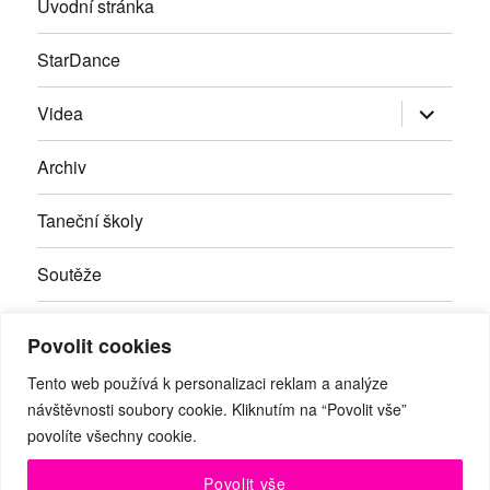
Úvodní stránka
StarDance
Zobrazit
Videa
podřazen
položky
Archiv
Taneční školy
Soutěže
Inzerce
Povolit cookies
Kontakty
Tento web používá k personalizaci reklam a analýze
návštěvnosti soubory cookie. Kliknutím na “Povolit vše”
povolíte všechny cookie.
Facebook
RSS
Youtube
Povolit vše