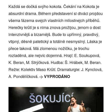
Každá se dočká svýho kokota. Čekání na Kokota je
absurdní drama. Během představení si diváci projdou
všema fázema svejch vlastních milostnejch příběhů.
Herečky krůtí je s nima znova prožijou, jenom o dost
intenzivnějš a bizarnějš. Bude to upřímný, pravdivý,
vtipný, děsně patetický a totálně nesmyslný. Láska je
přece taková. Má zlomenou nožičku, je trochu
rozladěná, ale nejvíc dojemná. Hrají: E. Soukupová,
K. Beran, M. Strýčková. Hudba: Š. Hrábek, M. Beran.
Režie: Kolektiv Maso Krůtí. Dramaturgie: J. Kynclová,
A. Pondělíčková.
-> VYPRODÁNO