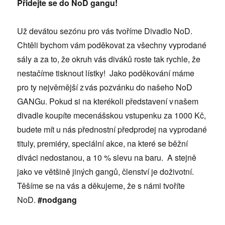
Přidejte se do NoD gangu!
Už devátou sezónu pro vás tvoříme Divadlo NoD.
Chtěli bychom vám poděkovat za všechny vyprodané
sály a za to, že okruh vás diváků roste tak rychle, že
nestačíme tisknout lístky! Jako poděkování máme
pro ty nejvěrnější z vás pozvánku do našeho NoD
GANGu. Pokud si na kterékoli představení v našem
divadle koupíte mecenášskou vstupenku za 1000 Kč,
budete mít u nás přednostní předprodej na vyprodané
tituly, premiéry, speciální akce, na které se běžní
diváci nedostanou, a 10 % slevu na baru. A stejně
jako ve většině jiných gangů, členství je doživotní.
Těšíme se na vás a děkujeme, že s námi tvoříte
NoD.
#nodgang