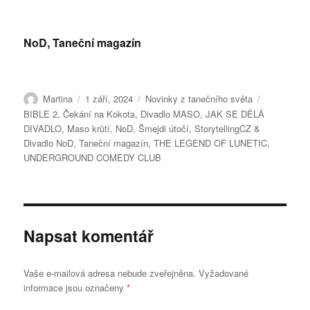
NoD, Taneční magazín
Autor:
Publikováno:
Rubriky:
Štítky:
Martina
1 září, 2024
Novinky z tanečního světa
BIBLE 2
,
Čekání na Kokota
,
Divadlo MASO
,
JAK SE DĚLÁ
DIVADLO
,
Maso krůtí
,
NoD
,
Šmejdi útočí
,
StorytellingCZ &
Divadlo NoD
,
Taneční magazín
,
THE LEGEND OF LUNETIC
,
UNDERGROUND COMEDY CLUB
Napsat komentář
Vaše e-mailová adresa nebude zveřejněna.
Vyžadované
informace jsou označeny
*