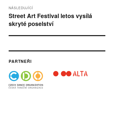
NÁSLEDUJÍCÍ
Street Art Festival letos vysílá
Následující
skryté poselství
příspěvek:
PARTNEŘI