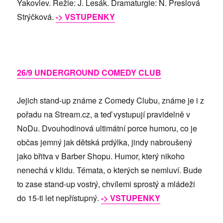
Yakovlev. Režie: J. Lesák. Dramaturgie: N. Preslová
Strýčková.
-> VSTUPENKY
26/9 UNDERGROUND COMEDY CLUB
Jejich stand-up známe z Comedy Clubu, známe je i z
pořadu na Stream.cz, a teď vystupují pravidelně v
NoDu. Dvouhodinová ultimátní porce humoru, co je
občas jemný jak dětská prdýlka, jindy nabroušený
jako břitva v Barber Shopu. Humor, který nikoho
nenechá v klidu. Témata, o kterých se nemluví. Bude
to zase stand-up vostrý, chvílemi sprostý a mládeži
do 15-ti let nepřístupný.
-> VSTUPENKY