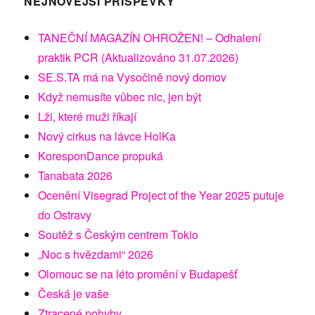
NEJNOVĚJŠÍ PŘÍSPĚVKY
TANEČNÍ MAGAZÍN OHROŽEN! – Odhalení
praktik PCR (Aktualizováno 31.07.2026)
SE.S.TA má na Vysočině nový domov
Když nemusíte vůbec nic, jen být
Lži, které muži říkají
Nový cirkus na lávce HolKa
KoresponDance propuká
Tanabata 2026
Ocenění Visegrad Project of the Year 2025 putuje
do Ostravy
Soutěž s Českým centrem Tokio
„Noc s hvězdami“ 2026
Olomouc se na léto promění v Budapešť
Česká je vaše
Ztracené pohyby