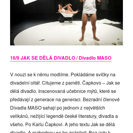
16/9 JAK SE DĚLÁ DIVADLO / Divadlo MASO
V nouzi se k němu modlíme. Pokládáme svíčky na
divadelní oltář. Citujeme z paměti. Čapkovo – Jak se
dělá divadlo. Inscenovaná učebnice mýtů, které se
předávají z generace na generaci. Bezradní členové
Divadla MASO sahají po jednom z největších
velikánů, nežijící legendě české literatury, divadla a
všeho. Po Karlu Čapkovi. A jeho textu Jak se dělá
divadlo. A rozhodnou se ho znásilnit. Bez úcty k