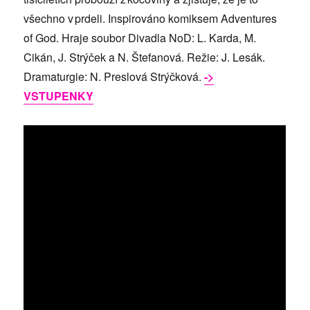
všechno v prdeli. Inspirováno komiksem Adventures
of God. Hraje soubor Divadla NoD: L. Karda, M.
Cikán, J. Strýček a N. Štefanová. Režie: J. Lesák.
Dramaturgie: N. Preslová Strýčková.
->
VSTUPENKY