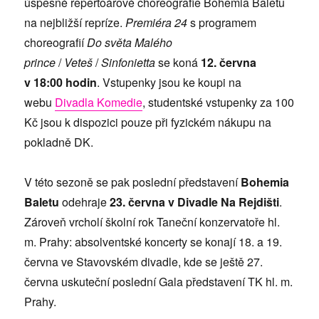
úspěšné repertoárové choreografie Bohemia Baletu
na nejbližší repríze.
Premiéra 24
s programem
choreografií
Do světa Malého
prince
/
Veteš
/
Sinfonietta
se koná
12. června
v 18:00 hodin
. Vstupenky jsou ke koupi na
webu
Divadla Komedie
, studentské vstupenky za 100
Kč jsou k dispozici pouze při fyzickém nákupu na
pokladně DK.
V této sezoně se pak poslední představení
Bohemia
Baletu
odehraje
23. června v Divadle Na Rejdišti
.
Zároveň vrcholí školní rok Taneční konzervatoře hl.
m. Prahy: absolventské koncerty se konají 18. a 19.
června ve Stavovském divadle, kde se ještě 27.
června uskuteční poslední Gala představení TK hl. m.
Prahy.