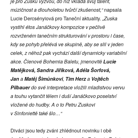
je pro Zusku výzvou, do níž vkládá svůj talent,
múzičnost a dlouholetou tvůrčí zkušenost,“
napsala
Lucie Dercsényiová pro Taneční aktuality.
„Zuska
vystihl étos Janáčkovy kompozice v pečlivě
rozvrženém tanečním strukturování v prostoru i čase,
kdy se pohyb přelévá ve skupině, aby se slil v jeden
celek, z něhož pak vychází další dynamicky variabilní
akce. Členové Bohemia Baletu, jmenovitě
Lucie
Matějková, Sandra Jiříková, Adéla Šorfová,
Jan
a
Matěj Šimůnkovi
,
Tim Herz
a
Vojtěch
Pilbauer
do své interpretace vložili mladistvou vervu
a touhu vytančit tělem i duší Janáčkovo poselství
vložené do hudby. A o to Petru Zuskovi
v Sinfoniettě také šlo…“
Diváci jsou tedy zváni zhlédnout novinku i obě