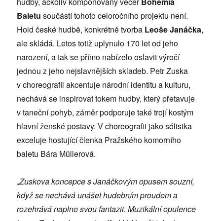
hudby, ačkoliv komponovaný večer
Bohemia
Baletu
součástí tohoto celoročního projektu není.
Hold české hudbě, konkrétně tvorba
Leoše Janáčka
,
ale skládá. Letos totiž uplynulo 170 let od jeho
narození, a tak se přímo nabízelo oslavit výročí
jednou z jeho nejslavnějších skladeb. Petr Zuska
v choreografii akcentuje národní identitu a kulturu,
nechává se inspirovat tokem hudby, který přetavuje
v taneční pohyb, záměr podporuje také trojí kostým
hlavní ženské postavy. V choreografii jako sólistka
exceluje hostující členka Pražského komorního
baletu Bára Müllerová.
„Zuskova koncepce s Janáčkovým opusem souzní,
když se nechává unášet hudebním proudem a
rozehrává naplno svou fantazii. Muzikální opulence