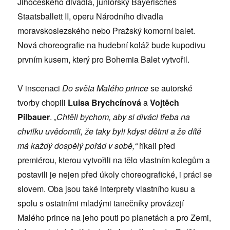
Jihočeského divadla, juniorský Bayerisches
Staatsballett II, operu Národního divadla
moravskoslezského nebo Pražský komorní balet.
Nová choreografie na hudební koláž bude kupodivu
prvním kusem, který pro Bohemia Balet vytvořil.
V inscenaci
Do světa Malého prince
se autorské
tvorby chopili
Luisa Brychcínová
a
Vojtěch
Pilbauer
.
„Chtěli bychom, aby si diváci třeba na
chvilku uvědomili, že taky byli kdysi dětmi a že dítě
má každý dospělý pořád v sobě,“
říkali před
premiérou, kterou vytvořili na tělo vlastním kolegům a
postavili je nejen před úkoly choreografické, i práci se
slovem. Oba jsou také interprety vlastního kusu a
spolu s ostatními mladými tanečníky provázejí
Malého prince na jeho pouti po planetách a pro Zemi,