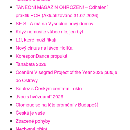
TANEČNÍ MAGAZÍN OHROŽEN! – Odhalení
praktik PCR (Aktualizováno 31.07.2026)
SE.S.TA má na Vysočině nový domov
Když nemusíte vůbec nic, jen být
Lži, které muži říkají
Nový cirkus na lávce HolKa
KoresponDance propuká
Tanabata 2026
Ocenění Visegrad Project of the Year 2025 putuje
do Ostravy
Soutěž s Českým centrem Tokio
„Noc s hvězdami“ 2026
Olomouc se na léto promění v Budapešť
Česká je vaše
Ztracené pohyby
Nezbytná přání