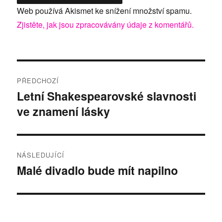
Web používá Akismet ke snížení množství spamu.
Zjistěte, jak jsou zpracovávány údaje z komentářů.
Navigace
PŘEDCHOZÍ
pro
Letní Shakespearovské slavnosti
Předchozí
ve znamení lásky
příspěvek:
příspěvek
NÁSLEDUJÍCÍ
Malé divadlo bude mít napilno
Následující
příspěvek: