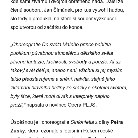
kde sami ztvárňují dvojroli obratného hada. Další ze
členů souboru, Jan Šimůnek, pro kus vytvořil hudbu,
šlo tedy o produkci, na které si soubor vyzkoušel
spolutvorbu od začátku do konce.
„Choreografie Do světa Malého prince pohltila
publikum půvabnou atmosférou dětského světa
plného fantazie, křehkosti, svobody a poezie. Ať už
takový svět dětí je, anebo není, všichni si jej myslím
takto představujeme a snění, naivita, stejně jako
zklamání hlavního hrdiny ze srážky s okolním světem,
byly fáze, které mohl divák s interprety naplno
prožít,“
napsala o novince Opera PLUS.
Úspěšnou je i choreografie
Sinfonietta
z dílny
Petra
Zusky
, která rezonuje s letošním Rokem české