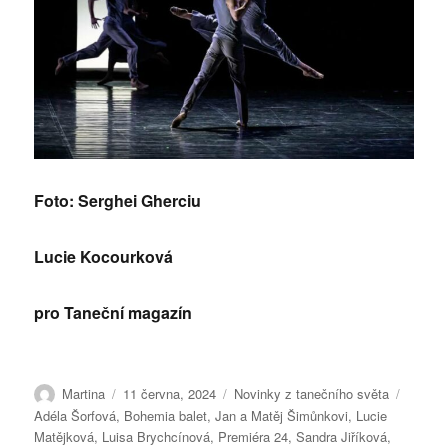
Foto: Serghei Gherciu
Lucie Kocourková
pro Taneční magazín
Autor:
Publikováno:
Rubriky:
Štítky:
Martina
11 června, 2024
Novinky z tanečního světa
Adéla Šorfová
,
Bohemia balet
,
Jan a Matěj Šimůnkovi
,
Lucie
Matějková
,
Luisa Brychcínová
,
Premiéra 24
,
Sandra Jiříková
,