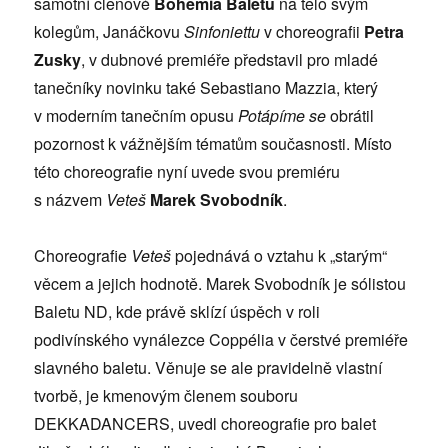
samotní členové
Bohemia Baletu
na tělo svým
kolegům, Janáčkovu
Sinfoniettu
v choreografii
Petra
Zusky
, v dubnové premiéře představil pro mladé
tanečníky novinku také Sebastiano Mazzia, který
v moderním tanečním opusu
Potápíme se
obrátil
pozornost k vážnějším tématům současnosti. Místo
této choreografie nyní uvede svou premiéru
s názvem
Veteš
Marek Svobodník
.
Choreografie
Veteš
pojednává o vztahu k „starým“
věcem a jejich hodnotě. Marek Svobodník je sólistou
Baletu ND, kde právě sklízí úspěch v roli
podivínského vynálezce Coppélia v čerstvé premiéře
slavného baletu. Věnuje se ale pravidelně vlastní
tvorbě, je kmenovým členem souboru
DEKKADANCERS, uvedl choreografie pro balet