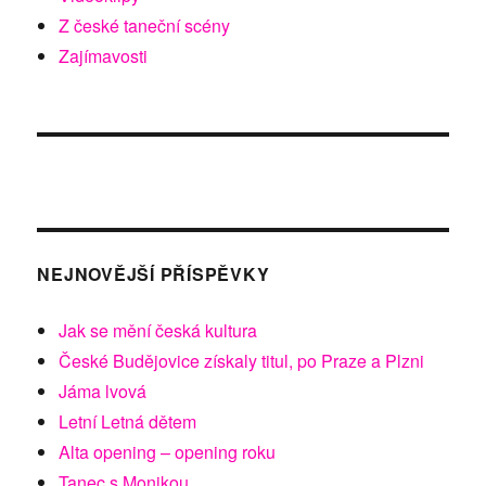
Z české taneční scény
Zajímavosti
NEJNOVĚJŠÍ PŘÍSPĚVKY
Jak se mění česká kultura
České Budějovice získaly titul, po Praze a Plzni
Jáma lvová
Letní Letná dětem
Alta opening – opening roku
Tanec s Monikou