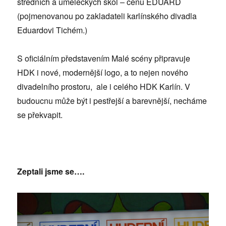
středních a uměleckých škol – cenu EDUARD
(pojmenovanou po zakladateli karlínského divadla
Eduardovi Tichém.)
S oficiálním představením Malé scény připravuje
HDK i nové, modernější logo, a to nejen nového
divadelního prostoru, ale i celého HDK Karlín. V
budoucnu může být i pestřejší a barevnější, necháme
se překvapit.
Zeptali jsme se….