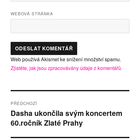
WEBOVÁ STRÁNKA
Web používá Akismet ke snížení množství spamu.
Zjistěte, jak jsou zpracovávány údaje z komentářů.
Navigace
PŘEDCHOZÍ
pro
Dasha ukončila svým koncertem
Předchozí
60.ročník Zlaté Prahy
příspěvek:
příspěvek