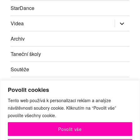
StarDance
Zobrazit
Videa
podřazen
položky
Archiv
Taneční školy
Soutěže
Inzerce
Povolit cookies
Kontakty
Tento web používá k personalizaci reklam a analýze
návštěvnosti soubory cookie. Kliknutím na “Povolit vše”
povolíte všechny cookie.
Facebook
RSS
Youtube
Povolit vše
© Taneční magazín, z.s. | Branická 69/66, Braník, 147 00 Praha