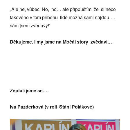
„Ale ne, vůbec! No, no… ale připouštím, že si něco
takového v tom příběhu lidé možná sami najdou….
sám jsem zvědavý!“
Děkujeme. I my jsme na Močál story zvědaví…
Zeptali jsme se….
Iva Pazderková (v roli Stáni Polákové)