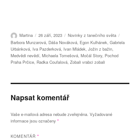
Autor:
Publikováno:
Rubriky:
Štítky:
Martina
26 září, 2023
Novinky z tanečního světa
Barbora Munzarová
,
Dáša Nováková
,
Egon Kulhánek
,
Gabriela
Urbánková
,
Iva Pazderková
,
Ivan Mládek
,
Jožin z bažin
,
Medvědi nevědí
,
Michaela Tomešová
,
Močál Story
,
Pochod
Praha Prčice
,
Radka Coufalová
,
Zobali vrabci zobali
Napsat komentář
Vaše e-mailová adresa nebude zveřejněna.
Vyžadované
informace jsou označeny
*
KOMENTÁŘ
*