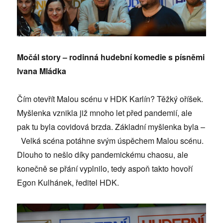
Močál story – rodinná hudební komedie s písněmi
Ivana Mládka
Čím otevřít Malou scénu v HDK Karlín? Těžký oříšek.
Myšlenka vznikla již mnoho let před pandemií, ale
pak tu byla covidová brzda. Základní myšlenka byla –
Velká scéna potáhne svým úspěchem Malou scénu.
Dlouho to nešlo díky pandemickému chaosu, ale
konečně se přání vyplnilo, tedy aspoň takto hovoří
Egon Kulhánek, ředitel HDK.