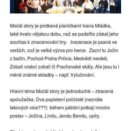
Močál story je protkaná písničkami Ivana Mládka,
také trvalo nějakou dobu, než se podařilo získat jeho
souhlas k zinscenování hry. Inscenace je psaná ve
verších, což je velká výzva pro herce. Zazní tu Jožin
z bažin, Pochod Praha Prčice, Medvědi nevědí,
Zobali vrabci zobali či Prachovské skály. Ale jsou tu i
méně známé skladby – např. Vylučování.
Hlavní téma Močál story je jednoduché – ztracená
spolužačka. Dva popletení policisté (neznáte
takových více???) během pátrání potkají mnoho
postav – Jožina, Lindu, Jendu Bendu, upíry.