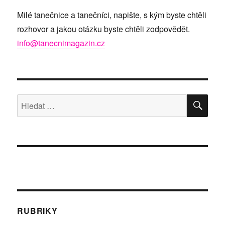
Milé tanečnice a tanečníci, napište, s kým byste chtěli
rozhovor a jakou otázku byste chtěli zodpovědět.
info@tanecnimagazin.cz
HLE
Hledat:
RUBRIKY