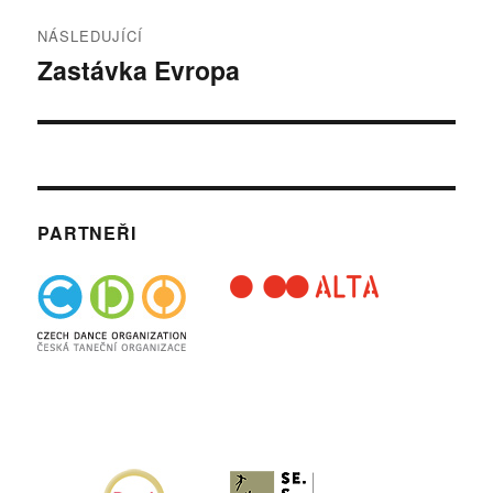
NÁSLEDUJÍCÍ
Zastávka Evropa
Následující
příspěvek:
PARTNEŘI