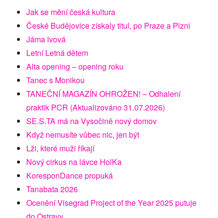
Jak se mění česká kultura
České Budějovice získaly titul, po Praze a Plzni
Jáma lvová
Letní Letná dětem
Alta opening – opening roku
Tanec s Monikou
TANEČNÍ MAGAZÍN OHROŽEN! – Odhalení
praktik PCR (Aktualizováno 31.07.2026)
SE.S.TA má na Vysočině nový domov
Když nemusíte vůbec nic, jen být
Lži, které muži říkají
Nový cirkus na lávce HolKa
KoresponDance propuká
Tanabata 2026
Ocenění Visegrad Project of the Year 2025 putuje
do Ostravy