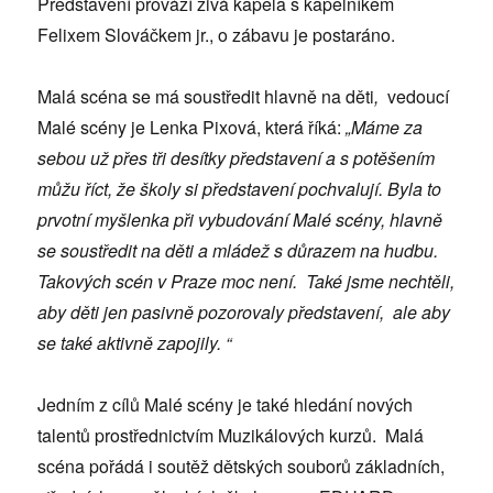
Představení provází živá kapela s kapelníkem
Felixem Slováčkem jr., o zábavu je postaráno.
Malá scéna se má soustředit hlavně na děti
,
vedoucí
Malé scény je Lenka Pixová, která říká:
„Máme za
sebou už přes tři desítky představení a s potěšením
můžu říct, že školy si představení pochvalují. Byla to
prvotní myšlenka při vybudování Malé scény, hlavně
se soustředit na děti a mládež s důrazem na hudbu.
Takových scén v Praze moc není. Také jsme nechtěli,
aby děti jen pasivně pozorovaly představení, ale aby
se také aktivně zapojily. “
Jedním z cílů Malé scény je také hledání nových
talentů prostřednictvím Muzikálových kurzů. Malá
scéna pořádá i soutěž dětských souborů základních,