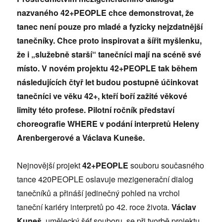
nazvaného 42+PEOPLE chce demonstrovat, že
tanec není pouze pro mladé a fyzicky nejzdatnější
tanečníky. Chce proto inspirovat a šířit myšlenku,
že i „služebně starší“ tanečníci mají na scéně své
místo. V novém projektu 42+PEOPLE tak během
následujících čtyř let budou postupně účinkovat
tanečníci ve věku 42+, kteří boří zažité věkové
limity této profese. Pilotní ročník představí
choreografie
WHERE v podání interpretů Heleny
Arenbergerové a Václava Kuneše.
Nejnovější projekt
42+PEOPLE
souboru současného
tance 420PEOPLE oslavuje mezigenerační dialog
tanečníků a přináší jedinečný pohled na vrchol
taneční kariéry interpretů po 42. roce života.
Václav
Kuneš
, umělecký šéf souboru, se při tvorbě projektu