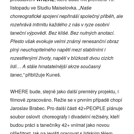
listopadu ve Studiu Maiselovka.
„Naše
choreografické spojení nepřináší společný příběh, ale
rozehrává intimitu každého z nás v ryze osobní
taneční výpovědi. Bez klišé. Bez nutných anotací.
Přesto však evokuje velmi známý renesanční obraz
plný neuchopitelného napětí mezi stabilními i
rozestřenými životy, napětí v blízkosti dvou cizích
lidí… A stále hmatatelnější skrze současný
tanec,”
přibližuje Kuneš.
WHERE bude, stejně jako další premiéry projektu, i
filmově zpracováno. Režie se v prvním případě chopí
Jaroslav Brabec. Pro další části 42+PEOPLE plánuje
soubor oslovit choreografy i divadelní režiséry, kteří
budou práci s tanečníky 42+ vnímat jako novou
příležitost, jak na jevišti pracovat s lidským tělem.