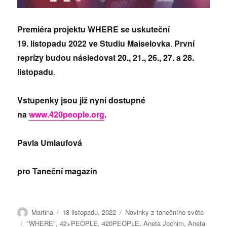
Premiéra projektu WHERE se uskuteční
19. listopadu 2022 ve Studiu Maiselovka
.
První
reprízy budou následovat
20., 21., 26., 27. a 28.
listopadu
.
Vstupenky jsou již nyní dostupné
na
www.420people.org
.
Pavla Umlaufová
pro Taneční magazín
Autor:
Publikováno:
Rubriky:
Martina
18 listopadu, 2022
Novinky z tanečního světa
Štítky:
"WHERE"
,
42+PEOPLE
,
420PEOPLE
,
Aneta Jochim
,
Aneta