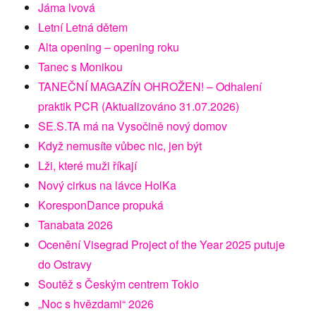
Jáma lvová
Letní Letná dětem
Alta opening – opening roku
Tanec s Monikou
TANEČNÍ MAGAZÍN OHROŽEN! – Odhalení
praktik PCR (Aktualizováno 31.07.2026)
SE.S.TA má na Vysočině nový domov
Když nemusíte vůbec nic, jen být
Lži, které muži říkají
Nový cirkus na lávce HolKa
KoresponDance propuká
Tanabata 2026
Ocenění Visegrad Project of the Year 2025 putuje
do Ostravy
Soutěž s Českým centrem Tokio
„Noc s hvězdami“ 2026