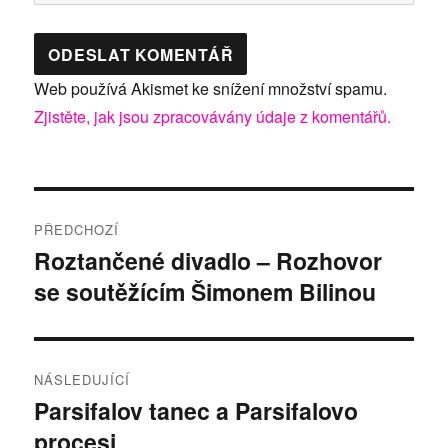
Web používá Akismet ke snížení množství spamu.
Zjistěte, jak jsou zpracovávány údaje z komentářů.
Navigace
PŘEDCHOZÍ
pro
Roztančené divadlo – Rozhovor
Předchozí
se soutěžícím Šimonem Bilinou
příspěvek:
příspěvek
NÁSLEDUJÍCÍ
Parsifalov tanec a Parsifalovo
Následující
procesi
příspěvek: