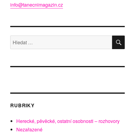
info@tanecnimagazin.cz
HLE
Hledat:
RUBRIKY
Herecké, pěvěcké, ostatní osobnosti – rozhovory
Nezařazené