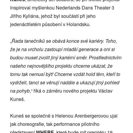
inspiroval myšlenkou Nederlands Dans Theater 3
Jiřího Kyliána, jehož byl součástí při jeho
jedenáctiletém působení v Holandsku.
„
Řada tanečníků se obává konce své kariéry. Toho,
že je na vrcholu zastoupí mladší generace a oni si
budou muset zvolit jiný kariérní směr. Prostřednictvím
našeho nejnovějšího projektu chceme ukázat, že
tomu tak nemusí být! Chceme vzdát hold těm, kteří to
vydrželi, tanci se věnují nadále a ukazují jiný pohled
na pohyb
,“ říká o záměru nového projektu Václav
Kuneš.
Kuneš se společně s Helenou Arenbergerovou ujal
jak choreografie, tak performance pilotního
představení
WHERE
, které bude mít premiéru 19.