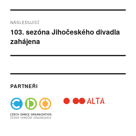
příspěvek:
příspěvek
NÁSLEDUJÍCÍ
103. sezóna Jihočeského divadla
Následující
zahájena
příspěvek:
PARTNEŘI