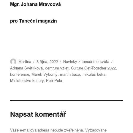
Mgr. Johana Mravcová
pro Taneční magazín
Autor:
Publikováno:
Rubriky:
Štítky:
Martina
8 října, 2022
Novinky z tanečního světa
Adriana Světlíková
,
centrum vzlet
,
Culture Get-Together 2022
,
konference
,
Marek Výborný
,
martin baxa
,
mikuláš beka
,
Ministerstvo kultury
,
Petr Pola
Napsat komentář
Vaše e-mailová adresa nebude zveřejněna.
Vyžadované