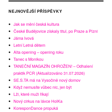
NEJNOVĚJŠÍ PŘÍSPĚVKY
Jak se mění česká kultura
České Budějovice získaly titul, po Praze a Plzni
Jáma lvová
Letní Letná dětem
Alta opening – opening roku
Tanec s Monikou
TANEČNÍ MAGAZÍN OHROŽEN! – Odhalení
praktik PCR (Aktualizováno 31.07.2026)
SE.S.TA má na Vysočině nový domov
Když nemusíte vůbec nic, jen být
Lži, které muži říkají
Nový cirkus na lávce HolKa
KoresponDance propuká