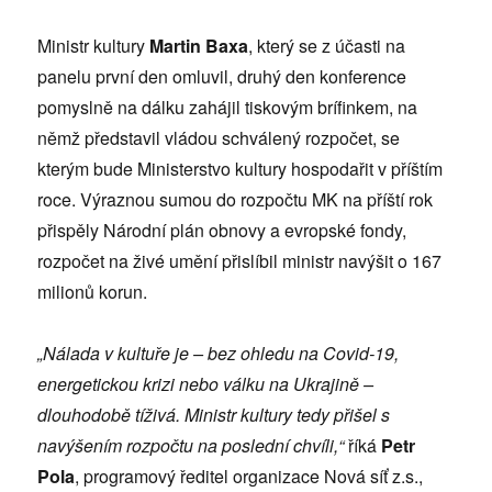
Ministr kultury
Martin Baxa
, který se z účasti na
panelu první den omluvil, druhý den konference
pomyslně na dálku zahájil tiskovým brífinkem, na
němž představil vládou schválený rozpočet, se
kterým bude Ministerstvo kultury hospodařit v příštím
roce. Výraznou sumou do rozpočtu MK na příští rok
přispěly Národní plán obnovy a evropské fondy,
rozpočet na živé umění přislíbil ministr navýšit o 167
milionů korun.
„Nálada v kultuře je – bez ohledu na Covid-19,
energetickou krizi nebo válku na Ukrajině –
dlouhodobě tíživá. Ministr kultury tedy přišel s
navýšením rozpočtu na poslední chvíli,“
říká
Petr
Pola
, programový ředitel organizace Nová síť z.s.,