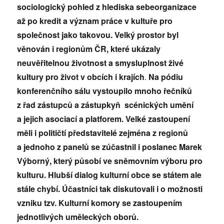
sociologický pohled z hlediska sebeorganizace
až po kredit a význam práce v kultuře pro
společnost jako takovou. Velký prostor byl
věnován i regionům ČR, které ukázaly
neuvěřitelnou životnost a smysluplnost živé
kultury pro život v obcích i krajích
.
Na pódiu
konferenčního sálu vystoupilo mnoho řečníků
z řad zástupců
a zástupkyň
scénických umění
a
jejich asociací a platforem.
Velké zastoupení
měli i političtí představitelé zejména z regionů
a
jednoho z panelů
se
zúčastnil
i
poslanec Marek
Výborný, který působí ve sněmovním výboru pro
kulturu. Hlubší dialog kulturní obce se státem ale
stále chybí.
Účastníci tak diskutovali i o možnosti
vzniku tzv. Kulturní komory se zastoupením
jednotlivých uměleckých oborů.