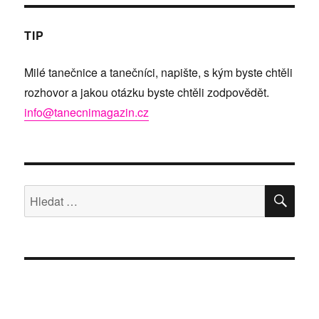
TIP
Milé tanečnice a tanečníci, napište, s kým byste chtěli
rozhovor a jakou otázku byste chtěli zodpovědět.
info@tanecnimagazin.cz
HLE
Hledat: