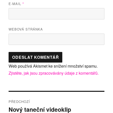
E-MAIL
*
WEBOVÁ STRÁNKA
Web používá Akismet ke snížení množství spamu.
Zjistěte, jak jsou zpracovávány údaje z komentářů.
Navigace
PŘEDCHOZÍ
pro
Nový taneční videoklip
Předchozí