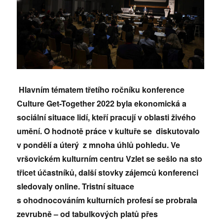
Hlavním tématem třetího ročníku konference
Culture Get-Together 2022 byla ekonomická a
sociální situace lidí, kteří pracují v
oblasti živého
umění
. O hodnotě práce v kultuře
se
diskutovalo
v pondělí a úterý
z mnoha úhlů pohledu. V
e
vršovickém kulturním centru Vzlet
se sešlo
na sto
třicet
účastníků, další stovky zájemců konferenci
sledovaly online. Tristní situace
s ohodnocováním kulturních profesí se probrala
zevrubně – od tabulkových platů přes