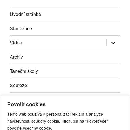
Úvodní stránka
StarDance
Zobrazit
Videa
podřazen
položky
Archiv
Taneční školy
Soutěže
Inzerce
Povolit cookies
Kontakty
Tento web používá k personalizaci reklam a analýze
návštěvnosti soubory cookie. Kliknutím na “Povolit vše”
povolíte všechny cookie.