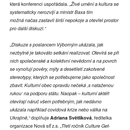
která konferenci uspořádala
. „Živé umění a kultura se
systematicky nerozvíjí a ministr Baxa tím
možná načas zastavil širší nepokoje a otevřel prostor
pro další diskuzi.“
„Diskuze s poslancem Výborným ukázala, jak
nezbytné je takováto setkání realizovat. Otevírá se při
nich společenské a kolektivní nevědomí a na povrch
se vynořují pověry, mýty a desetiletí zakotvené
stereotypy, kterých se potřebujeme jako společnost
zbavit. Kulturní obec opravdu nečeká ‚s nataženou
rukou‘ na podporu státu. Naopak – kulturní aktéři
otevírají náruč všem potřebným, jak nedávno
ukázala
například
covidová krize nebo válka na
Ukrajině,“
doplňuje
Adriana Světlíková
, ředitelka
organizace Nová síť z.s.
„Třetí ročník Culture Get-