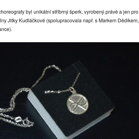
horeografy byl unikátní stříbrný šperk, vyrobený právě a jen pro
z dílny Jitky Kudláčkové (spolupracovala např. s Markem Dědíkem,
nce).