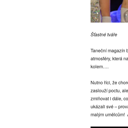
Šťastné tváře
Taneční magazín b
atmosféry, která n
kolem….
Nutno říci, že cho
zaslouží poctu, al
zmiňovat i dále, co
ukázali své – pro
malým umělcům! Al