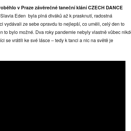
proběhlo v Praze závěrečné taneční klání CZECH DANCE
Slavia Eden byla plná diváků až k prasknutí, radostná
ci vydávali ze sebe opravdu to nejlepší, co uměli, celý den to
jen to bylo možné. Dva roky pandemie nebyly vlastně vůbec nikd
íci se vrátili ke své lásce – tedy k tanci a nic na světě je