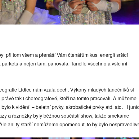
yl při tom všem a přenáší Vám čtenářům kus energií sršící
a parketu a nejen tam, panovala. Tančilo všechno a všichni
reografie Lidice nám vzala dech. Výkony mladých tanečníků si
e právě tak i choreografové, kteří na tomto pracovali. A můžeme
 bylo k vidění – baletní prvky, akrobatické prvky atd. atd. I junio
vazy a roznožky byly běžnou součástí show, takže smekáme
e ani ty starší nemůžeme opomenout, to by bylo nespravedliv