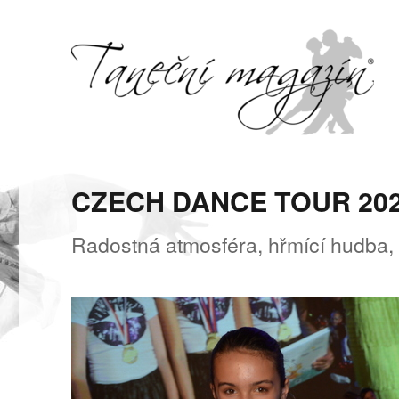
Svět tance, pohybu a hudby
Taneční magazín
CZECH DANCE TOUR 20
Radostná atmosféra, hřmící hudba,