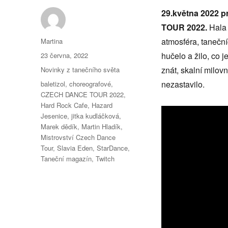
29.května 2022 
TOUR 2022.
Hala 
Autor:
atmosféra, taneční
Martina
Publikováno:
hučelo a žilo, co 
23 června, 2022
Rubriky:
znát, skalní milovn
Novinky z tanečního světa
Štítky:
nezastavilo.
baletizol
,
choreografové
,
CZECH DANCE TOUR 2022
,
Hard Rock Cafe
,
Hazard
Jesenice
,
jitka kudláčková
,
Marek dědík
,
Martin Hladík
,
Mistrovství Czech Dance
Tour
,
Slavia Eden
,
StarDance
,
Taneční magazín
,
Twitch