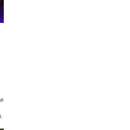
ři
é.