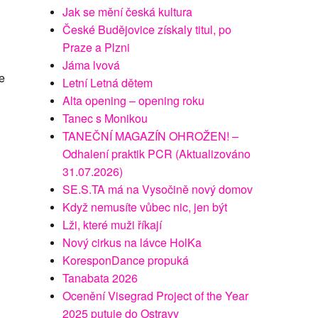
Jak se mění česká kultura
České Budějovice získaly titul, po
Praze a Plzni
Jáma lvová
e
Letní Letná dětem
Alta opening – opening roku
Tanec s Monikou
TANEČNÍ MAGAZÍN OHROŽEN! –
Odhalení praktik PCR (Aktualizováno
31.07.2026)
SE.S.TA má na Vysočině nový domov
Když nemusíte vůbec nic, jen být
Lži, které muži říkají
Nový cirkus na lávce HolKa
KoresponDance propuká
Tanabata 2026
Ocenění Visegrad Project of the Year
2025 putuje do Ostravy