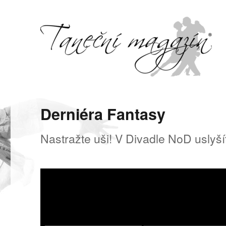
Svět tance, pohybu a hudby
Taneční magazín
Derniéra Fantasy
Nastražte uši! V Divadle NoD uslyší