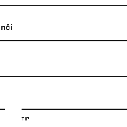
ančí
TIP