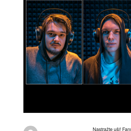
Nastražte uši! Fan