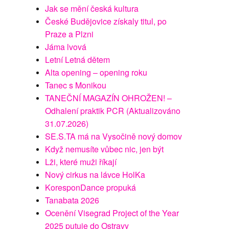
Jak se mění česká kultura
České Budějovice získaly titul, po
Praze a Plzni
Jáma lvová
Letní Letná dětem
Alta opening – opening roku
Tanec s Monikou
TANEČNÍ MAGAZÍN OHROŽEN! –
Odhalení praktik PCR (Aktualizováno
31.07.2026)
SE.S.TA má na Vysočině nový domov
Když nemusíte vůbec nic, jen být
Lži, které muži říkají
Nový cirkus na lávce HolKa
KoresponDance propuká
Tanabata 2026
Ocenění Visegrad Project of the Year
2025 putuje do Ostravy