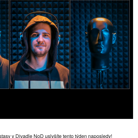
stasy v Divadle NoD uslyšíte tento týden naposledy!