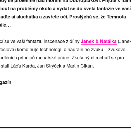
edy se proletíme nad mořem na Dobroptákovi. Přijďte k nám
out na problémy okolo a vydat se do světa fantazie ve vaší
saďte si sluchátka a zavřete oči. Proslýchá se, že Temnota
síle…
í se ve vaší fantazii. Inscenace z dílny
Janek & Natálka
(Jane
reslová) kombinuje technologii binaurálního zvuku – zvukové
 tradičních principů ruchařské práce. Zkušenými ruchaři se pro
stali Láďa Karda, Jan Strýček a Martin Cikán.
gazín