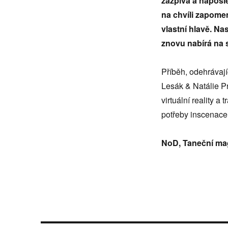
zazpívá a naposl
na chvíli zapomen
vlastní hlavě. Na
znovu nabírá na 
Příběh, odehrávajíc
Lesák & Natálie P
virtuální reality a
potřeby inscenace 
NoD, Taneční ma