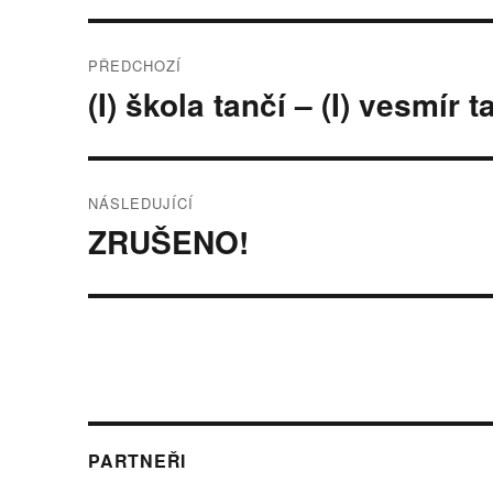
Navigace
PŘEDCHOZÍ
pro
(I) škola tančí – (I) vesmír t
Předchozí
příspěvek:
příspěvek
NÁSLEDUJÍCÍ
ZRUŠENO!
Následující
příspěvek:
PARTNEŘI