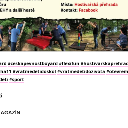
ard
#ceskapevnostboyard
#flexifun
#hostivarskaprehra
aha11
#vratmedetidoskol
#vratmedetidozivota
#otevre
deti
#sport
á
MAGAZÍN