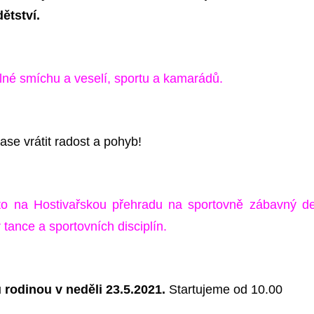
ětství.
lné smíchu a veselí, sportu a kamarádů.
se vrátit radost a pohyb!
o na Hostivařskou přehradu na sportovně zábavný d
 tance a sportovních disciplín.
u rodinou v n
e
děli 23.5.2021.
Startujeme od 10.00