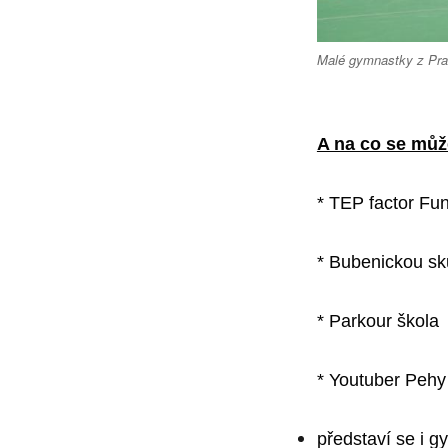
Malé gymnastky z Pra
A na co se může
* TEP factor Fu
* Bubenickou s
* Parkour škola
* Youtuber Pehy
představí se i 