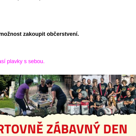
možnost zakoupit občerstvení.
sí plavky s sebou.