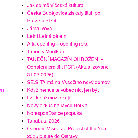
Jak se mění česká kultura
České Budějovice získaly titul, po
Praze a Plzni
Jáma lvová
Letní Letná dětem
Alta opening – opening roku
Tanec s Monikou
TANEČNÍ MAGAZÍN OHROŽEN! –
Odhalení praktik PCR (Aktualizováno
31.07.2026)
SE.S.TA má na Vysočině nový domov
Když nemusíte vůbec nic, jen být
en
Lži, které muži říkají
Nový cirkus na lávce HolKa
KoresponDance propuká
Tanabata 2026
Ocenění Visegrad Project of the Year
2025 putuje do Ostravy