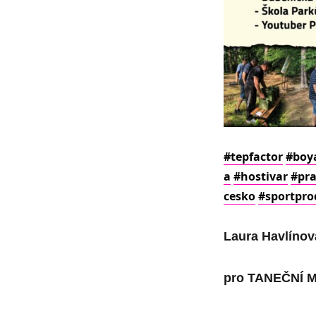
#tepfactor
#boy
a
#hostivar
#pr
cesko
#sportpro
Laura Havlínov
pro
TANEČNÍ 