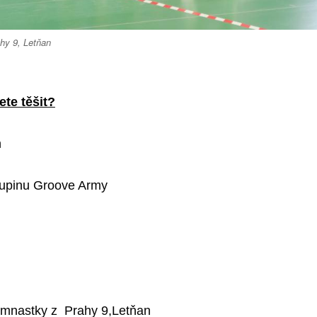
hy 9, Letňan
te těšit?
n
kupinu Groove Army
gymnastky z Prahy 9,Letňan