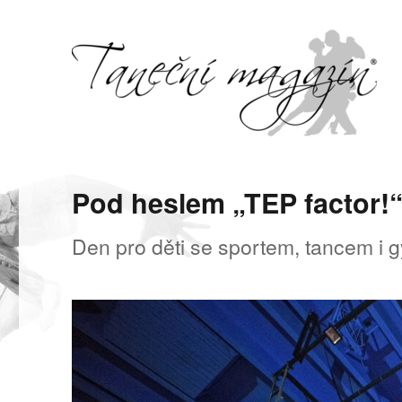
Svět tance, pohybu a hudby
Taneční magazín
Pod heslem „TEP factor!
Den pro děti se sportem, tancem i 