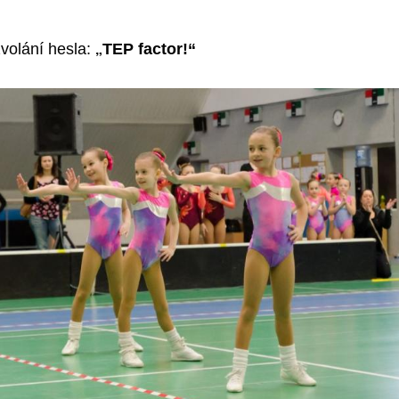
„
zvolání hesla:
TEP factor!“