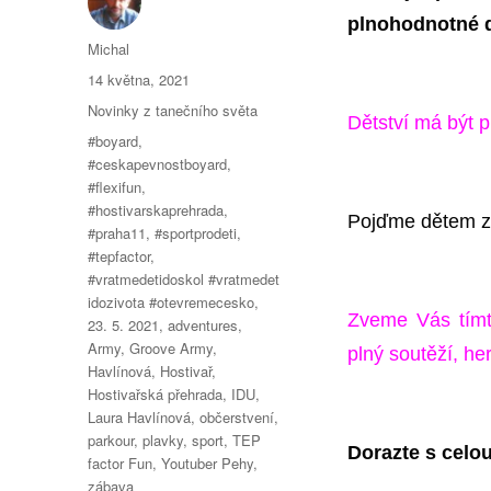
plnohodnotné d
Autor:
Michal
Publikováno:
14 května, 2021
Rubriky:
Novinky z tanečního světa
Dětství má být p
Štítky:
#boyard
,
#ceskapevnostboyard
,
#flexifun
,
#hostivarskaprehrada
,
Pojďme dětem za
#praha11
,
#sportprodeti
,
#tepfactor
,
#vratmedetidoskol #vratmedet
idozivota #otevremecesko
,
Zveme Vás tímt
23. 5. 2021
,
adventures
,
Army
,
Groove Army
,
plný soutěží, her
Havlínová
,
Hostivař
,
Hostivařská přehrada
,
IDU
,
Laura Havlínová
,
občerstvení
,
parkour
,
plavky
,
sport
,
TEP
Dorazte s celo
factor Fun
,
Youtuber Pehy
,
zábava