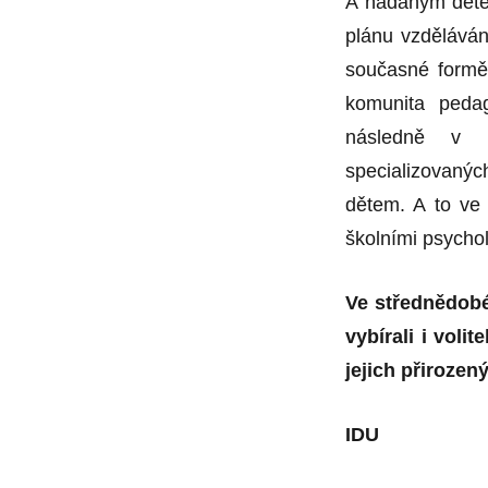
A nadaným děte
plánu vzdělávání
současné formě
komunita peda
následně v r
specializovaný
dětem. A to ve
školními psycho
Ve střednědobém
vybírali i voli
jejich přirozený
IDU