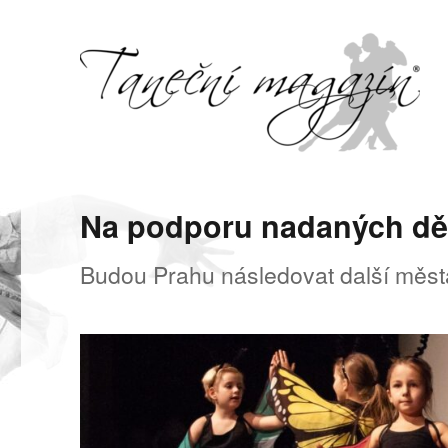
Svět tance, pohybu a hudby
Taneční magazín
Na podporu nadaných dě
Budou Prahu následovat další měst