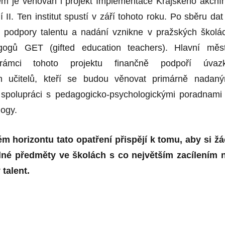
m je věnován i projekt Implementace Krajského akční
 II. Ten institut spustí v září tohoto roku. Po sběru dat
 podpory talentu a nadání vznikne v pražských školá
gogů GET (gifted education teachers). Hlavní měs
ámci tohoto projektu finančně podpoří úvaz
ch učitelů, kteří se budou věnovat primárně nadan
 spolupráci s pedagogicko-psychologickými poradnami
logy.
 horizontu tato opatření přispějí k tomu, aby si žá
telné předměty ve školách s co největším zacílením 
 talent.