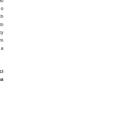
ho
 o
ch
to
ky
ým
 a
ci
na