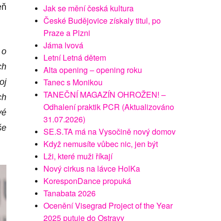
eň
Jak se mění česká kultura
České Budějovice získaly titul, po
Praze a Plzni
Jáma lvová
 o
Letní Letná dětem
ch
Alta opening – opening roku
Tanec s Monikou
oj
TANEČNÍ MAGAZÍN OHROŽEN! –
ch
Odhalení praktik PCR (Aktualizováno
vé
31.07.2026)
še
SE.S.TA má na Vysočině nový domov
Když nemusíte vůbec nic, jen být
Lži, které muži říkají
Nový cirkus na lávce HolKa
KoresponDance propuká
Tanabata 2026
Ocenění Visegrad Project of the Year
2025 putuje do Ostravy