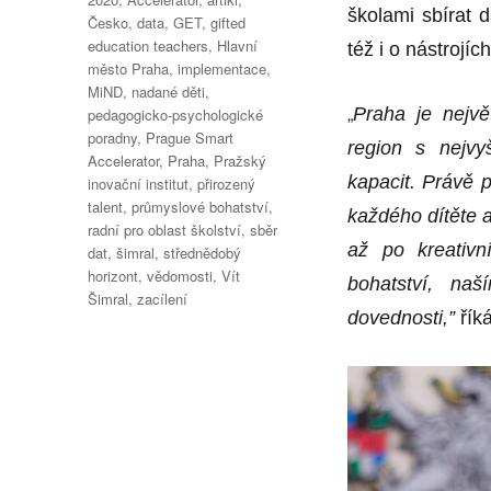
školami sbírat 
Česko
,
data
,
GET
,
gifted
education teachers
,
Hlavní
též i o nástrojí
město Praha
,
implementace
,
MiND
,
nadané děti
,
„
Praha je nejv
pedagogicko-psychologické
poradny
,
Prague Smart
region s nejvy
Accelerator
,
Praha
,
Pražský
kapacit. Právě 
inovační institut
,
přirozený
talent
,
průmyslové bohatství
,
každého dítěte 
radní pro oblast školství
,
sběr
až po kreativ
dat
,
šimral
,
střednědobý
horizont
,
vědomosti
,
Vít
bohatství, na
Šimral
,
zacílení
dovednosti,”
říká