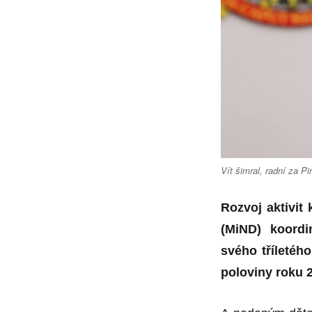
Vít šimral, radní za Pi
Rozvoj aktivit
(MiND) koordi
svého tříletéh
poloviny roku 