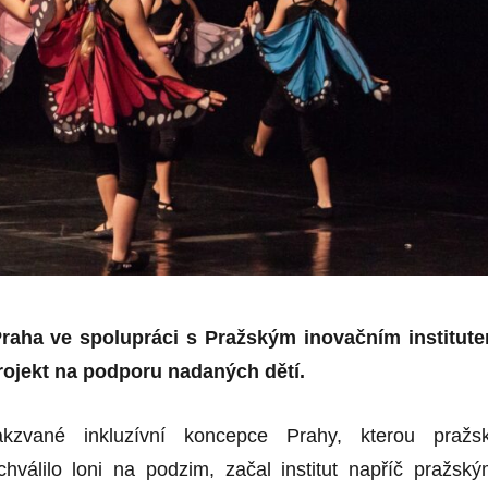
raha ve spolupráci s Pražským inovačním institut
rojekt na podporu nadaných dětí.
akzvané
inkluzí
vní koncepce Prahy, kterou pražs
schválilo loni na podzim, začal institut napříč pražský