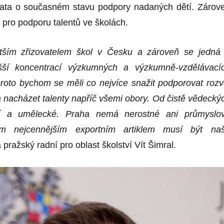
data o současném stavu podpory nadaných dětí. Zárov
ch pro podporu talentů ve školách.
ětším zřizovatelem škol v Česku a zároveň se jedná
šší koncentrací výzkumných a výzkumně-vzdělávací
proto bychom se měli co nejvíce snažit podporovat rozv
a nacházet talenty napříč všemi obory. Od čistě vědecký
ní a umělecké. Praha nemá nerostné ani průmyslo
ším nejcennějším exportním artiklem musí být na
 pražský radní pro oblast školství Vít Šimral.