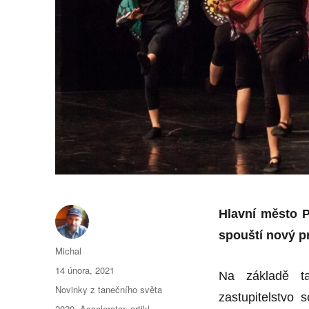
Hlavní město P
spouští nový p
Autor:
Michal
Publikováno:
14 února, 2021
Na základě t
Rubriky:
Novinky z tanečního světa
zastupitelstvo 
Štítky:
2020
,
Accelerator
,
artikl
,