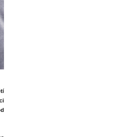
tí
ci
od