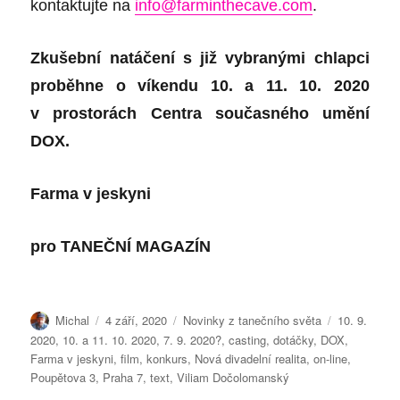
kontaktujte na
info@farminthecave.com
.
Zkušební natáčení s již vybranými chlapci
proběhne o víkendu 10. a 11. 10. 2020
v prostorách Centra současného umění
DOX.
Farma v jeskyni
pro
TANEČNÍ MAGAZÍN
Autor:
Publikováno:
Rubriky:
Štítky:
Michal
4 září, 2020
Novinky z tanečního světa
10. 9.
2020
,
10. a 11. 10. 2020
,
7. 9. 2020?
,
casting
,
dotáčky
,
DOX
,
Farma v jeskyni
,
film
,
konkurs
,
Nová divadelní realita
,
on-line
,
Poupětova 3
,
Praha 7
,
text
,
Viliam Dočolomanský