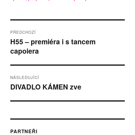
Navigace
PŘEDCHOZÍ
pro
H55 – premiéra i s tancem
Předchozí
capoiera
příspěvek:
příspěvek
NÁSLEDUJÍCÍ
DIVADLO KÁMEN zve
Následující
příspěvek:
PARTNEŘI