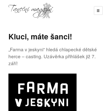
☰
Taneční magazín
Kluci, máte šanci!
„Farma v jeskyni“ hledá chlapecké dětské
herce – casting. Uzávěrka přihlášek již 7.
září!