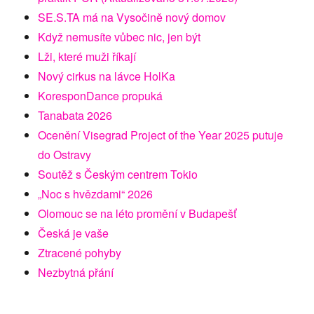
SE.S.TA má na Vysočině nový domov
Když nemusíte vůbec nic, jen být
Lži, které muži říkají
Nový cirkus na lávce HolKa
KoresponDance propuká
Tanabata 2026
Ocenění Visegrad Project of the Year 2025 putuje
do Ostravy
Soutěž s Českým centrem Tokio
„Noc s hvězdami“ 2026
Olomouc se na léto promění v Budapešť
Česká je vaše
Ztracené pohyby
Nezbytná přání