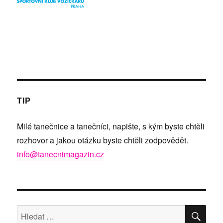
TIP
Milé tanečnice a tanečníci, napište, s kým byste chtěli
rozhovor a jakou otázku byste chtěli zodpovědět.
info@tanecnimagazin.cz
HLE
Hledat: