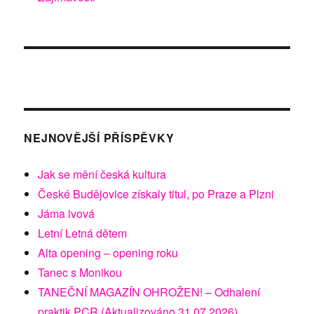
NEJNOVĚJŠÍ PŘÍSPĚVKY
Jak se mění česká kultura
České Budějovice získaly titul, po Praze a Plzni
Jáma lvová
Letní Letná dětem
Alta opening – opening roku
Tanec s Monikou
TANEČNÍ MAGAZÍN OHROŽEN! – Odhalení
praktik PCR (Aktualizováno 31.07.2026)