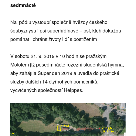
sedmnácté
Na pódiu vystoupí společně hvězdy českého
šoubyznysu i psí superhrdinové – psi, kteří dokážou
pomáhat i chránit životy lidí s postižením
V sobotu 21. 9. 2019 v 10 hodin se pražským
Motolem již posedmnácté rozezní studentská hymna,
aby zahájila Super den 2019 a uvedla do praktické
služby dalších 14 čtyřnohých pomocníků,
vycvičených společností Helppes.