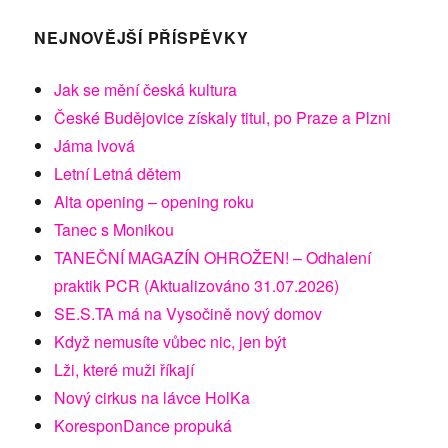
NEJNOVĚJŠÍ PŘÍSPĚVKY
Jak se mění česká kultura
České Budějovice získaly titul, po Praze a Plzni
Jáma lvová
Letní Letná dětem
Alta opening – opening roku
Tanec s Monikou
TANEČNÍ MAGAZÍN OHROŽEN! – Odhalení
praktik PCR (Aktualizováno 31.07.2026)
SE.S.TA má na Vysočině nový domov
Když nemusíte vůbec nic, jen být
Lži, které muži říkají
Nový cirkus na lávce HolKa
KoresponDance propuká