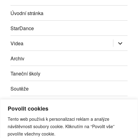
Úvodní stránka
StarDance
Zobrazit
Videa
podřazen
položky
Archiv
Taneční školy
Soutěže
Inzerce
Povolit cookies
Kontakty
Tento web používá k personalizaci reklam a analýze
návštěvnosti soubory cookie. Kliknutím na “Povolit vše”
povolíte všechny cookie.