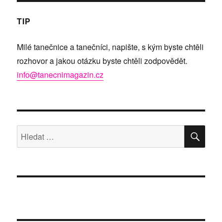
TIP
Milé tanečnice a tanečníci, napište, s kým byste chtěli
rozhovor a jakou otázku byste chtěli zodpovědět.
info@tanecnimagazin.cz
HLE
Hledat: