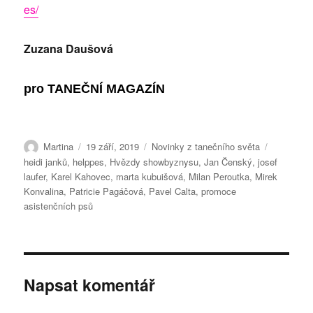
es/
Zuzana Daušová
pro
TANEČNÍ MAGAZÍN
Autor:
Publikováno:
Rubriky:
Štítky:
Martina
19 září, 2019
Novinky z tanečního světa
heidi janků
,
helppes
,
Hvězdy showbyznysu
,
Jan Čenský
,
josef
laufer
,
Karel Kahovec
,
marta kubuišová
,
Milan Peroutka
,
Mirek
Konvalina
,
Patricie Pagáčová
,
Pavel Calta
,
promoce
asistenčních psů
Napsat komentář