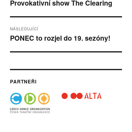
pro
Provokativní show The Clearing
Předchozí
příspěvek:
příspěvek
NÁSLEDUJÍCÍ
PONEC to rozjel do 19. sezóny!
Následující
příspěvek:
PARTNEŘI