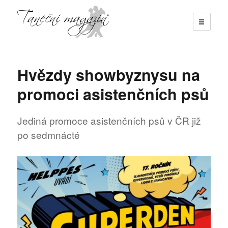
☰
Taneční magazín
Hvězdy showbyznysu na
promoci asistenčních psů
Jediná promoce asistenčních psů v ČR již
po sedmnácté