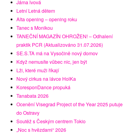
Jáma lvová
Letní Letná dětem
Alta opening – opening roku
Tanec s Monikou
TANEČNÍ MAGAZÍN OHROŽEN! – Odhalení
praktik PCR (Aktualizováno 31.07.2026)
SE.S.TA má na Vysočině nový domov
Když nemusíte vůbec nic, jen být
Lži, které muži říkají
Nový cirkus na lávce HolKa
KoresponDance propuká
Tanabata 2026
Ocenění Visegrad Project of the Year 2025 putuje
do Ostravy
Soutěž s Českým centrem Tokio
„Noc s hvězdami“ 2026