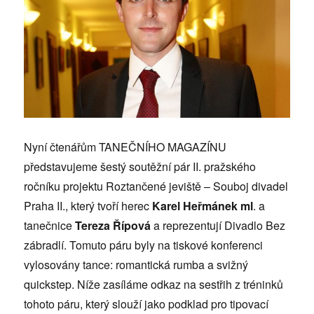
Nyní čtenářům TANEČNÍHO MAGAZÍNU
představujeme šestý soutěžní pár II. pražského
ročníku projektu Roztančené jeviště – Souboj divadel
Praha II., který tvoří herec
Karel Heřmánek ml
. a
tanečnice
Tereza Řípová
a reprezentují Divadlo Bez
zábradlí. Tomuto páru byly na tiskové konferenci
vylosovány tance: romantická rumba a svižný
quickstep. Níže zasíláme odkaz na sestřih z tréninků
tohoto páru, který slouží jako podklad pro tipovací