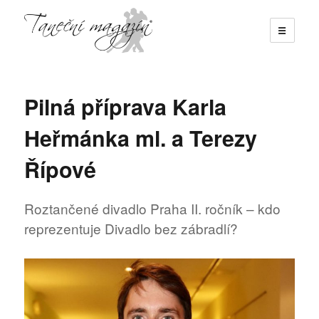
☰
Taneční magazín
Pilná příprava Karla
Heřmánka ml. a Terezy
Řípové
Roztančené divadlo Praha II. ročník – kdo
reprezentuje Divadlo bez zábradlí?