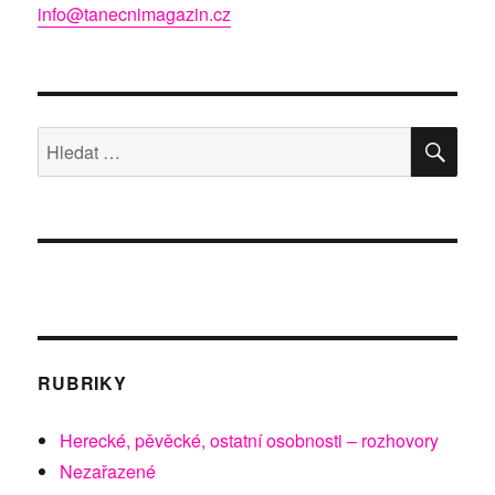
info@tanecnimagazin.cz
HLE
Hledat:
RUBRIKY
Herecké, pěvěcké, ostatní osobnosti – rozhovory
Nezařazené