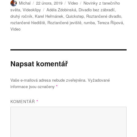
Autor:
Publikováno:
Formát:
Rubriky:
Michal
22 února, 2019
Video
Novinky z tanečního
Štítky:
světa
,
Videoklipy
Adéla Zdobinská
,
Divadlo bez zábradlí
,
druhý ročník
,
Karel Heřmánek
,
Quickstep
,
Roztančené divadlo
,
roztančené hlediště
,
Roztančené jeviště
,
rumba
,
Tereza Řípová
,
Video
Napsat komentář
Vaše e-mailová adresa nebude zveřejněna.
Vyžadované
informace jsou označeny
*
KOMENTÁŘ
*