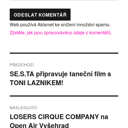
Web používá Akismet ke snížení množství spamu.
Zjistěte, jak jsou zpracovávány údaje z komentářů.
Navigace
PŘEDCHOZÍ
pro
SE.S.TA připravuje taneční film s
Předchozí
TONI LAZNIKEM!
příspěvek:
příspěvek
NÁSLEDUJÍCÍ
LOSERS CIRQUE COMPANY na
Následující
Open Air Vyšehrad
příspěvek: