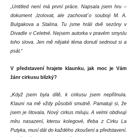
„
Untitled není má první práce. Napsala jsem hru –
dokument ,Izolovat, ale zachovat´o souboji M. A.
Bulgakova a Stalina. Tu jsme hráli dvě sezóny v
Divadle v Celetné. Nejsem autorka v pravém smyslu
toho slova. Jen mě nějaké téma donutí sednout si a
psát.“
V představení hrajete klaunku, jak moc je Vám
žánr cirkusu blízký?
„
Když jsem byla dítě, k cirkusu jsem nepřilnula.
Klauni na mě vždy působili smutně. Pamatuji si, že
jsem je litovala. Nový cirkus miluju. A velmi obdivuji
míru nasazení, kterou kolegové, třeba z Cirku La
Putyka, musí dát do každého zkoušení a představení.