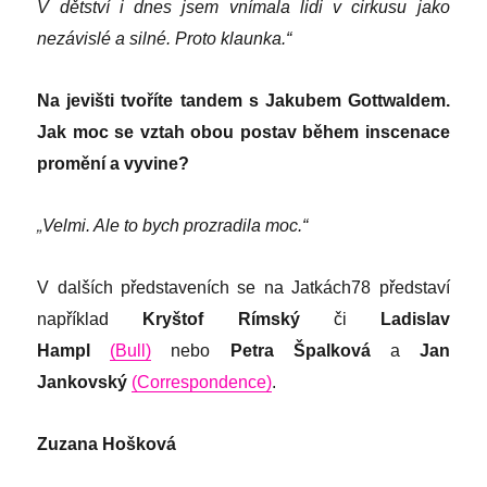
V dětství i dnes jsem vnímala lidi v cirkusu jako
nezávislé a silné. Proto klaunka.“
Na jevišti tvoříte tandem s Jakubem Gottwaldem.
Jak moc se vztah obou postav během inscenace
promění a vyvine?
„
Velmi. Ale to bych prozradila moc.“
V dalších představeních se na Jatkách78 představí
například
Kryštof Rímský
či
Ladislav
Hampl
(Bull)
nebo
Petra Špalková
a
Jan
Jankovský
(Correspondence)
.
Zuzana Hošková