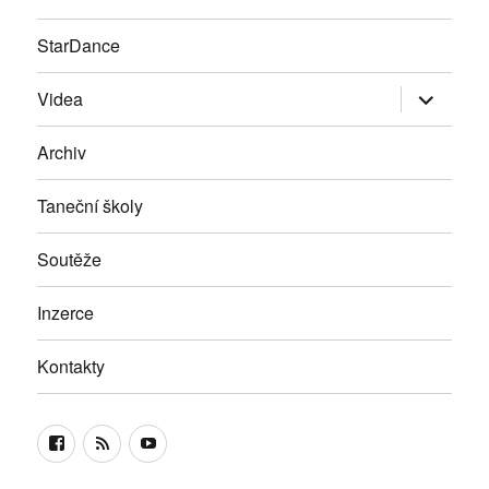
StarDance
Zobrazit
Videa
podřazen
položky
Archiv
Taneční školy
Soutěže
Inzerce
Kontakty
Facebook
RSS
Youtube