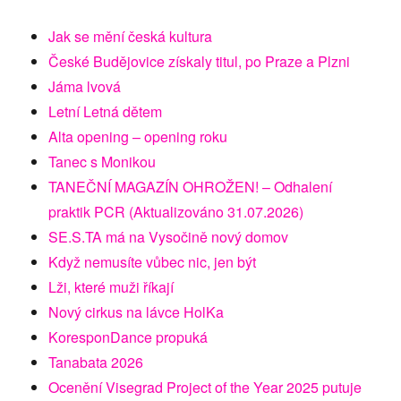
Jak se mění česká kultura
České Budějovice získaly titul, po Praze a Plzni
Jáma lvová
Letní Letná dětem
Alta opening – opening roku
Tanec s Monikou
TANEČNÍ MAGAZÍN OHROŽEN! – Odhalení
praktik PCR (Aktualizováno 31.07.2026)
SE.S.TA má na Vysočině nový domov
Když nemusíte vůbec nic, jen být
Lži, které muži říkají
Nový cirkus na lávce HolKa
KoresponDance propuká
Tanabata 2026
Ocenění Visegrad Project of the Year 2025 putuje