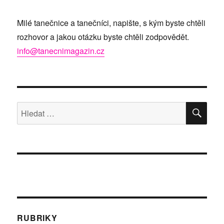
Milé tanečnice a tanečníci, napište, s kým byste chtěli
rozhovor a jakou otázku byste chtěli zodpovědět.
info@tanecnimagazin.cz
HLE
Hledat:
RUBRIKY