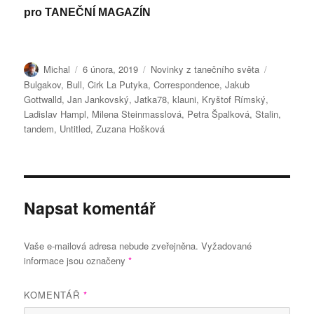
pro TANEČNÍ MAGAZÍN
Autor:
Publikováno:
Rubriky:
Štítky:
Michal
6 února, 2019
Novinky z tanečního světa
Bulgakov
,
Bull
,
Cirk La Putyka
,
Correspondence
,
Jakub
Gottwalld
,
Jan Jankovský
,
Jatka78
,
klauni
,
Kryštof Rímský
,
Ladislav Hampl
,
Milena Steinmasslová
,
Petra Špalková
,
Stalin
,
tandem
,
Untitled
,
Zuzana Hošková
Napsat komentář
Vaše e-mailová adresa nebude zveřejněna.
Vyžadované
informace jsou označeny
*
KOMENTÁŘ
*