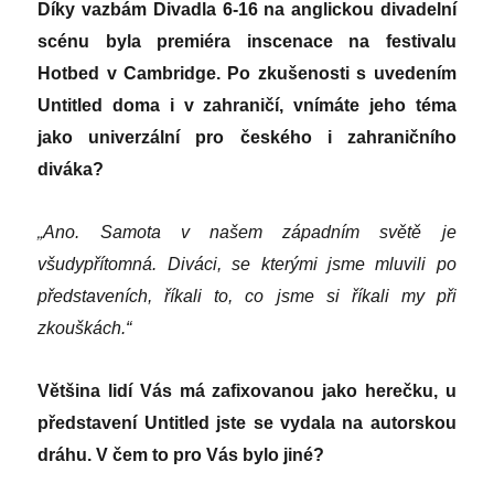
Díky vazbám Divadla 6-16 na anglickou divadelní
scénu byla premiéra inscenace na festivalu
Hotbed v Cambridge. Po zkušenosti s uvedením
Untitled doma i v zahraničí, vnímáte jeho téma
jako univerzální pro českého i zahraničního
diváka?
„
Ano. Samota v našem západním světě je
všudypřítomná. Diváci, se kterými jsme mluvili po
představeních, říkali to, co jsme si říkali my při
zkouškách.“
Většina lidí Vás má zafixovanou jako herečku, u
představení Untitled jste se vydala na autorskou
dráhu. V čem to pro Vás bylo jiné?