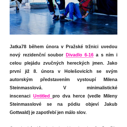
Jatka78 během února v Pražské tržnici uvedou
nový rezidenční soubor
Divadlo 6-16
a s ním i
celou plejádu zvučných hereckých jmen. Jako
první již 8. února v Holešovicích se svým
autorským představením vystoupí
Milena
Steinmasslová
. V minimalistické
inscenaci
Untitled
pro dva herce (vedle Mileny
Steinmasslové se na pódiu objeví Jakub
Gottwald) je zapotřebí jen málo slov.