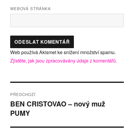
WEBOVÁ STRÁNKA
Web používá Akismet ke snížení množství spamu.
Zjistěte, jak jsou zpracovávány údaje z komentářů.
Navigace
PŘEDCHOZÍ
pro
BEN CRISTOVAO – nový muž
Předchozí
PUMY
příspěvek:
příspěvek