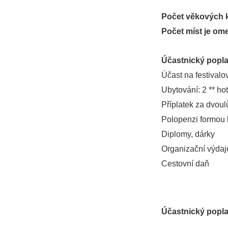
Počet věkových k
Počet míst je om
Účastnický popla
Účast na festivalo
Ubytování: 2 ** hot
Příplatek za dvoul
Polopenzi formou b
Diplomy, dárky
Organizační výdaj
Cestovní daň
Účastnický popl