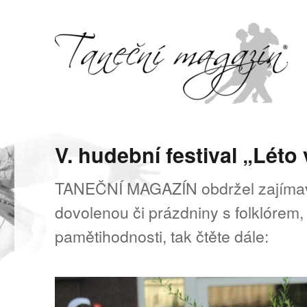
Svět tance, pohybu a hudby
Taneční magazín
V. hudební festival „Léto
TANEČNÍ MAGAZÍN obdržel zajímavo
dovolenou či prázdniny s folklórem, 
pamětihodnosti, tak čtěte dále: