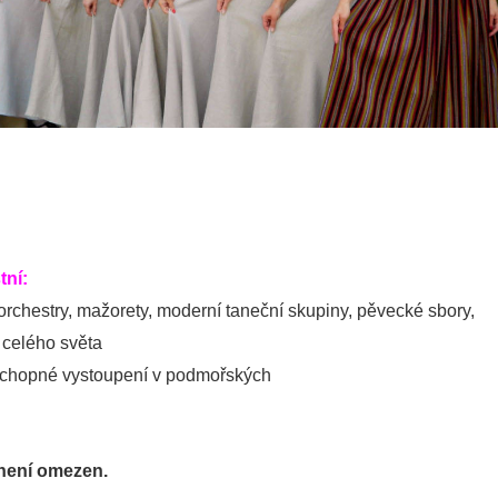
tní:
 orchestry, mažorety, moderní taneční skupiny, pěvecké sbory,
 celého světa
 schopné vystoupení v podmořských
není omezen.