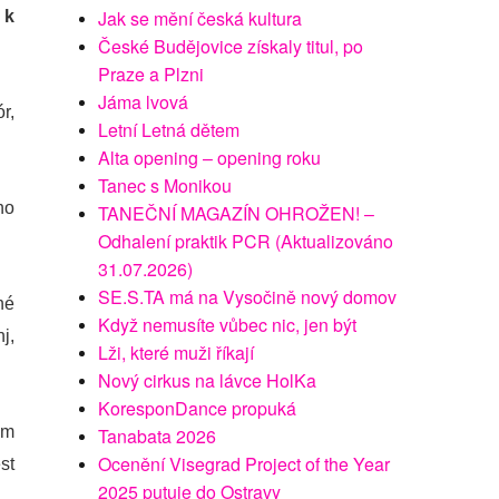
Jak se mění česká kultura
 k
České Budějovice získaly titul, po
Praze a Plzni
Jáma lvová
r,
Letní Letná dětem
Alta opening – opening roku
Tanec s Monikou
ho
TANEČNÍ MAGAZÍN OHROŽEN! –
Odhalení praktik PCR (Aktualizováno
31.07.2026)
SE.S.TA má na Vysočině nový domov
né
Když nemusíte vůbec nic, jen být
j,
Lži, které muži říkají
Nový cirkus na lávce HolKa
KoresponDance propuká
ém
Tanabata 2026
Ocenění Visegrad Project of the Year
st
2025 putuje do Ostravy