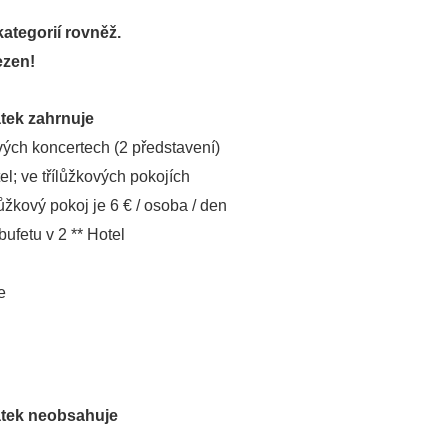
ategorií rovněž.
ezen!
tek zahrnuje
vých koncertech (2 představení)
el; ve třílůžkových pokojích
ůžkový pokoj je 6 € / osoba / den
ufetu v 2 ** Hotel
e
atek neobsahuje