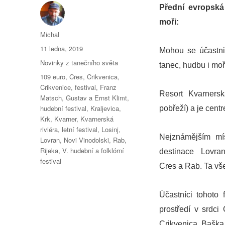
Přední evropská
moři:
Autor:
Michal
Publikováno:
11 ledna, 2019
Mohou se účastnit 
Rubriky:
Novinky z tanečního světa
tanec, hudbu i moř
Štítky:
109 euro
,
Cres
,
Crikvenica
,
Crikvenice
,
festival
,
Franz
Resort Kvarnersk
Matsch
,
Gustav a Ernst Klimt
,
hudební festival
,
Kraljevica
,
pobřeží) a je cent
Krk
,
Kvarner
,
Kvarnerská
riviéra
,
letní festival
,
Losinj
,
Nejznámějším mís
Lovran
,
Novi Vinodolski
,
Rab
,
Rijeka
,
V. hudební a folklórní
destinace Lovran,
festival
Cres a Rab. Ta vš
Účastníci tohoto
prostředí v srdci
Crikvenica, Baška 