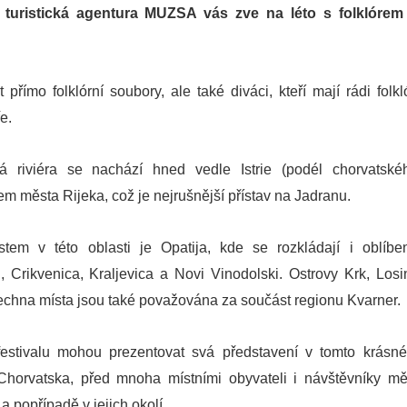
 turistická agentura MUZSA vás zve na léto s folklórem
přímo folklórní soubory, ale také diváci, kteří mají rádi folkló
e.
á riviéra se nachází hned vedle Istrie (podél chorvatské
rem města Rijeka, což je nejrušnější přístav na Jadranu.
tem v této oblasti je Opatija, kde se rozkládají i oblíbe
 Crikvenica, Kraljevica a Novi Vinodolski. Ostrovy Krk, Losin
echna místa jsou také považována za součást regionu Kvarner.
 festivalu mohou prezentovat svá představení v tomto krásn
 Chorvatska, před mnoha místními obyvateli i návštěvníky mě
a popřípadě v jejich okolí.