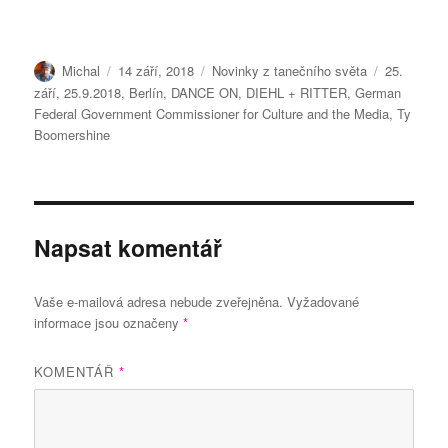
Autor:
Publikováno:
Rubriky:
Štítky:
Michal
14 září, 2018
Novinky z tanečního světa
25.
září
,
25.9.2018
,
Berlín
,
DANCE ON
,
DIEHL + RITTER
,
German
Federal Government Commissioner for Culture and the Media
,
Ty
Boomershine
Napsat komentář
Vaše e-mailová adresa nebude zveřejněna.
Vyžadované
informace jsou označeny
*
KOMENTÁŘ
*