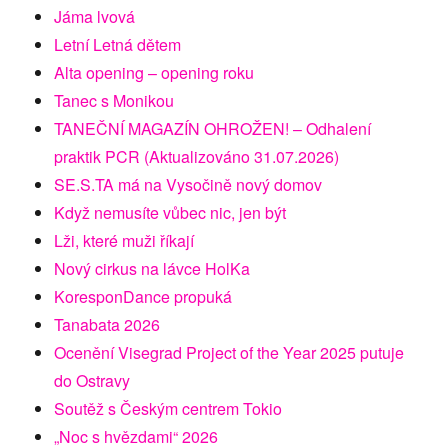
Jáma lvová
Letní Letná dětem
Alta opening – opening roku
Tanec s Monikou
TANEČNÍ MAGAZÍN OHROŽEN! – Odhalení
praktik PCR (Aktualizováno 31.07.2026)
SE.S.TA má na Vysočině nový domov
Když nemusíte vůbec nic, jen být
Lži, které muži říkají
Nový cirkus na lávce HolKa
KoresponDance propuká
Tanabata 2026
Ocenění Visegrad Project of the Year 2025 putuje
do Ostravy
Soutěž s Českým centrem Tokio
„Noc s hvězdami“ 2026