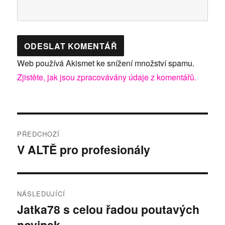
Web používá Akismet ke snížení množství spamu.
Zjistěte, jak jsou zpracovávány údaje z komentářů.
Navigace
PŘEDCHOZÍ
pro
V ALTĚ pro profesionály
Předchozí
příspěvek:
příspěvek
NÁSLEDUJÍCÍ
Jatka78 s celou řadou poutavých
Následující
novinek
příspěvek: