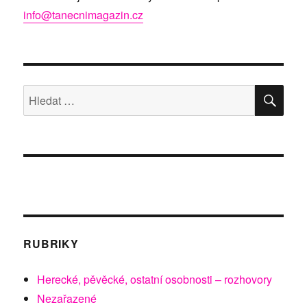
info@tanecnimagazin.cz
HLE
Hledat:
RUBRIKY
Herecké, pěvěcké, ostatní osobnosti – rozhovory
Nezařazené