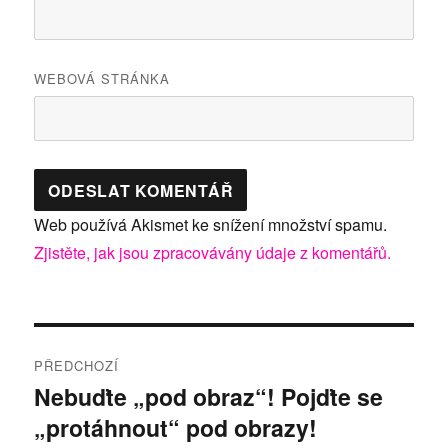
WEBOVÁ STRÁNKA
Web používá Akismet ke snížení množství spamu.
Zjistěte, jak jsou zpracovávány údaje z komentářů.
Navigace
PŘEDCHOZÍ
pro
Nebuďte „pod obraz“! Pojďte se
Předchozí
„protáhnout“ pod obrazy!
příspěvek:
příspěvek