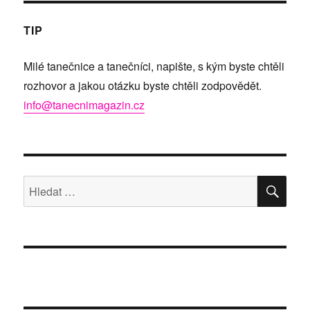
TIP
Milé tanečnice a tanečníci, napište, s kým byste chtěli
rozhovor a jakou otázku byste chtěli zodpovědět.
info@tanecnimagazin.cz
HLE
Hledat: