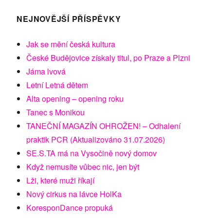
NEJNOVĚJŠÍ PŘÍSPĚVKY
Jak se mění česká kultura
České Budějovice získaly titul, po Praze a Plzni
Jáma lvová
Letní Letná dětem
Alta opening – opening roku
Tanec s Monikou
TANEČNÍ MAGAZÍN OHROŽEN! – Odhalení
praktik PCR (Aktualizováno 31.07.2026)
SE.S.TA má na Vysočině nový domov
Když nemusíte vůbec nic, jen být
Lži, které muži říkají
Nový cirkus na lávce HolKa
KoresponDance propuká