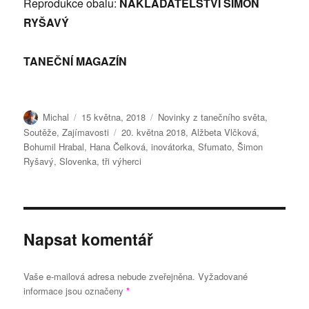
Reprodukce obalu:
NAKLADATELSTVÍ ŠIMON
RYŠAVÝ
TANEČNÍ MAGAZÍN
Autor:
Publikováno:
Rubriky:
Michal
15 května, 2018
Novinky z tanečního světa
,
Štítky:
Soutěže
,
Zajímavosti
20. května 2018
,
Alžbeta Vlčková
,
Bohumil Hrabal
,
Hana Čelková
,
inovátorka
,
Sfumato
,
Šimon
Ryšavý
,
Slovenka
,
tři výherci
Napsat komentář
Vaše e-mailová adresa nebude zveřejněna.
Vyžadované
informace jsou označeny
*