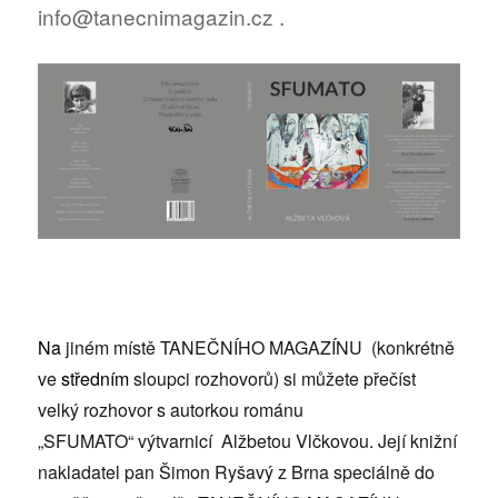
info@tanecnimagazin.cz .
Na
jiném místě TANEČNÍHO MAGAZÍNU (konkrétně
ve
středním
sloupci rozhovorů) si můžete přečíst
velký rozhovor s autorkou románu
„SFUMATO“ výtvarnicí Alžbetou Vlčkovou. Její knižní
nakladatel pan Šimon Ryšavý z Brna speciálně do