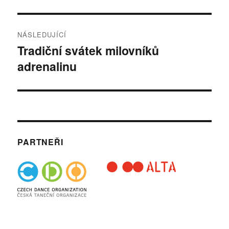
NÁSLEDUJÍCÍ
Tradiční svátek milovníků
Následující
adrenalinu
příspěvek:
PARTNEŘI