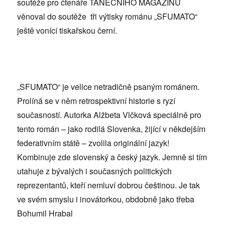
soutěže pro čtenáře TANEČNÍHO MAGAZÍNU
věnoval do soutěže tři výtisky románu „SFUMATO“
ještě vonící tiskařskou černí.
„SFUMATO“ je velice netradičně psaným románem.
Prolíná se v něm retrospektivní historie s ryzí
současností. Autorka Alžbeta Vlčková speciálně pro
tento román – jako rodilá Slovenka, žijící v někdejším
federativním státě – zvolila originální jazyk!
Kombinuje zde slovenský a český jazyk. Jemně si tím
utahuje z bývalých i současných politických
reprezentantů, kteří nemluví dobrou češtinou. Je tak
ve svém smyslu i inovátorkou, obdobně jako třeba
Bohumil Hrabal