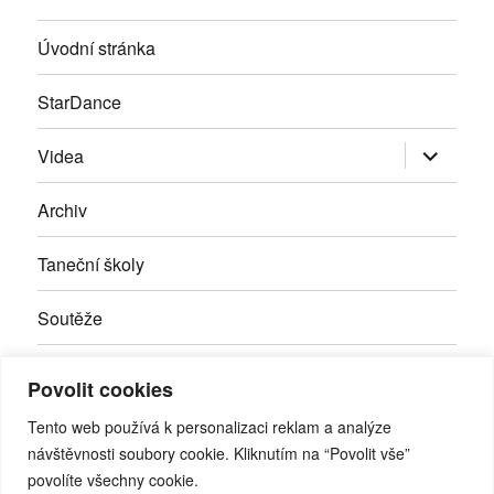
Úvodní stránka
StarDance
Zobrazit
Videa
podřazen
položky
Archiv
Taneční školy
Soutěže
Inzerce
Povolit cookies
Kontakty
Tento web používá k personalizaci reklam a analýze
návštěvnosti soubory cookie. Kliknutím na “Povolit vše”
povolíte všechny cookie.