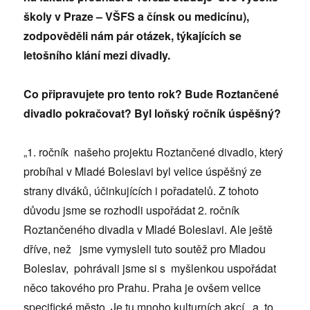
školy v Praze – VŠFS a čínsk ou medicínu),
zodpověděli nám pár otázek, týkajících se
letošního klání mezi divadly.
Co připravujete pro tento rok? Bude Roztančené
divadlo pokračovat? Byl loňský ročník úspěšný?
„1. ročník našeho projektu Roztančené divadlo, který
probíhal v Mladé Boleslavi byl velice úspěšný ze
strany diváků, účinkujících i pořadatelů. Z tohoto
důvodu jsme se rozhodli uspořádat 2. ročník
Roztančeného divadla v Mladé Boleslavi. Ale ještě
dříve, než jsme vymysleli tuto soutěž pro Mladou
Boleslav, pohrávali jsme si s myšlenkou uspořádat
něco takového pro Prahu. Praha je ovšem velice
specifické město. Je tu mnoho kulturních akcí, a to