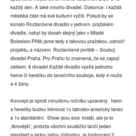
každý den. A také mnoho divadel. Dokonce i každá
městská část má své kulturní vyžití. Pokud by se
konalo Roztančené divadlo v jednom pražském
divadle, nebyl by dosah stejný jako v Mladé
Boleslavi.Přišli jsme tedy s takovou pražskou ‚odnoží‘
projektu, s názvem Roztančené jeviště – Souboj
divadel Praha. Pro Prahu to znamená, že se zapojí
celkem 8 divadel.Každé divadlo vysílá jednoho
herce či herečku do tanečního souboje, tedy 4 muže
a 4 ženy.
Koncept je oproti minulému ročníku upravený, herci
a herečky budou trénovat 1x latinsko-americký tanec
a 1x standardní. Show jsou sice kratší, ale je to
‚férovější‘, protože všichni soutěžící tančí jeden
standard a jednu latinu.Výhodou je hodnocení 2