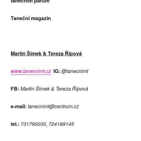
tanečním párům
Taneční magazín
Martin Šimek & Tereza Řípová
www.tanecnimt.cz
IG:
@tanecnimt
FB:
Martin Šimek & Tereza Řípová
e-mail:
tanecnimt@centrum.cz
tel.:
731790030, 724189145