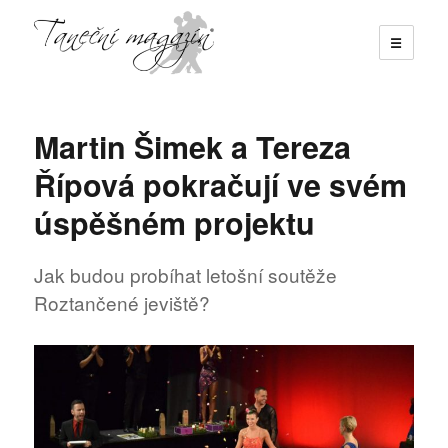
☰
Taneční magazín
Martin Šimek a Tereza
Řípová pokračují ve svém
úspěšném projektu
Jak budou probíhat letošní soutěže
Roztančené jeviště?