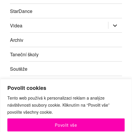
StarDance
Zobrazit
Videa
podřazen
položky
Archiv
Taneční školy
Soutěže
Inzerce
Povolit cookies
Kontakty
Tento web používá k personalizaci reklam a analýze
návštěvnosti soubory cookie. Kliknutím na “Povolit vše”
povolíte všechny cookie.
Facebook
RSS
Youtube
Povolit vše