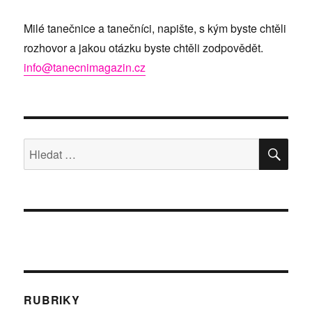
Milé tanečnice a tanečníci, napište, s kým byste chtěli
rozhovor a jakou otázku byste chtěli zodpovědět.
info@tanecnimagazin.cz
HLE
Hledat:
RUBRIKY