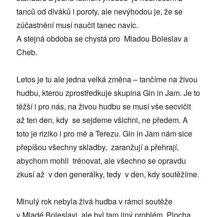
tanců od diváků i poroty, ale nevýhodou je, že se
zúčastnění musí naučit tanec navíc.
A stejná obdoba se chystá pro Mladou Boleslav a
Cheb.
Letos je tu ale jedna velká změna – tančíme na živou
hudbu, kterou zprostředkuje skupina Gin in Jam. Je to
těžší i pro nás, na živou hudbu se musí vše secvičit
až ten den, kdy se sejdeme všichni, ne předem. A
toto je riziko i pro mě a Terezu. Gin in Jam nám sice
přepíšou všechny skladby, zaranžují a přehrají,
abychom mohli trénovat, ale všechno se opravdu
zkusí až v den generálky, tedy v den, kdy soutěžíme.
Minulý rok nebyla živá hudba v rámci soutěže
v Mladé Boleslavi, ale byl tam jiný problém. Plocha