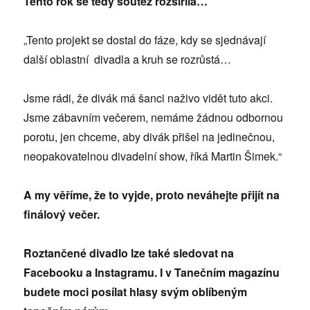
Tento rok se tedy soutěž rozšířila…
„Tento projekt se dostal do fáze, kdy se sjednávají
další oblastní divadla a kruh se rozrůstá…
Jsme rádi, že divák má šanci naživo vidět tuto akci.
Jsme zábavním večerem, nemáme žádnou odbornou
porotu, jen chceme, aby divák přišel na jedinečnou,
neopakovatelnou divadelní show, říká Martin Šimek.“
A my věříme, že to vyjde, proto neváhejte přijít na
finálový večer.
Roztančené divadlo lze také sledovat na
Facebooku a Instagramu. I v Tanečním magazínu
budete moci posílat hlasy svým oblíbeným