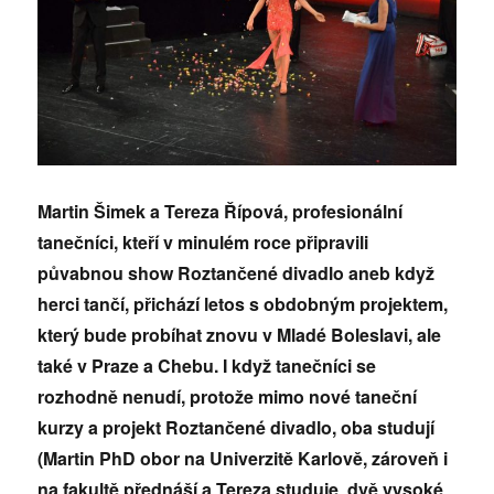
Martin Šimek a Tereza Řípová, profesionální
tanečníci, kteří v minulém roce připravili
půvabnou show Roztančené divadlo aneb když
herci tančí, přichází letos s obdobným projektem,
který bude probíhat znovu v Mladé Boleslavi, ale
také v Praze a Chebu. I když tanečníci se
rozhodně nenudí, protože mimo nové taneční
kurzy a projekt Roztančené divadlo, oba studují
(Martin PhD obor na Univerzitě Karlově, zároveň i
na fakultě přednáší a Tereza studuje dvě vysoké