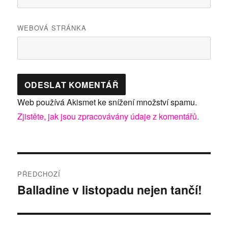
WEBOVÁ STRÁNKA
Web používá Akismet ke snížení množství spamu.
Zjistěte, jak jsou zpracovávány údaje z komentářů.
Navigace
PŘEDCHOZÍ
pro
Balladine v listopadu nejen tančí!
Předchozí
příspěvek:
příspěvek