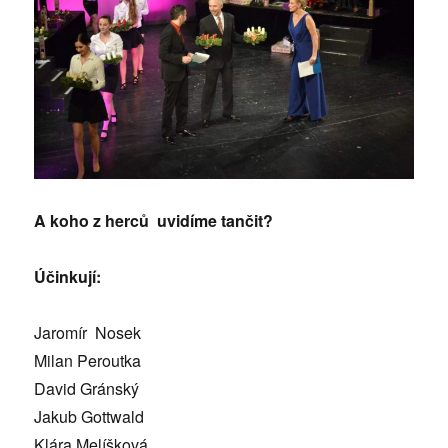
A koho z herců uvidíme tančit?
Účinkují:
Jaromír Nosek
Milan Peroutka
David Gránský
Jakub Gottwald
Klára Melíšková