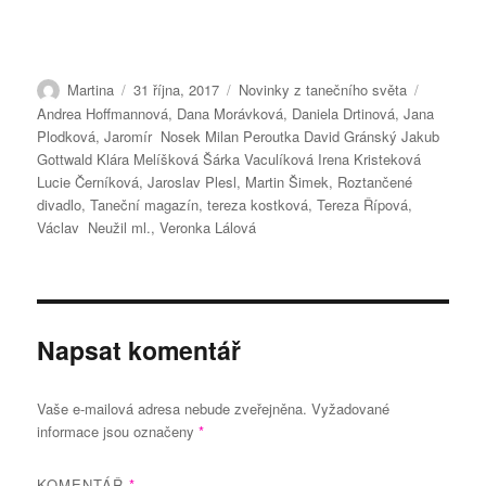
Autor:
Publikováno:
Rubriky:
Štítky:
Martina
31 října, 2017
Novinky z tanečního světa
Andrea Hoffmannová
,
Dana Morávková
,
Daniela Drtinová
,
Jana
Plodková
,
Jaromír Nosek Milan Peroutka David Gránský Jakub
Gottwald Klára Melíšková Šárka Vaculíková Irena Kristeková
Lucie Černíková
,
Jaroslav Plesl
,
Martin Šimek
,
Roztančené
divadlo
,
Taneční magazín
,
tereza kostková
,
Tereza Řípová
,
Václav Neužil ml.
,
Veronka Lálová
Napsat komentář
Vaše e-mailová adresa nebude zveřejněna.
Vyžadované
informace jsou označeny
*
KOMENTÁŘ
*