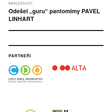
NÁSLEDUJÍCÍ
Odešel „guru“ pantomimy PAVEL
Následující
LINHART
příspěvek:
PARTNEŘI