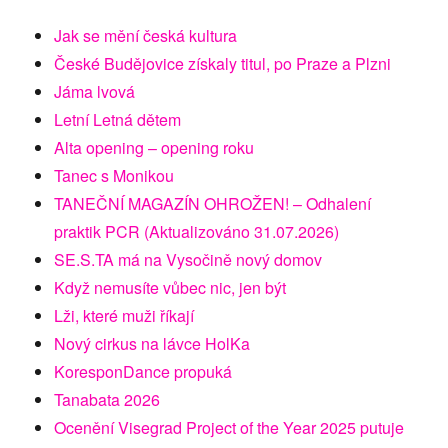
Jak se mění česká kultura
České Budějovice získaly titul, po Praze a Plzni
Jáma lvová
Letní Letná dětem
Alta opening – opening roku
Tanec s Monikou
TANEČNÍ MAGAZÍN OHROŽEN! – Odhalení
praktik PCR (Aktualizováno 31.07.2026)
SE.S.TA má na Vysočině nový domov
Když nemusíte vůbec nic, jen být
Lži, které muži říkají
Nový cirkus na lávce HolKa
KoresponDance propuká
Tanabata 2026
Ocenění Visegrad Project of the Year 2025 putuje