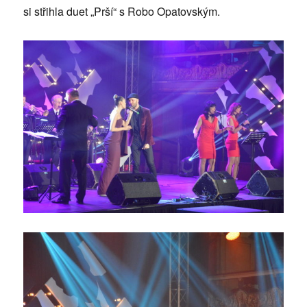
si střihla duet „Prší“ s Robo Opatovským.