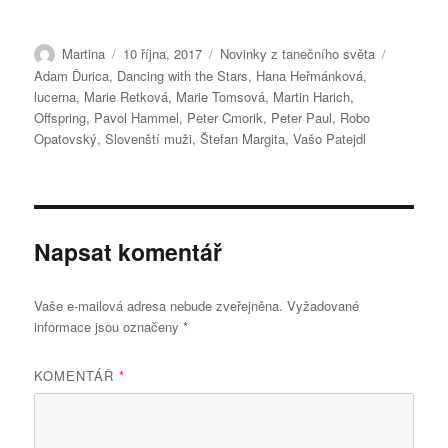
Autor:
Publikováno:
Rubriky:
Štítky:
Martina
10 října, 2017
Novinky z tanečního světa
Adam Ďurica
,
Dancing with the Stars
,
Hana Heřmánková
,
lucerna
,
Marie Retková
,
Marie Tomsová
,
Martin Harich
,
Offspring
,
Pavol Hammel
,
Peter Cmorik
,
Peter Paul
,
Robo
Opatovský
,
Slovenští muži
,
Štefan Margita
,
Vašo Patejdl
Napsat komentář
Vaše e-mailová adresa nebude zveřejněna.
Vyžadované
informace jsou označeny
*
KOMENTÁŘ
*