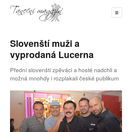
☰
Taneční magazín
Slovenští muži a
vyprodaná Lucerna
Přední slovenští zpěváci a hosté nadchli a
možná mnohdy i rozplakali české publikum