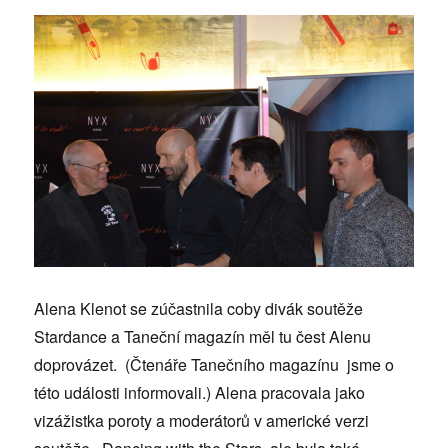
Alena Klenot se zúčastnila coby divák soutěže
Stardance a Taneční magazín měl tu čest Alenu
doprovázet. (Čtenáře Tanečního magazínu jsme o
této události informovali.) Alena pracovala jako
vizážistka poroty a moderátorů v americké verzi