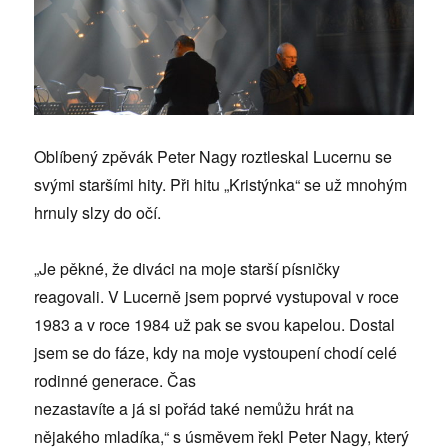
Oblíbený zpěvák Peter Nagy roztleskal Lucernu se
svými staršími hity. Při hitu „Kristýnka“ se už mnohým
hrnuly slzy do očí.
„Je pěkné, že diváci na moje starší písničky
reagovali. V Lucerně jsem poprvé vystupoval v roce
1983 a v roce 1984 už pak se svou kapelou. Dostal
jsem se do fáze, kdy na moje vystoupení chodí celé
rodinné generace. Čas
nezastavíte a já si pořád také nemůžu hrát na
nějakého mladíka,“ s úsměvem řekl Peter Nagy, který