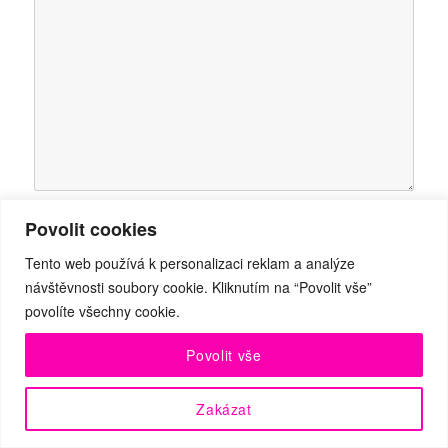
Povolit cookies
JMÉNO
*
Tento web používá k personalizaci reklam a analýze
návštěvnosti soubory cookie. Kliknutím na “Povolit vše”
povolíte všechny cookie.
E-MAIL
*
Povolit vše
Zakázat
WEBOVÁ STRÁNKA