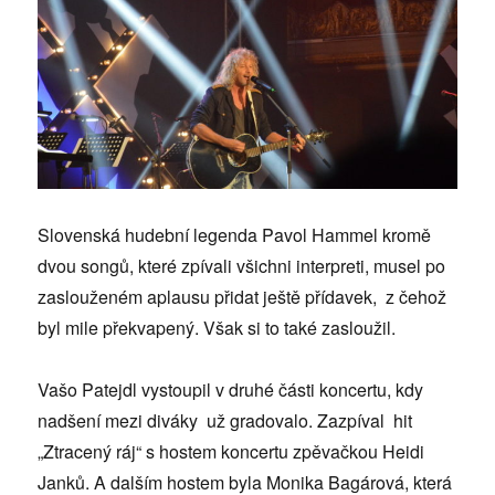
Slovenská hudební legenda Pavol Hammel kromě
dvou songů, které zpívali všichni interpreti, musel po
zaslouženém aplausu přidat ještě přídavek, z čehož
byl mile překvapený. Však si to také zasloužil.
Vašo Patejdl vystoupil v druhé části koncertu, kdy
nadšení mezi diváky už gradovalo. Zazpíval hit
„Ztracený ráj“ s hostem koncertu zpěvačkou Heidi
Janků. A dalším hostem byla Monika Bagárová, která