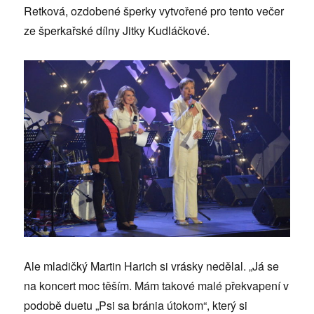
Retková, ozdobené šperky vytvořené pro tento večer
ze šperkařské dílny Jitky Kudláčkové.
Ale mladičký Martin Harich si vrásky nedělal. „Já se
na koncert moc těším. Mám takové malé překvapení v
podobě duetu „Psi sa bránia útokom“, který si