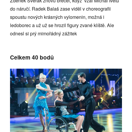
Zdeněk Svěrák znovu brečel, když vzal Michal Ivetu
do náručí. Radek Balaš zase viděl v choreografii
spoustu nových krásných vylomenin, možná i
ledoborec a už už se hrozil figury zvané klíště. Ale
odnesl si prý mimořádný zážitek
Celkem 40 bodů