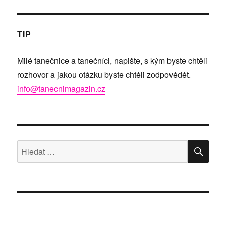
TIP
Milé tanečnice a tanečníci, napište, s kým byste chtěli
rozhovor a jakou otázku byste chtěli zodpovědět.
info@tanecnimagazin.cz
HLE
Hledat: