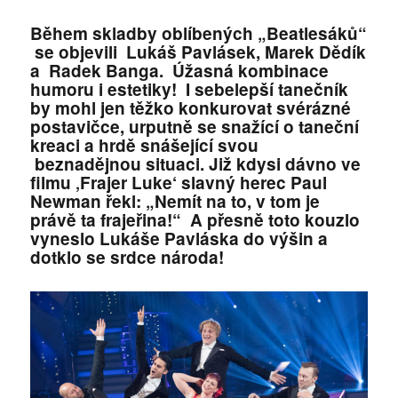
Během skladby oblíbených „Beatlesáků“
se objevili Lukáš Pavlásek, Marek Dědík
a Radek Banga. Úžasná kombinace
humoru i estetiky! I sebelepší tanečník
by mohl jen těžko konkurovat svérázné
postavičce, urputně se snažící o taneční
kreaci a hrdě snášející svou
beznadějnou situaci. Již kdysi dávno ve
filmu ‚Frajer Luke‘ slavný herec Paul
Newman řekl: „Nemít na to, v tom je
právě ta frajeřina!“ A přesně toto kouzlo
vyneslo Lukáše Pavláska do výšin a
dotklo se srdce národa!