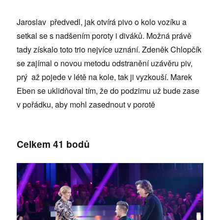
Jaroslav předvedl, jak otvírá pivo o kolo vozíku a
setkal se s nadšením poroty i diváků. Možná právě
tady získalo toto trio nejvíce uznání. Zdeněk Chlopčík
se zajímal o novou metodu odstranění uzávěru piv,
prý až pojede v létě na kole, tak ji vyzkouší. Marek
Eben se uklidňoval tím, že do podzimu už bude zase
v pořádku, aby mohl zasednout v porotě
Celkem 41 bodů