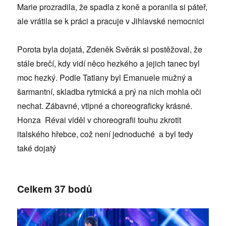
Marie prozradila, že spadla z koně a poranila si páteř,
ale vrátila se k práci a pracuje v Jihlavské nemocnici
Porota byla dojatá, Zdeněk Svěrák si postěžoval, že
stále brečí, kdy vidí něco hezkého a jejich tanec byl
moc hezký. Podle Tatiany byl Emanuele mužný a
šarmantní, skladba rytmická a prý na nich mohla oči
nechat. Zábavné, vtipné a choreograficky krásné.
Honza Révai viděl v choreografii touhu zkrotit
italského hřebce, což není jednoduché a byl tedy
také dojatý
Celkem 37 bodů