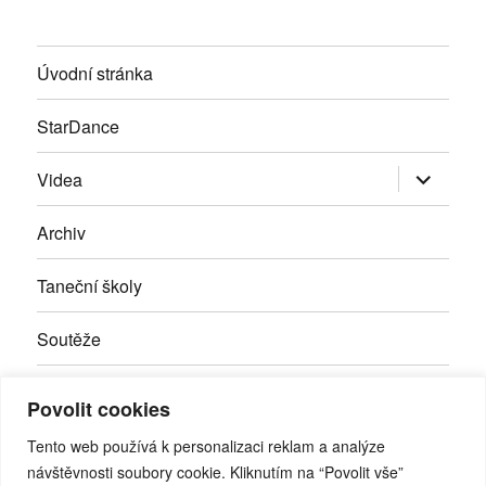
Úvodní stránka
StarDance
Zobrazit
Videa
podřazen
položky
Archiv
Taneční školy
Soutěže
Inzerce
Povolit cookies
Kontakty
Tento web používá k personalizaci reklam a analýze
návštěvnosti soubory cookie. Kliknutím na “Povolit vše”