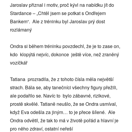
Jaroslav přiznal i motiv, proč kývl na nabídku jít do
Stardance – „Chtěl jsem se potkat s Ondřejem
Bankem“. Ale z tréninku byl Jaroslav prý dost
rozlámaný
Ondra si během tréninku povzdechl, že je to zase on,
kdo klopýtá nejvíc, dokonce ještě více, než zraněný
vozíčkář
Tatiana prozradila, že z tohoto čísla měla největší
strach. Bála se, aby tanečníci všechny figury přežili,
ale podařilo se. Navíc to bylo zábavné, rizikové,
prostě skvělé. Tatianě neušlo, že se Ondra usmíval,
když Eva odešla za jiným… to je přece šílené. Ale
Ondra odvětil, že tak to má v životě pořád a hlavní je
pro něho zdraví, ostatní neřeší