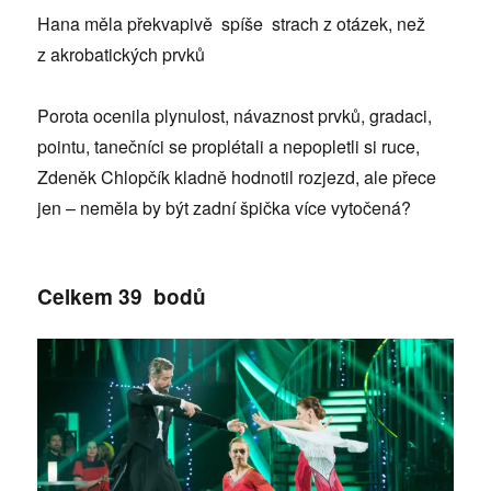
Hana měla překvapivě spíše strach z otázek, než
z akrobatických prvků
Porota ocenila plynulost, návaznost prvků, gradaci,
pointu, tanečníci se proplétali a nepopletli si ruce,
Zdeněk Chlopčík kladně hodnotil rozjezd, ale přece
jen – neměla by být zadní špička více vytočená?
Celkem 39 bodů