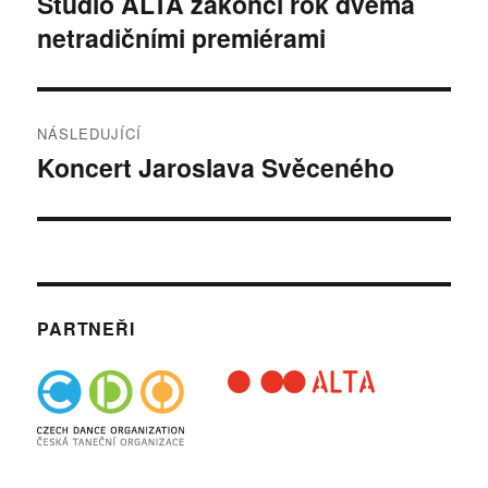
Studio ALTA zakončí rok dvěma
Předchozí
netradičními premiérami
příspěvek:
příspěvek
NÁSLEDUJÍCÍ
Koncert Jaroslava Svěceného
Následující
příspěvek:
PARTNEŘI