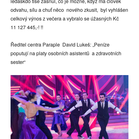
ledaskdo tiše žasnul, co je možné, když má člověk
odvahu, sílu a chuť něco nového zkusit, byl vyhlášen
celkový výnos z večera a vybralo se úžasných Kč
11 127 445,-! !!
Ředitel centra Paraple David Lukeš: „Peníze
poputují na platy osobních asistentů a zdravotních
sester“