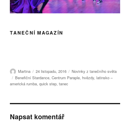
TANEČNÍ MAGAZÍN
Autor:
Publikováno:
Rubriky:
Martina
24 listopadu, 2016
Novinky z tanečního světa
Štítky:
Benefiční Stardance
,
Centrum Paraple
,
hvězdy
,
latinsko –
americká rumba
,
quick step
,
tanec
Napsat komentář