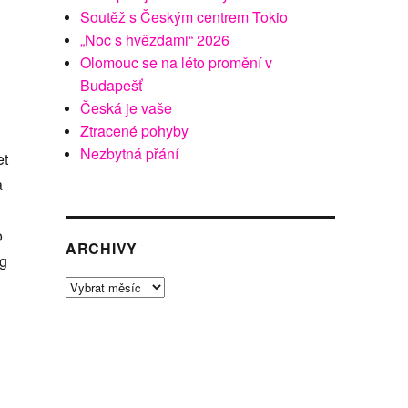
Soutěž s Českým centrem Tokio
„Noc s hvězdami“ 2026
Olomouc se na léto promění v
Budapešť
Česká je vaše
Ztracené pohyby
Nezbytná přání
et
a
o
ARCHIVY
ng
Archivy