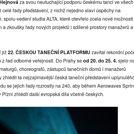
 Hejnová
za svou neutuchající podporu českému tanci ve všech
 celé řady představení, z nichž nejedno slaví úspěchy na
, spolu-vedení studia ALTA, které otevřelo zcela nové možnosti
m a zkoušky řady nových projektů i sdílené prostory manažerů a
 již
22. ČESKOU TANEČNÍ PLATFORMU
zavítal rekordní poč
ů z řad odborné veřejnosti. Do Prahy se
od 20. do 25. 4.
sjelo n
amaturgů, choreografů, zástupců tanečních domů i manažerů
y zhlédli ta nejzajímavější česká taneční představení uplynuléh
du se jejich řady rozrostly na 240, aby během Aerowaves Spri
v Plzni zhlédli další evropská díla včetně českých.