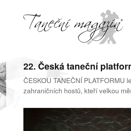
Svět tance, pohybu a hudby
Taneční magazín
22. Česká taneční platfor
ČESKOU TANEČNÍ PLATFORMU letos 
zahraničních hostů, kteří velkou m