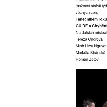
možnost strávit t
věcných cen.
Tanečníkem roku 
GUIDE a Chybění
Na dalších místech
Tereza Ondrová
Minh Hieu Nguye
Markéta Stránská
Roman Zotov