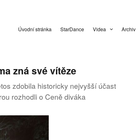
Úvodní stránka
StarDance
Videa
Archiv
ma zná své vítěze
zdobila historicky nejvyšší účast
ěrou rozhodli o Ceně diváka