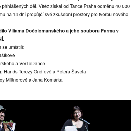
5 přihlášených děl. Vítěz získal od Tance Praha odměnu 40 000
mu na 14 dní propůjčí své zkušební prostory pro tvorbu nového
 dílo Viliama Dočolomanského a jeho souboru Farma v
Í.
 se umístili:
ašíkové
arského a VerTeDance
ng Hands Terezy Ondrové a Petera Šavela
ey Miltnerové a Jana Komárka