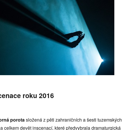
cenace roku 2016
orná porota
složená z pěti zahraničních a šesti tuzemských
la celkem devět inscenací, které předvybrala dramaturgická