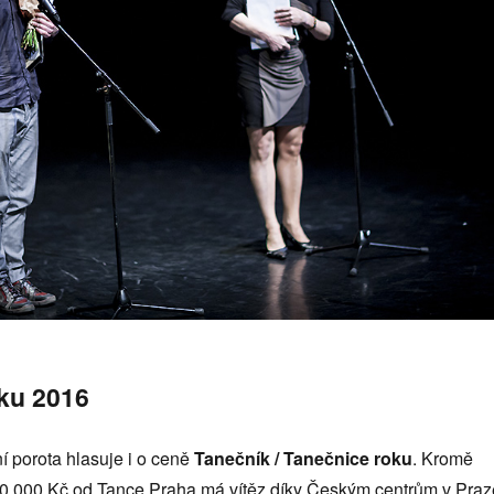
ku 2016
í porota hlasuje i o ceně
Tanečník / Tanečnice roku
. Kromě
0 000 Kč od Tance Praha má vítěz díky Českým centrům v Praz