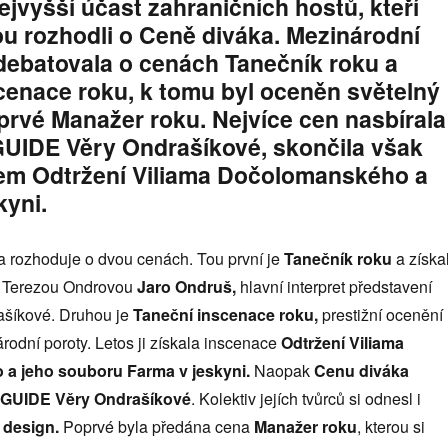
ejvyšší účast zahraničních hostů, kteří
u rozhodli o Ceně diváka. Mezinárodní
debatovala o cenách Tanečník roku a
cenace roku, k tomu byl oceněn světelný
prvé Manažer roku. Nejvíce cen nasbírala
UIDE Věry Ondrašíkové, skončila však
lem Odtržení Viliama Dočolomanského a
kyni.
a rozhoduje o dvou cenách. Tou první je
Tanečník roku
a získa
ed Terezou Ondrovou
Jaro Ondruš,
hlavní interpret představení
šíkové. Druhou je
Taneční inscenace roku,
prestižní ocenění
rodní poroty. Letos ji získala inscenace
Odtržení Viliama
a jeho souboru Farma v jeskyni.
Naopak
Cenu diváka
GUIDE Věry Ondrašíkové
. Kolektiv jejích tvůrců si odnesl i
 design.
Poprvé byla předána cena
Manažer roku
, kterou si