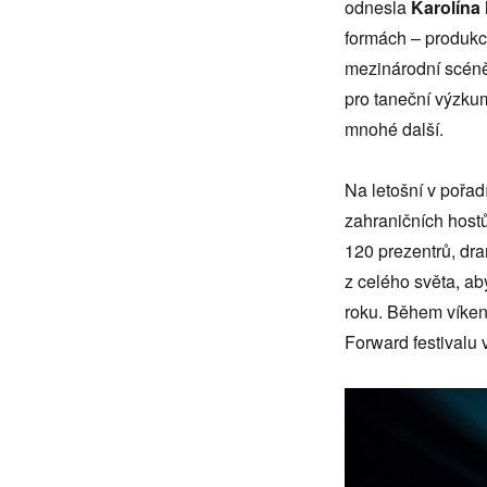
odnesla
Karolína
formách – produkci
mezinárodní scéně
pro taneční výzku
mnohé další.
Na letošní v pořadí
zahraničních host
120 prezentrů, dr
z celého světa, ab
roku. Během víken
Forward festivalu 