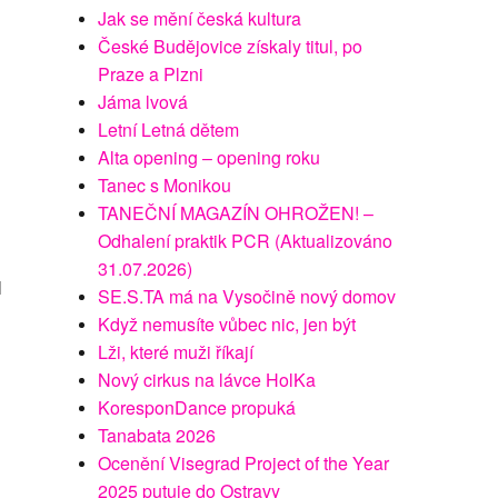
Jak se mění česká kultura
České Budějovice získaly titul, po
Praze a Plzni
Jáma lvová
Letní Letná dětem
Alta opening – opening roku
Tanec s Monikou
TANEČNÍ MAGAZÍN OHROŽEN! –
Odhalení praktik PCR (Aktualizováno
31.07.2026)
l
SE.S.TA má na Vysočině nový domov
Když nemusíte vůbec nic, jen být
Lži, které muži říkají
Nový cirkus na lávce HolKa
KoresponDance propuká
Tanabata 2026
Ocenění Visegrad Project of the Year
2025 putuje do Ostravy