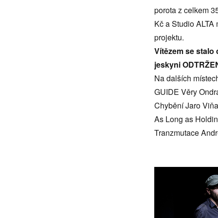
porota z celkem 3
Kč a Studio ALTA 
projektu.
Vítězem se stalo
jeskyni ODTRŽEN
Na dalších místech
GUIDE Věry Ondr
Chybění Jaro Viň
As Long as Holdi
Tranzmutace Andr