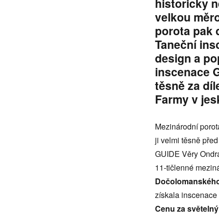
historicky n
velkou měro
porota pak 
Taneční ins
design a po
inscenace G
těsně za dí
Farmy v jes
Mezinárodní porot
ji velmi těsně př
GUIDE Věry Ondra
11-tičlenné meziná
Dočolomanského 
získala inscenace
Cenu za světelný